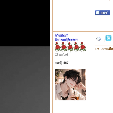
กวินพัฒน์
นักกลอนผู้โดดเด่น
|
Re: ภาพเมื่
ออฟไลน์
กระทู้: 467