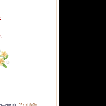
อ
^
ซ...เซอะเซอ
,
กิติราช ทับทิม