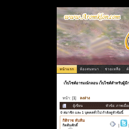
หน้าแรก
ห้องสนทนา
ช่วยเหลือ
ค
เว็บไซต์อารมณ์กลอน เว็บไซต์สำหรับผู้ม
หน้า: [
1
]
ลงล่าง
ผู้เขียน
หัวข้อ: ภาพเมื่
0 สมาชิก
และ 1 บุคคลทั่วไป กำลังดูหัวข้อนี้
กิติราช ทับทิม
กิตติมศักดิ์
|