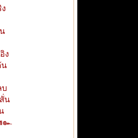
ิง
่น
อิง
ัน
ลบ
ั่น
น
 ๚๛