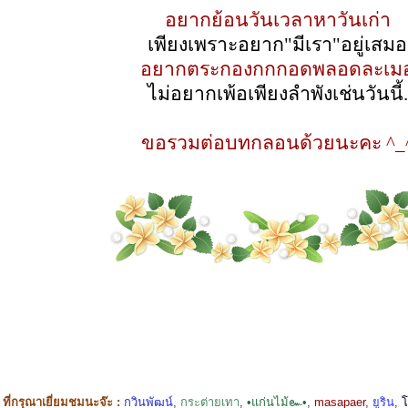
อยากย้อนวันเวลาหาวันเก่า
เพียงเพราะอยาก"มีเรา"อยู่เสมอ
อยากตระกองกกกอดพลอดละเม
ไม่อยากเพ้อเพียงลำพังเช่นวันนี้.
ขอรวมต่อบทกลอนด้วยนะคะ ^_
ี่กรุณาเยี่ยมชมนะจ๊ะ :
กวินพัฒน์
,
กระต่ายเทา
,
•แก่นไม้๛•
,
masapaer
,
ยูริน
,
โ