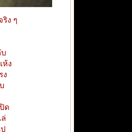
ริง ๆ
ับ
แห้ง
รง
ใบ
ปิด
ล่
ไป