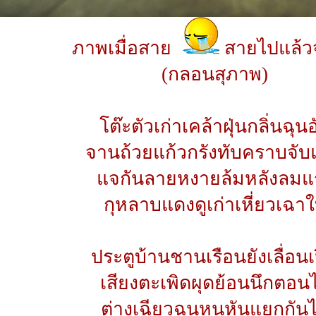
ภาพเมื่อสาย
สายไปแล้วจ
(กลอนสุภาพ)
โต๊ะตัวเก่าเคล้าฝุ่นกลิ่นฉุนอ
จานถ้วยแก้วกรังทับคราบจับ
แจกันลายหงายล้มหลังลมแ
กุหลาบแดงดูเก่าเหี่ยวเฉา
ประตูบ้านชานเรือนยังเลื่อนเ
เสียงตะเพิดผุดย้อนนึกตอนไ
ต่างเฉียวฉุนหุนหันแยกกัน