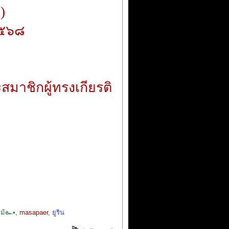
)
๒๕๖๘
สมาชิกผู้ทรงเกียรติ
ไม้๛•
,
masapaer
,
ยูริน