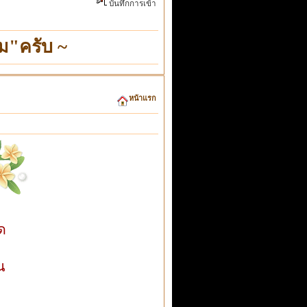
บันทึกการเข้า
ม"ครับ ~
หน้าแรก
ด
น