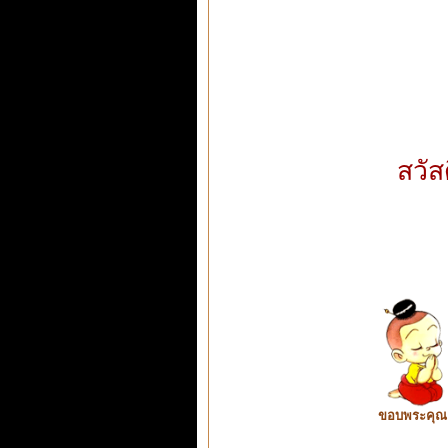
สวัส
ขอบพระคุณ ท