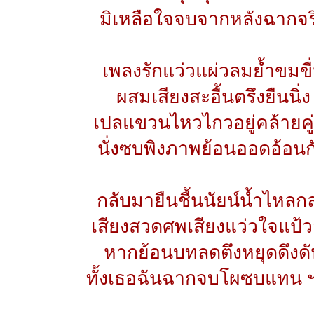
มิเหลือใจจบจากหลังฉากจร
เพลงรักแว่วแผ่วลมย้ำขมขื
ผสมเสียงสะอื้นตรึงยืนนิ่ง
เปลแขวนไหวไกวอยู่คล้ายคู่
นั่งซบพิงภาพย้อนออดอ้อนก
กลับมายืนชื้นนัยน์น้ำไหลก
เสียงสวดศพเสียงแว่วใจแป้วส
หากย้อนบทลดตึงหยุดดึงดั
ทั้งเธอฉันฉากจบโผซบแทน