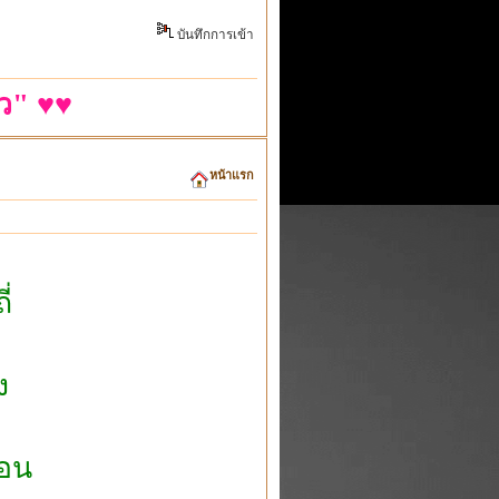
บันทึกการเข้า
ว" ♥♥
หน้าแรก
่
ี
ง
่อน