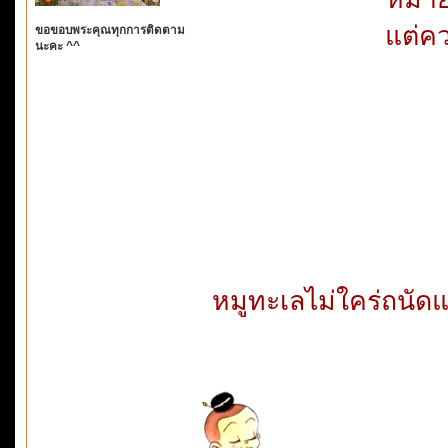
แต่คว
ขอขอบพระคุณทุกการติดตาม
นะคะ ^^
หมูทะเลไม่ใคร่ถนัด