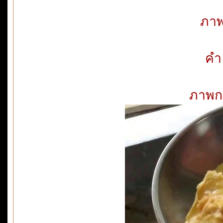
ภาพ
คำ
ภาพกา