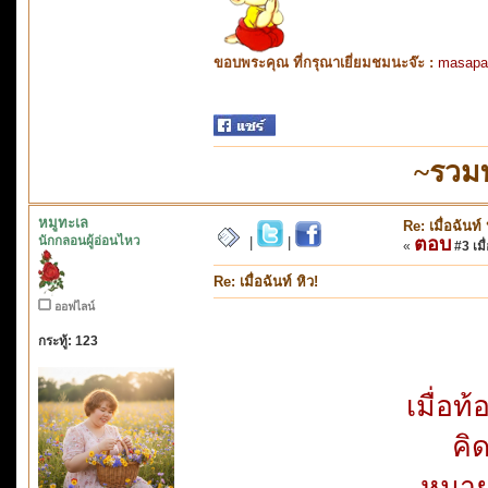
ขอบพระคุณ ที่กรุณาเยี่ยมชมนะจ๊ะ :
masapa
~รวม
หมูทะเล
Re: เมื่อฉันท์ 
นักกลอนผู้อ่อนไหว
ตอบ
|
|
«
#3 เมื่
Re: เมื่อฉันท์ หิว!
ออฟไลน์
กระทู้: 123
เมื่อท
คิด
หมายล