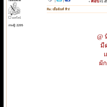
กิตติมศักดิ์
ตอบ
|
|
«
#1 เมื
Re: เมื่อฉันท์ หิว!
ออฟไลน์
กระทู้: 2205
@ ห
มื
แ
ผั