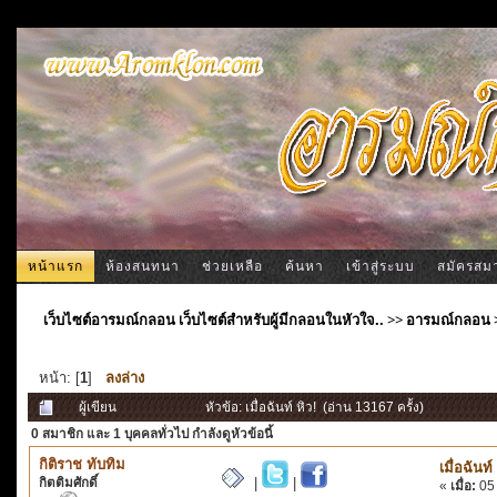
หน้าแรก
ห้องสนทนา
ช่วยเหลือ
ค้นหา
เข้าสู่ระบบ
สมัครสม
เว็บไซต์อารมณ์กลอน เว็บไซต์สำหรับผู้มีกลอนในหัวใจ..
>>
อารมณ์กลอน
หน้า: [
1
]
ลงล่าง
ผู้เขียน
หัวข้อ: เมื่อฉันท์ หิว! (อ่าน 13167 ครั้ง)
0 สมาชิก
และ 1 บุคคลทั่วไป กำลังดูหัวข้อนี้
กิติราช ทับทิม
เมื่อฉันท์
กิตติมศักดิ์
|
|
«
เมื่อ:
05 