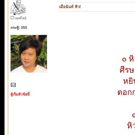
เมื่อฉันท์ หิว!
ออฟไลน์
กระทู้: 355
๐ ห
ศีร
หย
ตอกก
ผู้เริ่มหัวข้อนี้
หิ