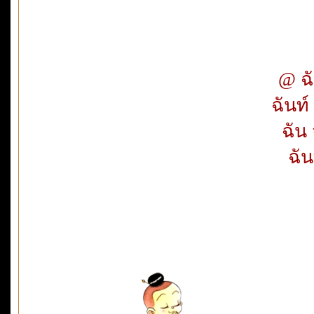
@ ฉั
ฉันท์
ฉัน 
ฉัน