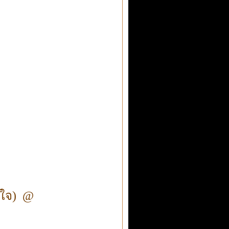
วใจ) @