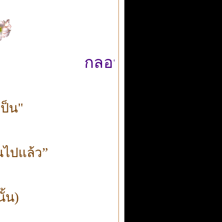
กลอนเศร้า
เป็น"
นไปแล้ว”
ั้น)