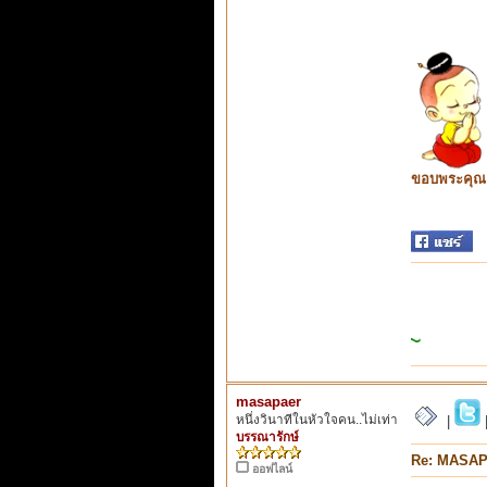
ขอบพระคุณ ท
masapaer
หนึ่งวินาทีในหัวใจคน..ไม่เท่า
|
บรรณารักษ์
Re: MASA
ออฟไลน์