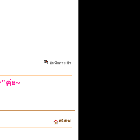
บันทึกการเข้า
"ค่ะ~
~สติตัวเดียวก็เอาอยู่~
หน้าแรก