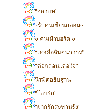
"ออกบท"
~รักคนเขียนกลอน~
๐ คนเฝ้าบอร์ด ๐
“เธอคือจินตนาการ”
"ต่อกลอน..ต่อใจ"
นิรมิตอธิษฐาน
"โอบรัก"
"ฝากรักสะพานรุ้ง"