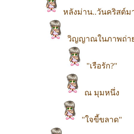
หลังม่าน..วันคริสต์ม
วิญญาณในภาพถ่า
"เรือรัก?"
ณ มุมหนึ่ง
"ใจขี้ขลาด"