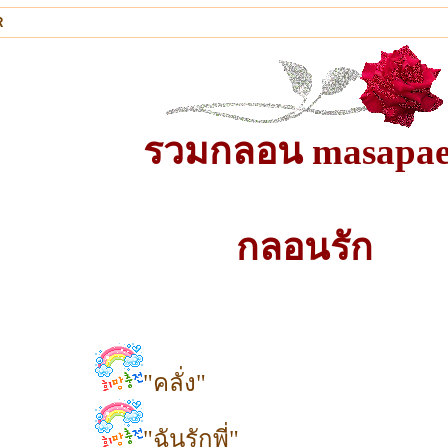
R
รวมกลอน masapae
กลอนรัก
"คลั่ง"
"ฉันรักพี่"