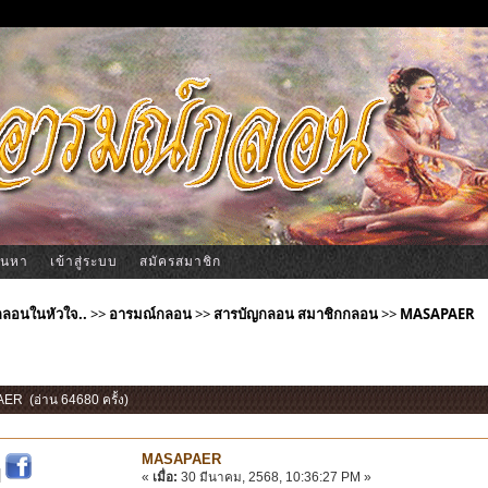
้นหา
เข้าสู่ระบบ
สมัครสมาชิก
ีกลอนในหัวใจ..
>>
อารมณ์กลอน
>>
สารบัญกลอน สมาชิกกลอน
>>
MASAPAER
ER (อ่าน 64680 ครั้ง)
MASAPAER
|
«
เมื่อ:
30 มีนาคม, 2568, 10:36:27 PM »