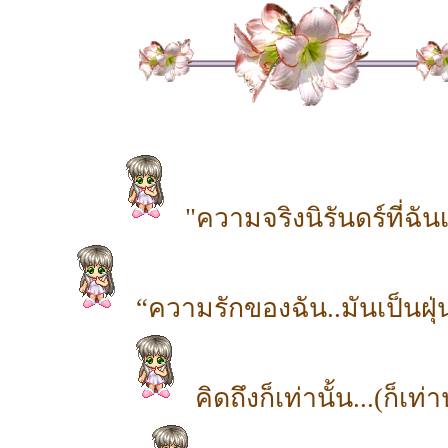
"ความจริงนิรันดร์ที่ฉัน
“ความรักของฉัน..มันเป็นฝุ่
คิดถึงก็เท่านั้น...(ก็เท่าน