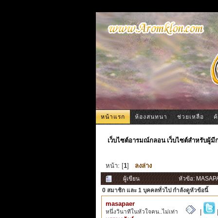
หน้าแรก
ห้องสนทนา
ช่วยเหลือ
ค
เว็บไซต์อารมณ์กลอน เว็บไซต์สำหรับผู้ม
หน้า: [
1
]
ลงล่าง
ผู้เขียน
หัวข้อ: MASAPA
0 สมาชิก
และ 1 บุคคลทั่วไป กำลังดูหัวข้อนี้
masapaer
หนึ่งวินาทีในหัวใจคน..ไม่เท่า
|