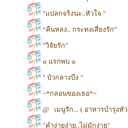
"แปลกจริงนะ..หัวใจ "
“คืนหลง.. กระทงเสี่ยงรัก”
"วิจัยรัก"
๐ แรกพบ ๐
" บัวกลางบึง "
~*กลอนของเธอ*~
@ เมนูรัก... ( อาหารบำรุงหั
"คำง่ายง่าย..ไม่มักง่าย"