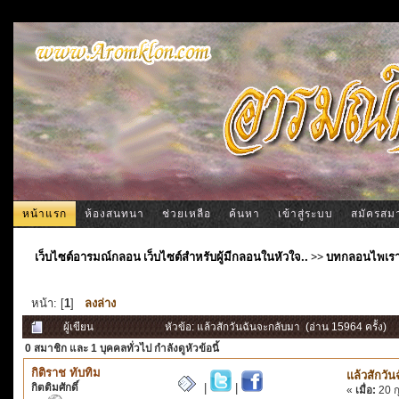
หน้าแรก
ห้องสนทนา
ช่วยเหลือ
ค้นหา
เข้าสู่ระบบ
สมัครสม
เว็บไซต์อารมณ์กลอน เว็บไซต์สำหรับผู้มีกลอนในหัวใจ..
>>
บทกลอนไพเร
หน้า: [
1
]
ลงล่าง
ผู้เขียน
หัวข้อ: แล้วสักวันฉันจะกลับมา (อ่าน 15964 ครั้ง)
0 สมาชิก
และ 1 บุคคลทั่วไป กำลังดูหัวข้อนี้
กิติราช ทับทิม
แล้วสักวั
กิตติมศักดิ์
|
|
«
เมื่อ:
20 ก