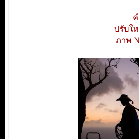
ค
ปรับให
ภาพ Na