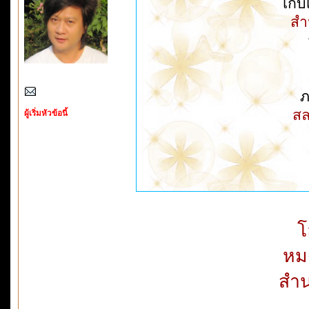
เก็บ
สำ
ภ
สล
ผู้เริ่มหัวข้อนี้
โ
หม
สำน