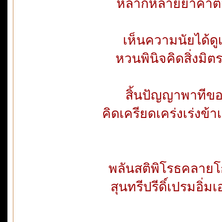
หลากหลายย้ำคำติ
เห็นความนัยได้ดูเ
หวนพินิจคิดสิ่งมิตร
สิ้นปัญญาพาทีข
คิดเครียดเคร่งเร่งข
พลันสติพิโรธคลายโก
สุนทรีปรีดิ์เปรมอิ