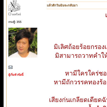
แล้วสักวันฉันจะกลับมา
ออฟไลน์
กระทู้: 355
มิเลิศถ้อยร้อยกรอ
มิสามารถวาทคำให
หามีใครใคร่ช
ผู้เริ่มหัวข้อนี้
หามีถักวรรคทองร้
เสียงก่นเกลียดเดียดฉ