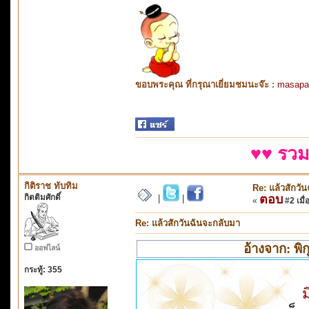
ขอบพระคุณ ที่กรุณาเยี่ยมชมนะจ๊ะ :
masapa
♥♥ รวม
กิติราช ทับทิม
Re: แล้วสักวั
กิตติมศักดิ์
ตอบ
|
|
«
#2 เมื่
Re: แล้วสักวันฉันจะกลับมา
อ้างจาก: พิก
ออฟไลน์
กระทู้: 355
ม