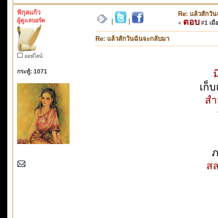
พิกุลแก้ว
Re: แล้วสักวั
ผู้ดูแลบอร์ด
ตอบ
|
|
«
#1 เมื่
Re: แล้วสักวันฉันจะกลับมา
ออฟไลน์
กระทู้: 1071
ม
เก็บ
สำ
ภ
สล