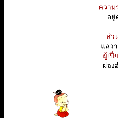
ความรุ
อยู
ส่ว
แลวาง
ผู้เ
ผ่อง