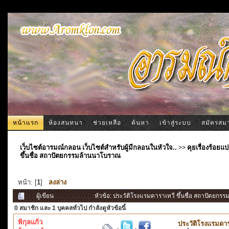
หน้าแรก
ห้องสนทนา
ช่วยเหลือ
ค้นหา
เข้าสู่ระบบ
สมัครสม
เว็บไซต์อารมณ์กลอน เว็บไซต์สำหรับผู้มีกลอนในหัวใจ..
>>
คุยเรื่องร้อ
ขึ้นชื่อ สถาปัตยกรรมล้านนาโบราณ
หน้า: [
1
]
ลงล่าง
ผู้เขียน
หัวข้อ: ประวัติโรงแรมดาราเทวี ขึ้นชื่อ สถาปัตยกร
0 สมาชิก
และ 1 บุคคลทั่วไป กำลังดูหัวข้อนี้
พิกุลแก้ว
ประวัติโรงแรมดา