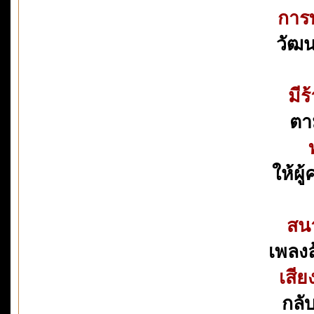
การท
วัฒ
มีร
ตาม
ให้ผู
สนา
เพลงล
เสีย
กลั