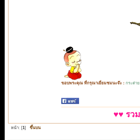
ขอบพระคุณ ที่กรุณาเยี่ยมชมนะจ๊ะ :
กระต่าย
♥♥ รวม
หน้า: [
1
]
ขึ้นบน