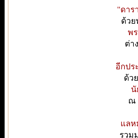
"ดารา"
ด้วย
พร
ต่า
อีกปร
ด้ว
นั
ณ 
แลห
รวมม