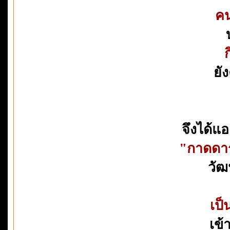
คน
ยั
จึงได้แ
"กาดดาร
วั
เป็
เข้