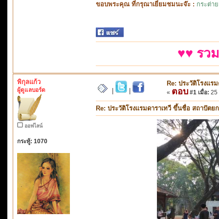
ขอบพระคุณ ที่กรุณาเยี่ยมชมนะจ๊ะ :
กระต่าย
♥♥ รวม
พิกุลแก้ว
Re: ประวัติโรงแรม
ผู้ดูแลบอร์ด
ตอบ
|
|
«
#1 เมื่อ:
25 
Re: ประวัติโรงแรมดาราเทวี ขึ้นชื่อ สถาปั
ออฟไลน์
กระทู้: 1070