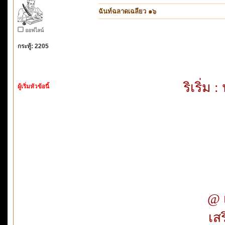
ฉันท์ฉลาดเฉลียว ๑๖
ออฟไลน์
กระทู้: 2205
ริเริ่ม
ผู้เริ่มหัวข้อนี้
@ เ
เส