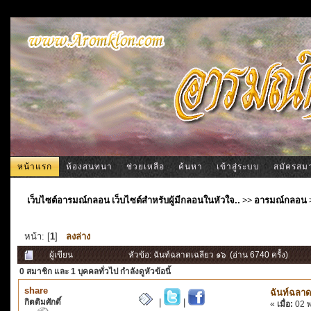
หน้าแรก
ห้องสนทนา
ช่วยเหลือ
ค้นหา
เข้าสู่ระบบ
สมัครสม
เว็บไซต์อารมณ์กลอน เว็บไซต์สำหรับผู้มีกลอนในหัวใจ..
>>
อารมณ์กลอน
หน้า: [
1
]
ลงล่าง
ผู้เขียน
หัวข้อ: ฉันท์ฉลาดเฉลียว ๑๖ (อ่าน 6740 ครั้ง)
0 สมาชิก
และ 1 บุคคลทั่วไป กำลังดูหัวข้อนี้
share
ฉันท์ฉลาด
กิตติมศักดิ์
|
|
«
เมื่อ:
02 พ