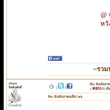
@ ฉ
หวั
~รวม
share
Re: ฉันท์ฉลา
กิตติมศักดิ์
ตอบ
|
|
«
#1 เมื่
Re: ฉันท์ฉลาดเฉลียว ๑๖
ออฟไลน์