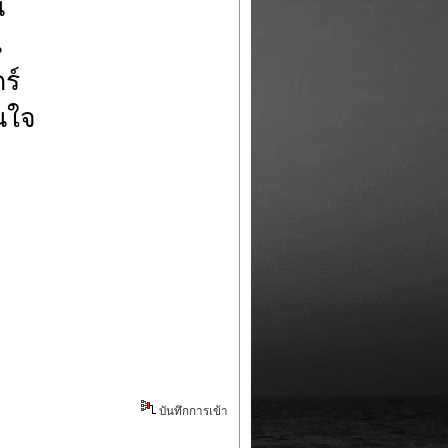
น
น
ร์
นใจ
บันทึกการเข้า