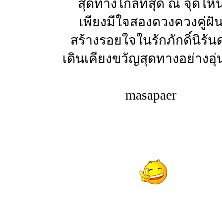
สุดทางไกลที่สุด ณ จุดไห
เพียงมีใจสองดวงควงคู่ฝั
สร้างรอยใจในรักภักดิ์นิรันด
เดินเคียงขวัญสุดทางอย่างอุ่
masapaer