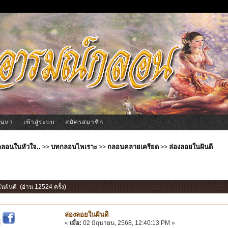
้นหา
เข้าสู่ระบบ
สมัครสมาชิก
ีกลอนในหัวใจ..
>>
บทกลอนไพเราะ
>>
กลอนคลายเครียด
>>
ล่องลอยในฝันดี
ในฝันดี (อ่าน 12524 ครั้ง)
ล่องลอยในฝันดี
|
«
เมื่อ:
02 มิถุนายน, 2568, 12:40:13 PM »