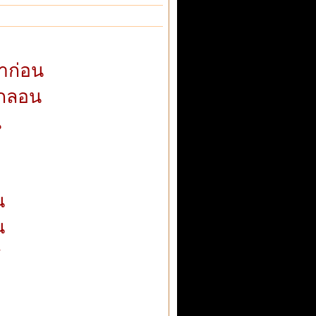
าก่อน
กกลอน
น
า
น
น
ี