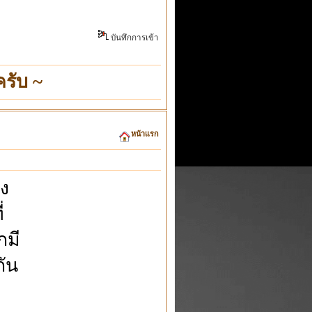
บันทึกการเข้า
รับ ~
หน้าแรก
ัง
่
กมี
กัน