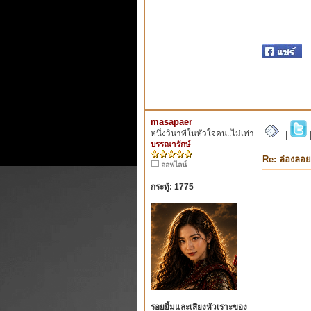
masapaer
หนึ่งวินาทีในหัวใจคน..ไม่เท่า
|
บรรณารักษ์
Re: ล่องลอย
ออฟไลน์
กระทู้: 1775
รอยยิ้มและเสียงหัวเราะของ