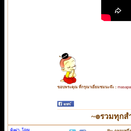
ขอบพระคุณ ที่กรุณาเยี่ยมชมนะจ๊ะ :
masapa
~๏รวมทุกสำ
ผู้เฒ่า..โง่งม
Re: กลอนหนึ่ง