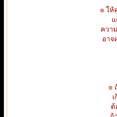
๏ ให้
แ
ความ
อาจ
๏ ถ้า
เ
ต้
ถ้าเ