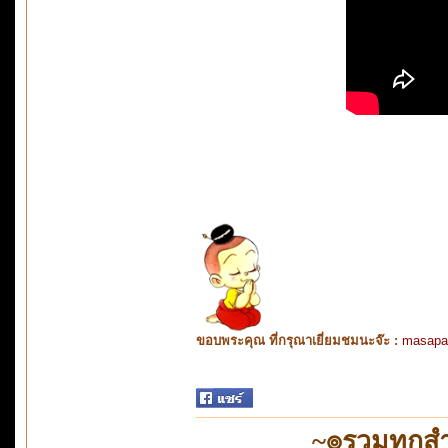
ขอบพระคุณ ที่กรุณาเยี่ยมชมนะจ๊ะ :
masapa
~๏รวมทุกสำ