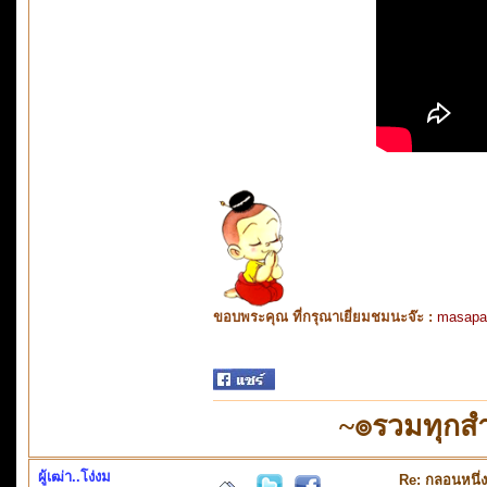
ขอบพระคุณ ที่กรุณาเยี่ยมชมนะจ๊ะ :
masapa
~๏รวมทุกสำ
ผู้เฒ่า..โง่งม
Re: กลอนหนึ่ง