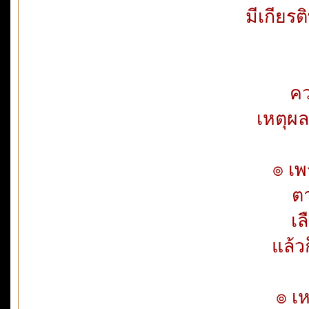
มีเกียร
คว
เหตุผล
๏ เพ
ตา
เล
แล้ว
๏ เ