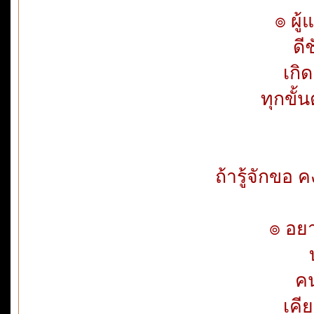
๏ ผู
ดี
เกิ
ทุกขั
ถ้ารู้จักขอ
๏ อยา
คน
เคี