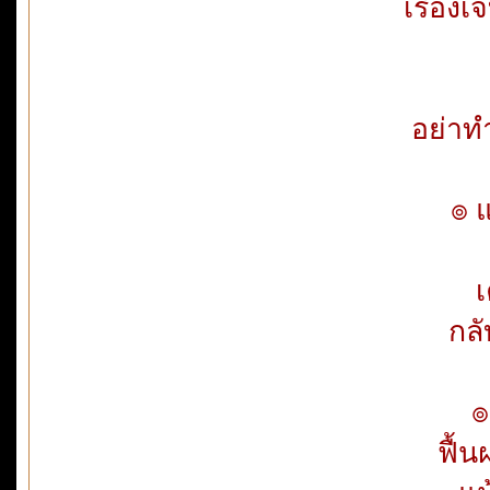
เรื่อง
อย่าทำ
๏ แ
เ
กลั
๏
ฟื้น