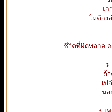
เอ
ไม่ต้อง
ชีวิตที่ผิดพลาด
๏ 
ถ้
เปล
นอ
๏ เพ