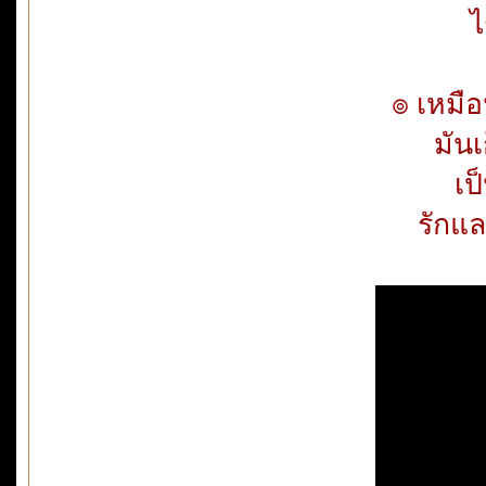
ไ
๏ เหมือน
มันเ
เป
รักแ