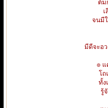
ต้ม
เ
จนมีใ
มีดีจะอว
๏ แค
โถแ
ทั้
รู