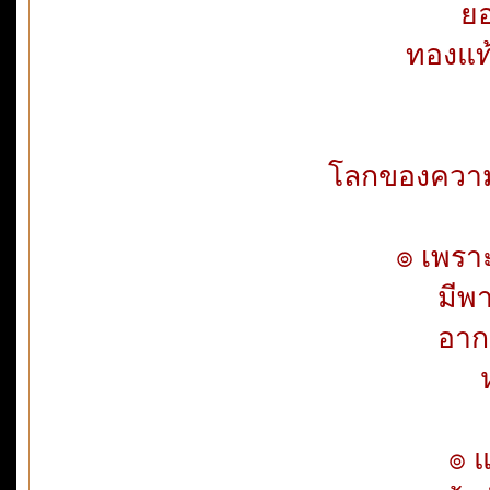
ยอ
ทองแท
โลกของความร
๏ เพราะ
มีพ
อาก
๏ แ