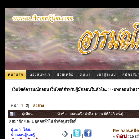
หน้าแรก
ห้องสนทนา
ช่วยเหลือ
ค้นหา
เข้าสู่ระบบ
สมัครสม
เว็บไซต์อารมณ์กลอน เว็บไซต์สำหรับผู้มีกลอนในหัวใจ..
>>
บทกลอนไพเร
หน้า:
1
[
2
]
ลงล่าง
ผู้เขียน
หัวข้อ: กลอนหนึ่งตำลึง (อ่าน 66248 ครั้ง)
0 สมาชิก
และ 1 บุคคลทั่วไป กำลังดูหัวข้อนี้
ผู้เฒ่า..โง่งม
Re: กลอนหนึ่ง
นักกลอนผู้รอบรู้
ตอบ
|
|
«
#15 เมื่