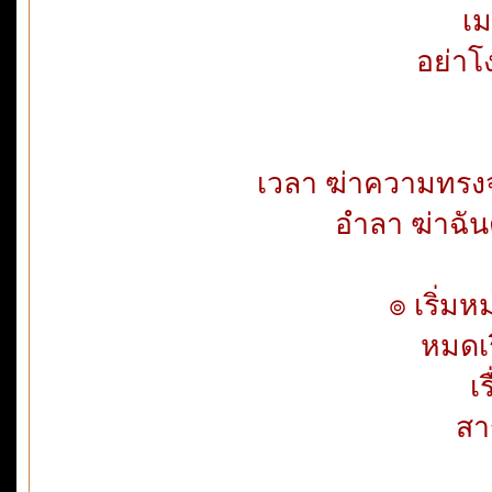
เม
อย่าโ
เวลา ฆ่าความทรงจ
อำลา ฆ่าฉัน
๏ เริ่ม
หมดเร
เ
สา