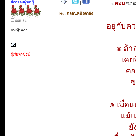
นักกลอนผู้รอบรู้
ตอบ
|
|
«
#17 เมื
Re: กลอนหนึ่งตำลึง
ออฟไลน์
อยู่กับค
กระทู้: 422
๏ ถ้า
ผู้เริ่มหัวข้อนี้
เคย
ตอ
ข
๏ เมื่อ
แม้
ย