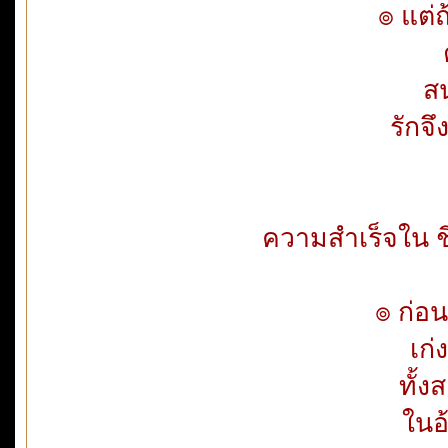
๏ แต่ถ
สน
รักจ
ความสำเร็จใน ชีว
๏ ก่อ
เก่
ทั้
ในอ