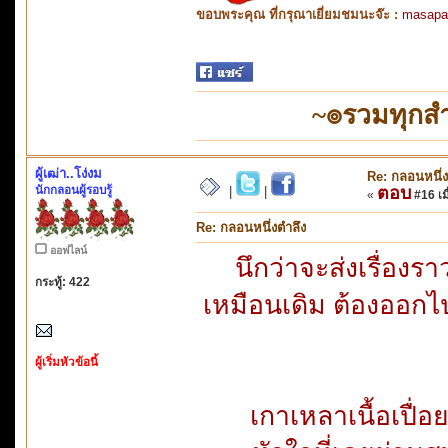
ขอบพระคุณ ที่กรุณาเยี่ยมชมนะจ๊ะ :
masapa
~๏รวมทุกสำ
ผู้เฒ่า..โง่งม
Re: กลอนหนึ่ง
นักกลอนผู้รอบรู้
ตอบ
|
|
«
#16 เมื
Re: กลอนหนึ่งตำลึง
ออฟไลน์
นึกว่าจะส่งเรื่องร
กระทู้: 422
เหมือนเดิม ต้องออกไป
ผู้เริ่มหัวข้อนี้
เกาเหลาเนื้อเปื่อ