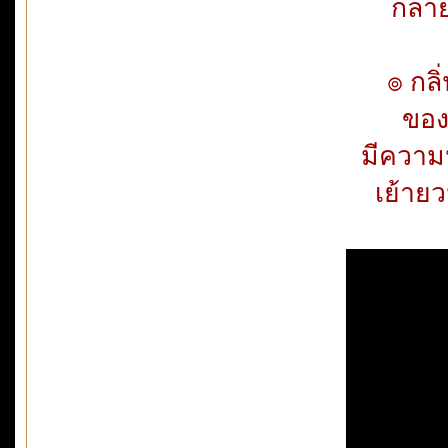
กลา
๏ กลิ่
ของ
มีความ
เย้าย