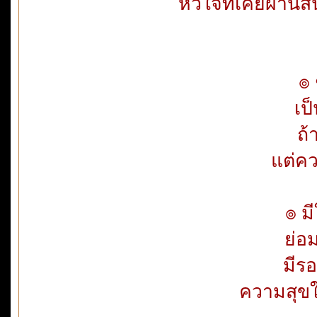
หัวใจที่เคยผ่านส
๏ 
เป
ถ้
แต่คว
๏ ม
ย่อ
มีร
ความสุข