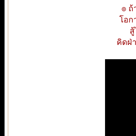
๏ ถ้า
โอกา
ส
คิดฝ่