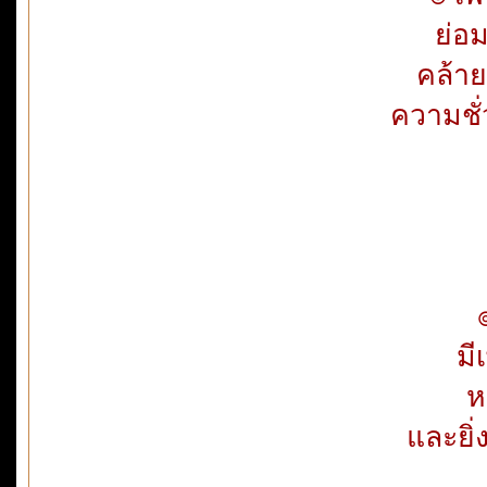
ย่อ
คล้า
ความชั
๏ ห
มี
ห
และยิ