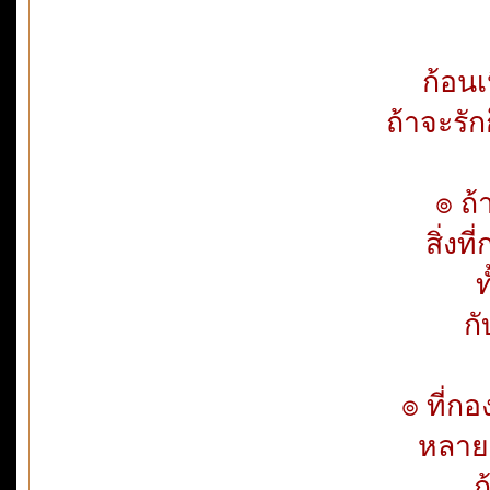
ก้อนเ
ถ้าจะรัก
๏ ถ้
สิ่ง
ท
กั
๏ ที่ก
หลาย
ถ