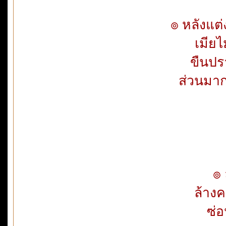
๏ หลังแต
เมียไ
ขืนปร
ส่วนมาก
๏ ลม
ล้าง
ซ่