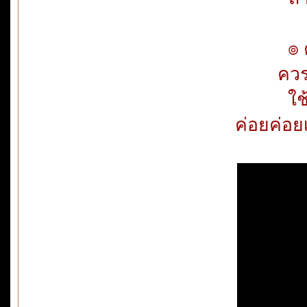
๏ คน
ควร
ใช
ค่อยค่อย