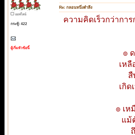
Re: กลอนหนึ่งตำลึง
ออฟไลน์
ความคิดเร็วกว่าการ
กระทู้: 422
ผู้เริ่มหัวข้อนี้
๏ ด
เหลื
ส
เกิด
๏ เห
แม้
ถ