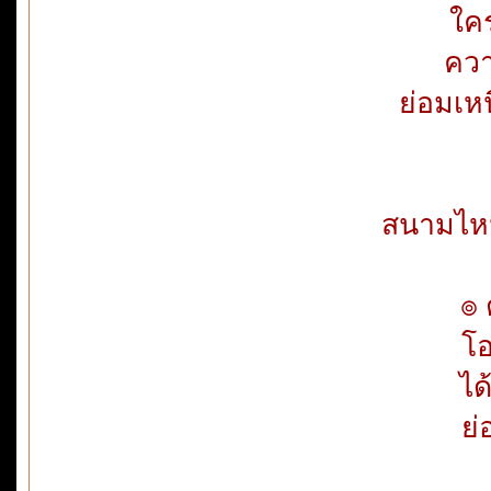
ใค
ควา
ย่อมเห
สนามไหนก
๏ 
โอ
ได
ย่