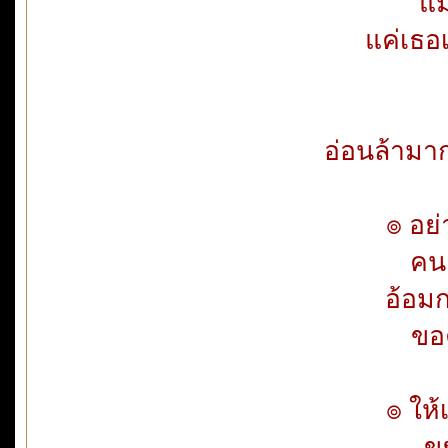
แม
แค่เธอ
อ่อนล้ามาก
๏ อย่
คนเ
อ้อมก
ขอค
๏ ให้
ข