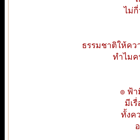
ไม่ก
ธรรมชาติให้ความ
ทำไมคน
๏ ฟ้
มีเร
ทั้งค
อ