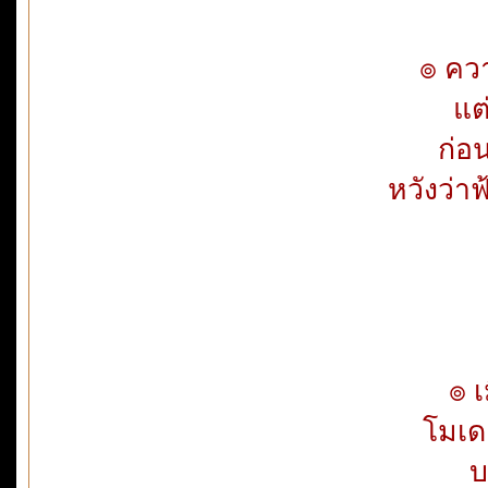
๏ คว
แต
ก่อ
หวังว่
๏ เมื
โมเด
บ