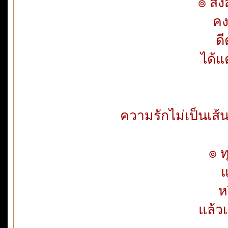
๏ สงส
คง
ดี
ได้แ
ความรักไม่เป็นเส
๏ ท
แ
ห
แล้ว