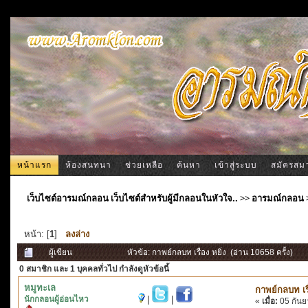
หน้าแรก
ห้องสนทนา
ช่วยเหลือ
ค้นหา
เข้าสู่ระบบ
สมัครสม
เว็บไซต์อารมณ์กลอน เว็บไซต์สำหรับผู้มีกลอนในหัวใจ..
>>
อารมณ์กลอน
หน้า: [
1
]
ลงล่าง
ผู้เขียน
หัวข้อ: กาพย์กลบท เรื่อง หยิ่ง (อ่าน 10658 ครั้ง)
0 สมาชิก
และ 1 บุคคลทั่วไป กำลังดูหัวข้อนี้
หมูทะเล
กาพย์กลบท เรื่
นักกลอนผู้อ่อนไหว
|
|
«
เมื่อ:
05 กันย