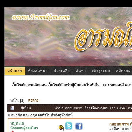
หน้าแรก
ห้องสนทนา
ช่วยเหลือ
ค้นหา
เข้าสู่ระบบ
สมัครสม
เว็บไซต์อารมณ์กลอน เว็บไซต์สำหรับผู้มีกลอนในหัวใจ..
>>
บทกลอนไพเร
หน้า: [
1
]
ลงล่าง
ผู้เขียน
หัวข้อ: กลอนสุภาพ เรื่อง เรื่องของฝน (อ่าน 9541 ครั้
0 สมาชิก
และ 2 บุคคลทั่วไป กำลังดูหัวข้อนี้
หมูทะเล
กลอนสุภาพ เรื
นักกลอนผู้อ่อนไหว
|
|
«
เมื่อ:
10 กันย