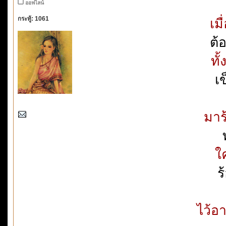
ออฟไลน์
กระทู้: 1061
เม
ต้อ
ทั
เ
มาร
ใ
ร
ไว้อา