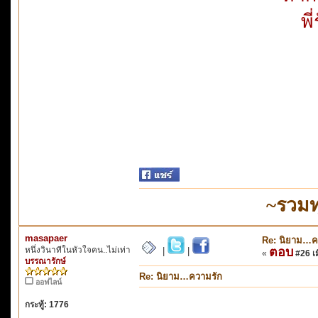
พี
~รวมท
masapaer
Re: นิยาม…ค
หนึ่งวินาทีในหัวใจคน..ไม่เท่า
ตอบ
|
|
«
#26 เมื
บรรณารักษ์
Re: นิยาม…ความรัก
ออฟไลน์
กระทู้: 1776