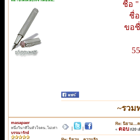
ชื่อ 
ชื่
ขอชื
55
~รวมท
masapaer
Re: นิยาม…ค
หนึ่งวินาทีในหัวใจคน..ไม่เท่า
ตอบ
|
|
«
#20 เมื
บรรณารักษ์
Re: นิยาม…ความรัก