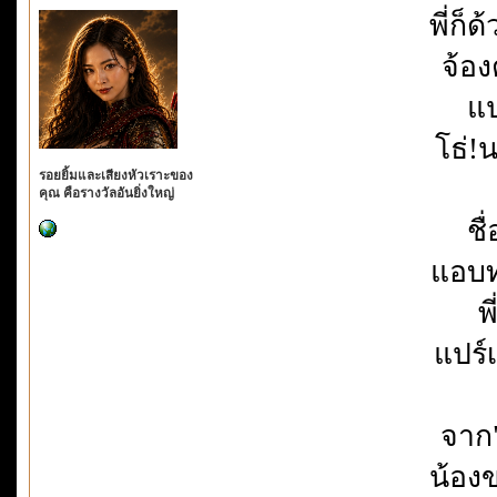
พี่ก็
จ้อ
แป
โธ่
รอยยิ้มและเสียงหัวเราะของ
คุณ คือรางวัลอันยิ่งใหญ่
ชื
แอบทำ
พ
แปร์เ
จาก"
น้อง