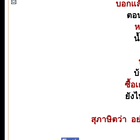
บอกแล้
ตอนน
ห
น
บ
ซื้อ
ยังไ
สุภาษิตว่า อ