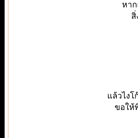
หาก
ส
แล้วไงโ
ขอให้พ