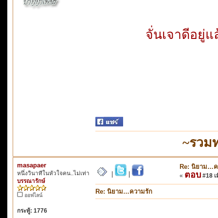
จั่นเจาดีอยู่แ
~รวมท
masapaer
Re: นิยาม…ค
หนึ่งวินาทีในหัวใจคน..ไม่เท่า
ตอบ
|
|
«
#18 เมื
บรรณารักษ์
Re: นิยาม…ความรัก
ออฟไลน์
กระทู้: 1776