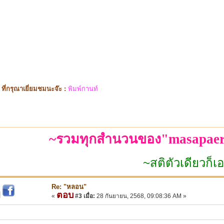
ี่กรุณาเยี่ยมชมนะจ๊ะ :
พิมพ์กานท์
~รวมทุกสำนวนของ"masapaer
~สติตัวเดียวก็เอาอยู่~
Re: "หลอน"
ตอบ
|
«
#3 เมื่อ:
28 กันยายน, 2568, 09:08:36 AM »