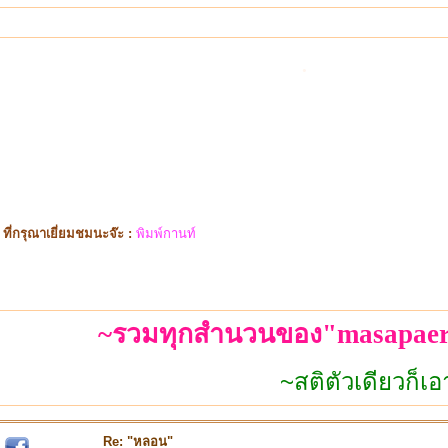
.
ี่กรุณาเยี่ยมชมนะจ๊ะ :
พิมพ์กานท์
~รวมทุกสำนวนของ"masapaer
~สติตัวเดียวก็เอาอยู่~
Re: "หลอน"