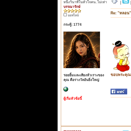
หนึ่งวินาทีในหัวใจคน..ไม่เท่า
|
บรรณารักษ์
Re: "หลอน"
ออฟไลน์
กระทู้: 1774
ขอบพระคุณ ท
รอยยิ้มและเสียงหัวเราะของ
คุณ คือรางวัลอันยิ่งใหญ่
ผู้เริ่มหัวข้อนี้