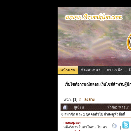
หน้าแรก
ห้องสนทนา
ช่วยเหลือ
ค
เว็บไซต์อารมณ์กลอน เว็บไซต์สำหรับผู้ม
หน้า: [
1
]
2
ลงล่าง
ผู้เขียน
หัวข้อ: "หลอน" 
0 สมาชิก
และ 1 บุคคลทั่วไป กำลังดูหัวข้อนี้
masapaer
หนึ่งวินาทีในหัวใจคน..ไม่เท่า
|