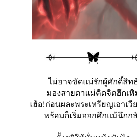
ไม่อาจขัดแม่รักผู้ศักดิ์สิทธ
มองสายตาแม่คิดจิตฮึกเหิ
เฮ้อ!ก่อนผละพระเหรียญเอาเวี
พร้อมก็เริ่มออกศึกแม้นึกกล