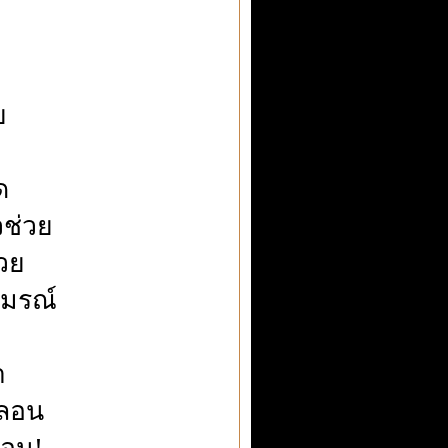
ย
ด
ช่วย
วย
ยมรณ์
า
หลอน
ิงวอน!