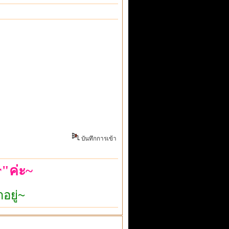
บันทึกการเข้า
"ค่ะ~