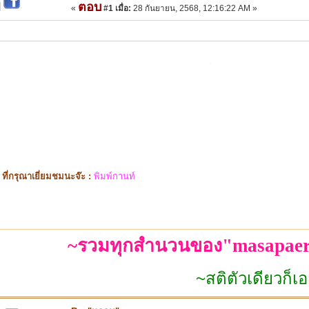
ตอบ
|
«
#1 เมื่อ:
28 กันยายน, 2568, 12:16:22 AM »
.
ี่กรุณาเยี่ยมชมนะจ๊ะ :
พิมพ์กานท์
~รวมทุกสำนวนของ"masapaer
~สติตัวเดียวก็เอาอยู่~