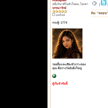
masapaer
หนึ่งวินาทีในหัวใจคน..ไม่เท่า
|
บรรณารักษ์
Re: "หลอน"
ออฟไลน์
กระทู้: 1774
รอยยิ้มและเสียงหัวเราะของ
คุณ คือรางวัลอันยิ่งใหญ่
ผู้เริ่มหัวข้อนี้