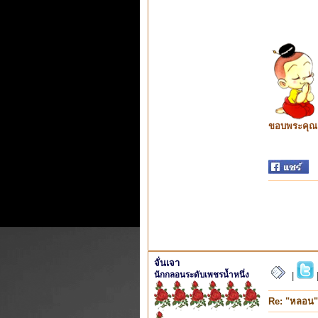
ขอบพระคุณ ท
จั่นเจา
นักกลอนระดับเพชรน้ำหนึ่ง
|
Re: "หลอน"