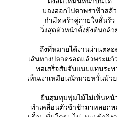
ตั้งสติให้มั่นหน้าบันได
มองออกไปตาพร่าฟ้าสลัว
กำมีดพร้าคู่กายใจสั่นรัว
วิ่งสุดตัวหน้าตั้งยังต้นกล้ว
ถึงที่หมายได้งานผ่านตลอ
เส้นทางปลอดรอดแล้วพระแก้ว
พอเสร็จสับจับแนบแทบระท
เห็นเงาเหมือนนักมวยหวั่นม้ว
ยืนสุมทุมพุ่มไม้ไม่เห็นหน้
ทำเคลื่อนตัวช้าช้ามาหลอก
บรื๋อ!..นั่นใคร!..ไม่..นะ! ข้าว