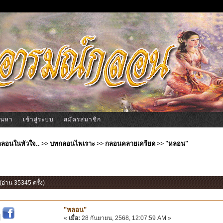
้นหา
เข้าสู่ระบบ
สมัครสมาชิก
ีกลอนในหัวใจ..
>>
บทกลอนไพเราะ
>>
กลอนคลายเครียด
>>
"หลอน"
(อ่าน 35345 ครั้ง)
"หลอน"
|
«
เมื่อ:
28 กันยายน, 2568, 12:07:59 AM »