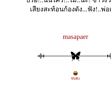
เสียงสะท้อนก้องดัง...ฟัง!..พ่อ
masapaer
จบฮะ