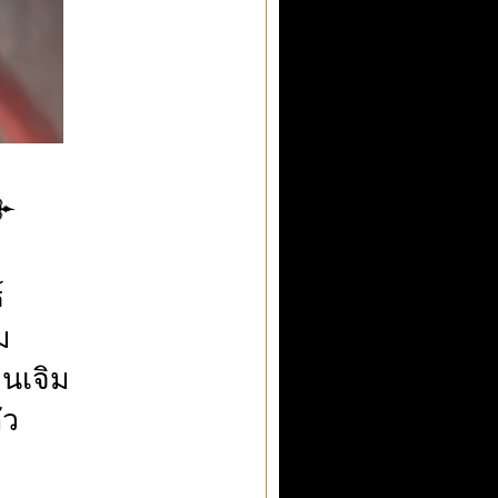
์
ม
ยนเจิม
ัว