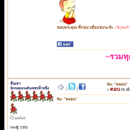
ขอบพระคุณ ที่กรุณาเยี่ยมชมนะจ๊ะ :
พิกุลแก้
~รวมท
จั่นเจา
Re: "หลอน"
นักกลอนระดับเพชรน้ำหนึ่ง
ตอบ
|
|
«
#5 เมื่
Re: "หลอน"
ออฟไลน์
กระทู้: 1351