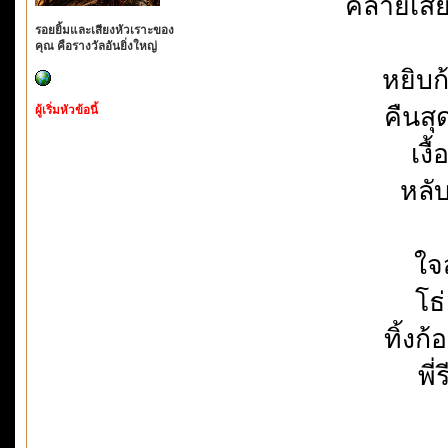
คล้ายเสี
รอยยิ้มและเสียงหัวเราะของ
คุณ คือรางวัลอันยิ่งใหญ่
หยิบก
คืนสุ
ผู้เริ่มหัวข้อนี้
เงื
หลับ
ใจ
โธ่
ทิ้งก
พี