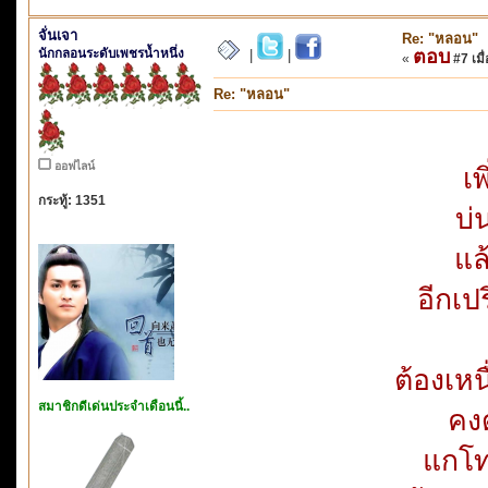
จั่นเจา
Re: "หลอน"
นักกลอนระดับเพชรน้ำหนึ่ง
ตอบ
|
|
«
#7 เมื่
Re: "หลอน"
ออฟไลน์
เ
กระทู้: 1351
บ่
แล
อีกเ
ต้องเห
สมาชิกดีเด่นประจำเดือนนี้..
คงด
แกโท