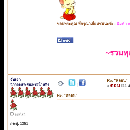
ขอบพระคุณ ที่กรุณาเยี่ยมชมนะจ๊ะ :
พิมพ์กา
~รวมท
จั่นเจา
Re: "หลอน"
นักกลอนระดับเพชรน้ำหนึ่ง
ตอบ
|
|
«
#11 เมื
Re: "หลอน"
ออฟไลน์
กระทู้: 1351