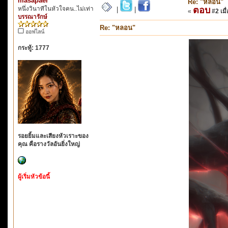
masapaer
Re: "หลอน"
หนึ่งวินาทีในหัวใจคน..ไม่เท่า
ตอบ
|
|
«
#2 เมื่
บรรณารักษ์
Re: "หลอน"
ออฟไลน์
กระทู้: 1777
รอยยิ้มและเสียงหัวเราะของ
คุณ คือรางวัลอันยิ่งใหญ่
ผู้เริ่มหัวข้อนี้