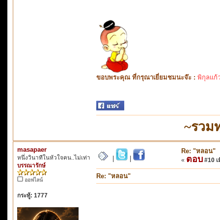
ขอบพระคุณ ที่กรุณาเยี่ยมชมนะจ๊ะ :
พิกุลแก้
~รวมท
masapaer
Re: "หลอน"
หนึ่งวินาทีในหัวใจคน..ไม่เท่า
ตอบ
|
|
«
#10 เมื
บรรณารักษ์
Re: "หลอน"
ออฟไลน์
กระทู้: 1777