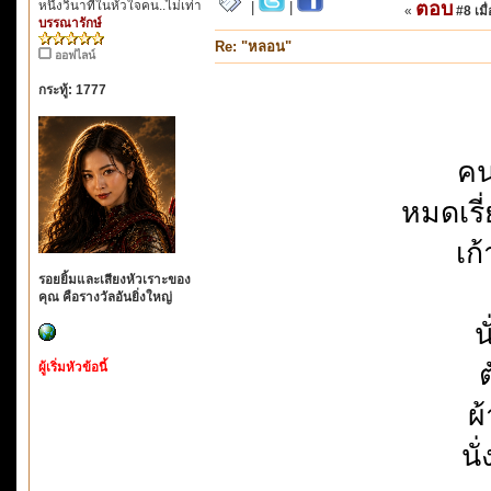
หนึ่งวินาทีในหัวใจคน..ไม่เท่า
ตอบ
|
|
«
#8 เมื่
บรรณารักษ์
Re: "หลอน"
ออฟไลน์
กระทู้: 1777
คน
หมดเรี
เก
รอยยิ้มและเสียงหัวเราะของ
คุณ คือรางวัลอันยิ่งใหญ่
น
ต
ผู้เริ่มหัวข้อนี้
ผ
นั