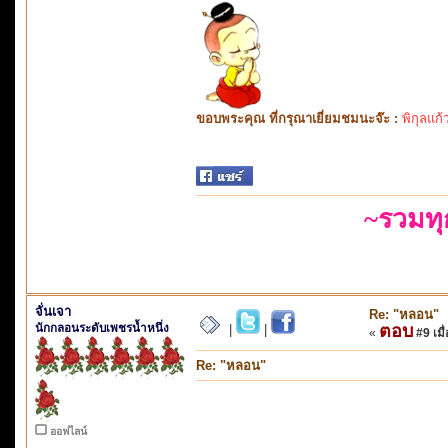
ขอบพระคุณ ที่กรุณาเยี่ยมชมนะจ๊ะ :
พิกุลแก้
~รวมท
จั่นเจา
Re: "หลอน"
นักกลอนระดับเพชรน้ำหนึ่ง
ตอบ
|
|
«
#9 เมื่
Re: "หลอน"
ออฟไลน์