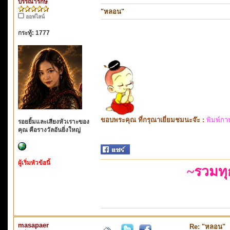
บรรณารักษ์
"หลอน"
ออฟไลน์
กระทู้: 1777
ขอบพระคุณ ที่กรุณาเยี่ยมชมนะจ๊ะ :
พิมพ์กา
รอยยิ้มและเสียงหัวเราะของ
คุณ คือรางวัลอันยิ่งใหญ่
ผู้เริ่มหัวข้อนี้
~รวมท
masapaer
Re: "หลอน"