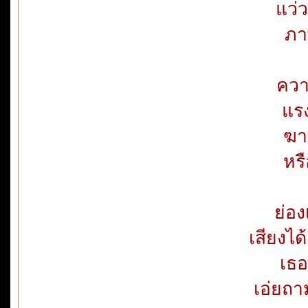
แว่
ภา
ควา
แรง
ฆา
หร
ย่อง
เสียงได
เธอ
เอ่ยถาม