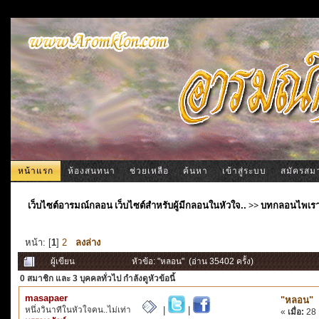
หน้าแรก
ห้องสนทนา
ช่วยเหลือ
ค้นหา
เข้าสู่ระบบ
สมัครสม
เว็บไซต์อารมณ์กลอน เว็บไซต์สำหรับผู้มีกลอนในหัวใจ..
>>
บทกลอนไพเร
หน้า: [
1
]
2
ลงล่าง
ผู้เขียน
หัวข้อ: "หลอน" (อ่าน 35402 ครั้ง)
0 สมาชิก
และ 3 บุคคลทั่วไป กำลังดูหัวข้อนี้
masapaer
"หลอน"
หนึ่งวินาทีในหัวใจคน..ไม่เท่า
|
|
«
เมื่อ:
28 