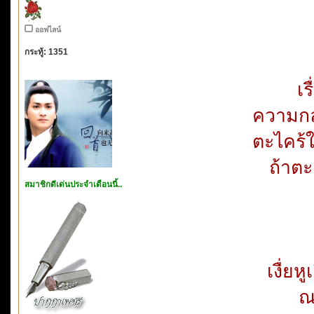
ออฟไลน์
กระทู้: 1351
เร
ความกล
ตะไคร้
ถ้าตะ
สมาชิกดีเด่นประจำเดือนนี้..
เงื่ย
ณ