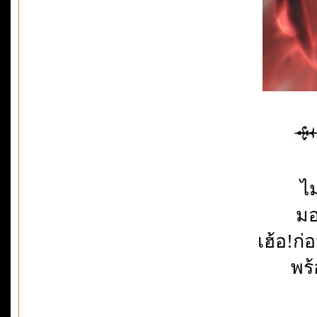
ไม
มอ
เฮ้อ!ก
พร้