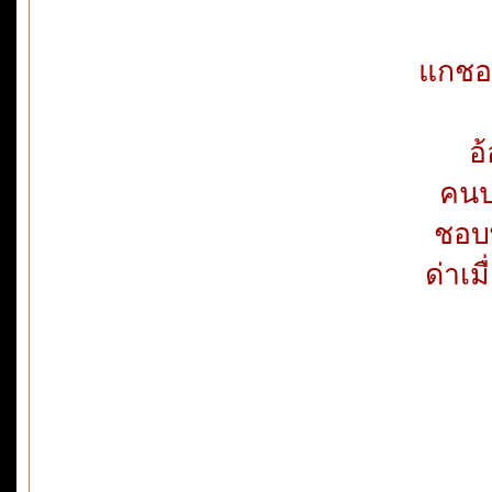
แกชอบ
อ
คนป
ชอบ
ด่าเมื