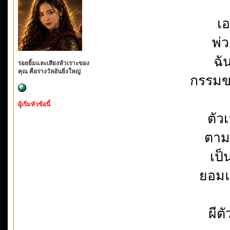
เอ
พ่ว
ฉั
รอยยิ้มและเสียงหัวเราะของ
คุณ คือรางวัลอันยิ่งใหญ่
กรรมข
ผู้เริ่มหัวข้อนี้
ตัว
ตาม
เป็
ยอมแ
ผีต