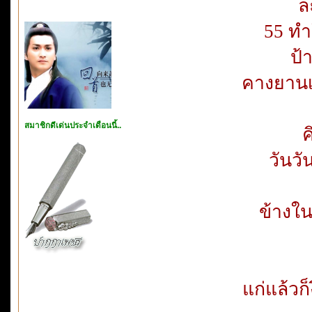
ละ
55 ทำใ
ป้
คางยานเค
สมาชิกดีเด่นประจำเดือนนี้..
ค
วันวั
ข้างใ
แก่แล้วก