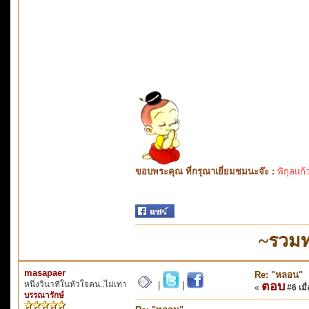
ขอบพระคุณ ที่กรุณาเยี่ยมชมนะจ๊ะ :
พิกุลแก้
~รวมท
masapaer
Re: "หลอน"
หนึ่งวินาทีในหัวใจคน..ไม่เท่า
ตอบ
|
|
«
#6 เมื่
บรรณารักษ์