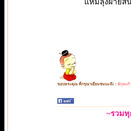
แหมลุงฝ่ายสน
ขอบพระคุณ ที่กรุณาเยี่ยมชมนะจ๊ะ :
พิกุลแก้
~รวมท