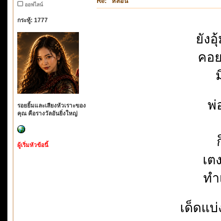
Re: "หลอน"
ออฟไลน์
กระทู้: 1777
ยังอ
คอย
ม
พ่
รอยยิ้มและเสียงหัวเราะของ
คุณ คือรางวัลอันยิ่งใหญ่
ผู้เริ่มหัวข้อนี้
เตง
ทำ
เด็ดแบ่