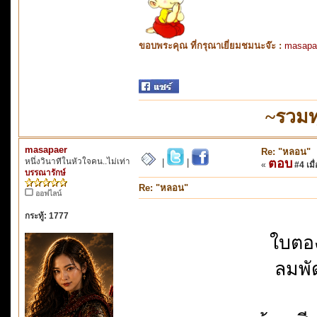
ขอบพระคุณ ที่กรุณาเยี่ยมชมนะจ๊ะ :
masapa
~รวมท
masapaer
Re: "หลอน"
หนึ่งวินาทีในหัวใจคน..ไม่เท่า
ตอบ
|
|
«
#4 เมื่
บรรณารักษ์
Re: "หลอน"
ออฟไลน์
กระทู้: 1777
ใบตอ
ลมพั