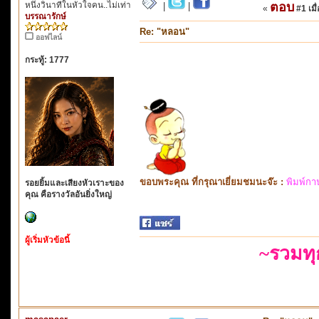
หนึ่งวินาทีในหัวใจคน..ไม่เท่า
ตอบ
|
|
«
#1 เมื่
บรรณารักษ์
Re: "หลอน"
ออฟไลน์
กระทู้: 1777
ขอบพระคุณ ที่กรุณาเยี่ยมชมนะจ๊ะ :
พิมพ์กา
รอยยิ้มและเสียงหัวเราะของ
คุณ คือรางวัลอันยิ่งใหญ่
ผู้เริ่มหัวข้อนี้
~รวมท