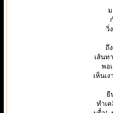
ม
ก
วิ
ถึ
เส้นท
พอเ
เห็นเง
ยื
ทำเค
บรื๋อ!.