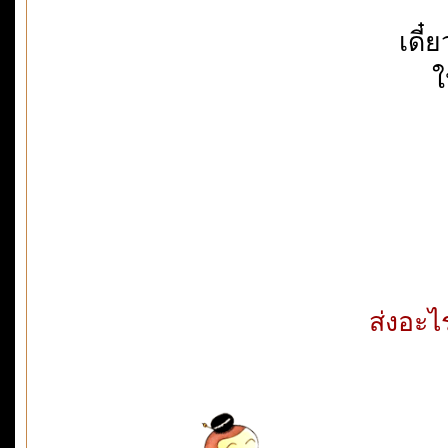
เดี๋
ใ
ส่งอะไ