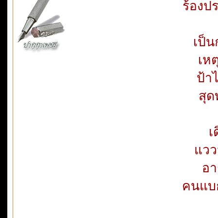
ร้องปร
เป็น
เหต
ป้า
สุด
เ
แวว
อา
คนแบก