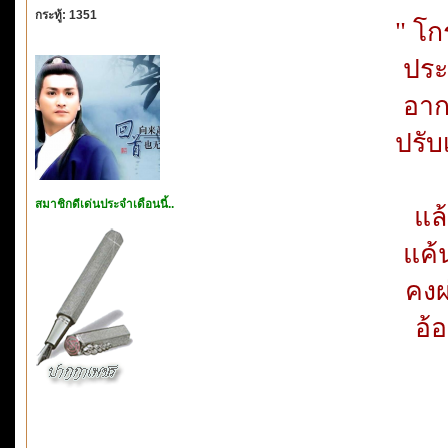
กระทู้: 1351
" โก
ประ
อาก
ปรับ
สมาชิกดีเด่นประจำเดือนนี้..
แล
แค้น
คงผ
อ้อ