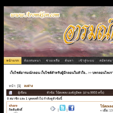
หน้าแรก
ห้องสนทนา
ช่วยเหลือ
ค้นหา
เข้าสู่ระบบ
สมัครสม
เว็บไซต์อารมณ์กลอน เว็บไซต์สำหรับผู้มีกลอนในหัวใจ..
>>
บทกลอนไพเร
หน้า: [
1
]
ลงล่าง
ผู้เขียน
หัวข้อ: โน้ตเพลง องค์ภูมิพล (อ่าน 9955 ครั้ง)
0 สมาชิก
และ 1 บุคคลทั่วไป กำลังดูหัวข้อนี้
share
โน้ตเพลง
กิตติมศักดิ์
|
|
«
เมื่อ:
13 