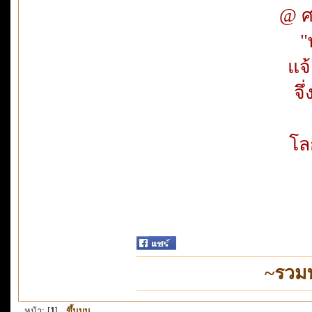
@ ศ
"
แจ
จึ
โล
~รวม
หน้า: [
1
]
ขึ้นบน