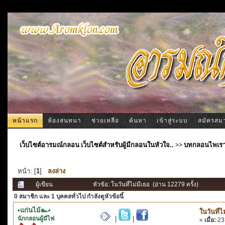
หน้าแรก
ห้องสนทนา
ช่วยเหลือ
ค้นหา
เข้าสู่ระบบ
สมัครสม
เว็บไซต์อารมณ์กลอน เว็บไซต์สำหรับผู้มีกลอนในหัวใจ..
>>
บทกลอนไพเร
หน้า: [
1
]
ลงล่าง
ผู้เขียน
หัวข้อ: ในวันที่ไม่มีเธอ (อ่าน 12279 ครั้ง)
0 สมาชิก
และ 1 บุคคลทั่วไป กำลังดูหัวข้อนี้
•แก่นไม้๛•
ในวันที่ไ
นักกลอนผู้มีไฟ
|
|
«
เมื่อ:
23 