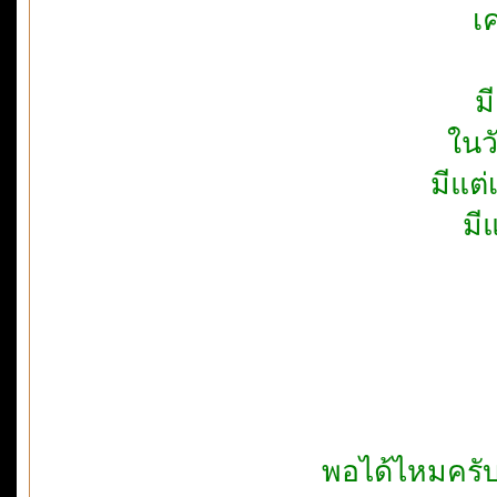
เ
ม
ในว
มีแต
มี
พอได้ไหมครับ