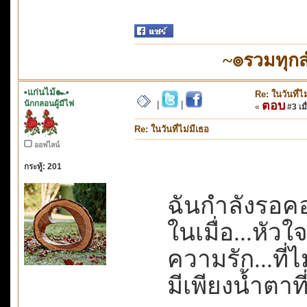
~๏รวมทุก
•แก่นไม้๛•
Re: ในวันที่ไ
นักกลอนผู้มีไฟ
ตอบ
|
|
«
#3 เมื
Re: ในวันที่ไม่มีเธอ
ออฟไลน์
กระทู้: 201
ฉันกำลังรอคอ
ในเมื่อ...หัว
ความรัก...ที่ไม
มีเพียงน้ำตา