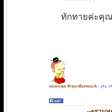
ทักทายค่ะคุณ
ขอบพระคุณ ที่กรุณาเยี่ยมชมนะจ๊ะ :
ยูริน
,
กว
~๏รวมทุ