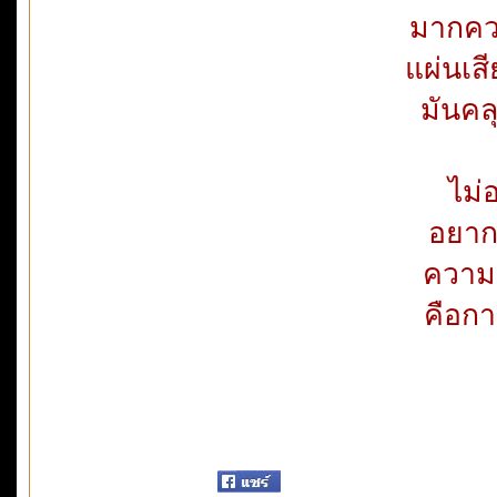
มากควา
แผ่นเส
มันคล
ไม่อ
อยาก
ความคิ
คือกา