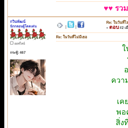
♥♥ รวม
กวินพัฒน์
Re: ในวันที่ไ
นักกลอนผู้โดดเด่น
ตอบ
|
|
«
#2 เมื
Re: ในวันที่ไม่มีเธอ
ออฟไลน์
ใ
กระทู้: 467
อ
ความ
เคย
พอค
สิ่ง