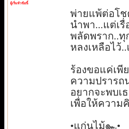
ผู้เริ่มหัวข้อนี้
พ่ายแพ้ต่อโ
นำพา...แต่เรื
พลัดพราก..ทุกส
หลงเหลือไว้..เ
ร้องขอแค่เพ
ความปรารถนาเ
อยากจะพบเธอ
เพื่อให้ความคิ
•แก่นไม้๛•