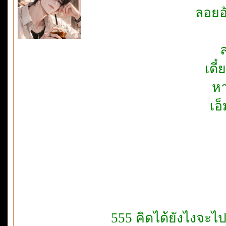
ลอยอ
ล
เดี
หา
เอ
555 คิดได้ยังไงจะไ