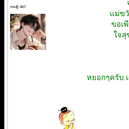
กระทู้: 467
แม่ข
ขอเพ
ใจสุ
หยอกๆครับ แต