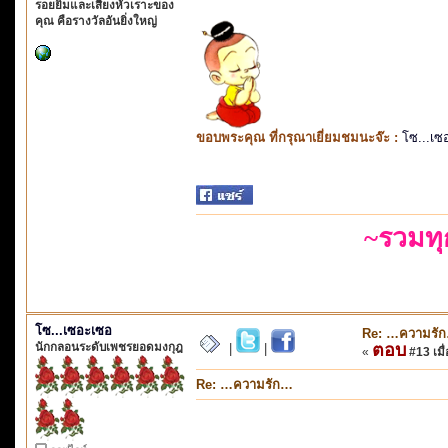
รอยยิ้มและเสียงหัวเราะของ
คุณ คือรางวัลอันยิ่งใหญ่
ขอบพระคุณ ที่กรุณาเยี่ยมชมนะจ๊ะ :
โซ...เซ
~รวมท
โซ...เซอะเซอ
Re: …ความรั
นักกลอนระดับเพชรยอดมงกุฎ
ตอบ
|
|
«
#13 เมื่
Re: …ความรัก…