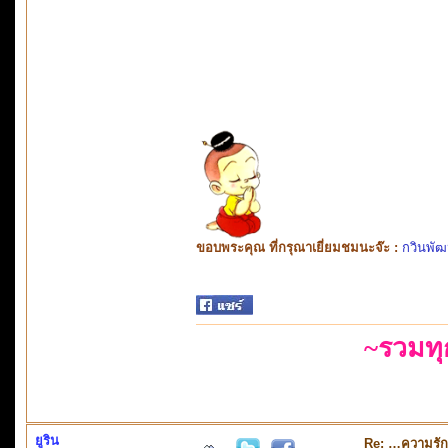
ขอบพระคุณ ที่กรุณาเยี่ยมชมนะจ๊ะ :
กวินพัฒ
~รวมท
ยูริน
Re: …ความรั