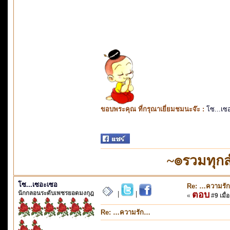
ขอบพระคุณ ที่กรุณาเยี่ยมชมนะจ๊ะ :
โซ...เซ
~๏รวมทุก
โซ...เซอะเซอ
Re: …ความรั
นักกลอนระดับเพชรยอดมงกุฎ
ตอบ
|
|
«
#9 เมื่อ
Re: …ความรัก…