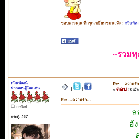
ขอบพระคุณ ที่กรุณาเยี่ยมชมนะจ๊ะ :
กวินพัฒ
~รวมท
กวินพัฒน์
Re: …ความรั
นักกลอนผู้โดดเด่น
ตอบ
|
|
«
#8 เมื่อ
Re: …ความรัก…
ออฟไลน์
ล
กระทู้: 467
อั
ล