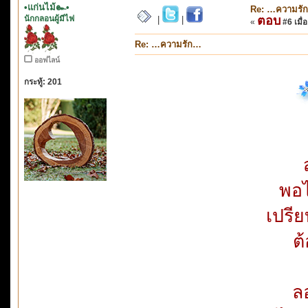
•แก่นไม้๛•
Re: …ความรั
นักกลอนผู้มีไฟ
ตอบ
|
|
«
#6 เมื่อ
Re: …ความรัก…
ออฟไลน์
กระทู้: 201
พอไ
เปรี
ต
ล