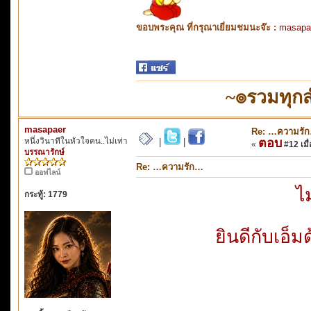
ขอบพระคุณ ที่กรุณาเยี่ยมชมนะจ๊ะ :
masapa
~๏รวมทุก
masapaer
Re: …ความรั
หนึ่งวินาทีในหัวใจคน..ไม่เท่า
ตอบ
|
|
«
#12 เมื่
บรรณารักษ์
Re: …ความรัก…
ออฟไลน์
ไ
กระทู้: 1779
ยินดีกับเอ็