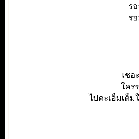
รอ
รอ
เชอะ
ใครช
ไปค่ะเอ็มเต็มใ