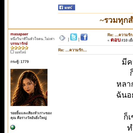
~รวมทุกส
masapaer
Re: …ความรั
หนึ่งวินาทีในหัวใจคน..ไม่เท่า
ตอบ
|
|
«
#10 เมื่
บรรณารักษ์
Re: …ความรัก…
ออฟไลน์
มี
กระทู้: 1779
หลาก
ฉันอ
รอยยิ้มและเสียงหัวเราะของ
ก็
คุณ คือรางวัลอันยิ่งใหญ่
ท