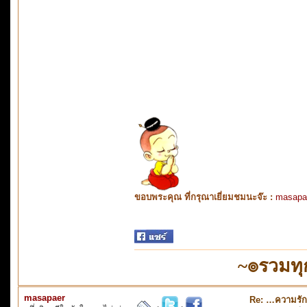
ขอบพระคุณ ที่กรุณาเยี่ยมชมนะจ๊ะ :
masapa
~๏รวมทุ
masapaer
Re: …ความรั