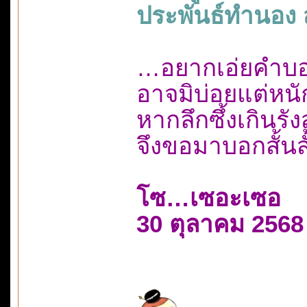
ประพันธ์ทำนอง สง
…อยากเอ่ยคำบอกร
อาจมิบ่อยแต่หน
หากลึกซึ้งเกินร
จึงขอมาบอกสั้นส
โซ…เซอะเซอ
30 ตุลาคม 2568