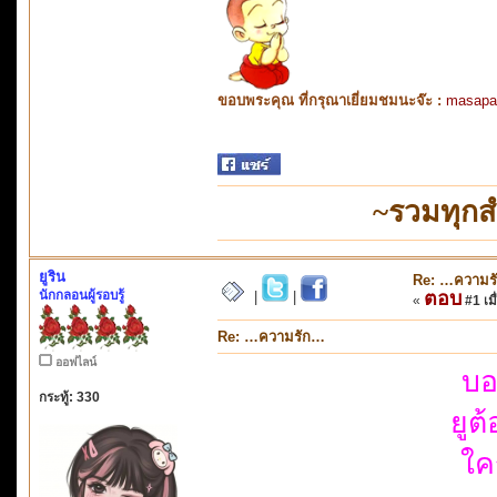
ขอบพระคุณ ที่กรุณาเยี่ยมชมนะจ๊ะ :
masapa
~รวมทุกส
ยูริน
Re: …ความร
นักกลอนผู้รอบรู้
ตอบ
|
|
«
#1 เมื
Re: …ความรัก…
ออฟไลน์
บอ
กระทู้: 330
ยูต
ใค