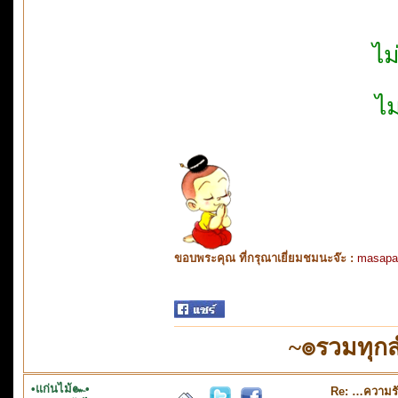
ไม
ไ
ขอบพระคุณ ที่กรุณาเยี่ยมชมนะจ๊ะ :
masapa
~๏รวมทุก
•แก่นไม้๛•
Re: …ความร