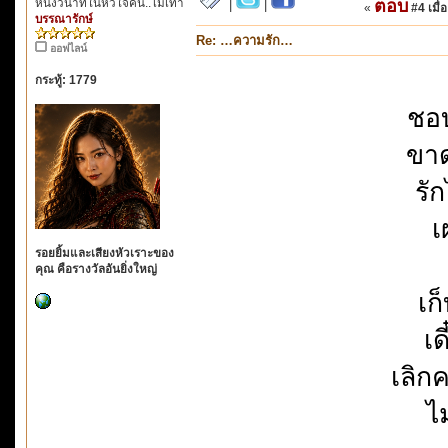
หนึ่งวินาทีในหัวใจคน..ไม่เท่า
ตอบ
|
|
«
#4 เมื่อ
บรรณารักษ์
Re: …ความรัก…
ออฟไลน์
กระทู้: 1779
ชอ
ขาด
รั
เ
รอยยิ้มและเสียงหัวเราะของ
คุณ คือรางวัลอันยิ่งใหญ่
เก
เด
เลิก
ไ