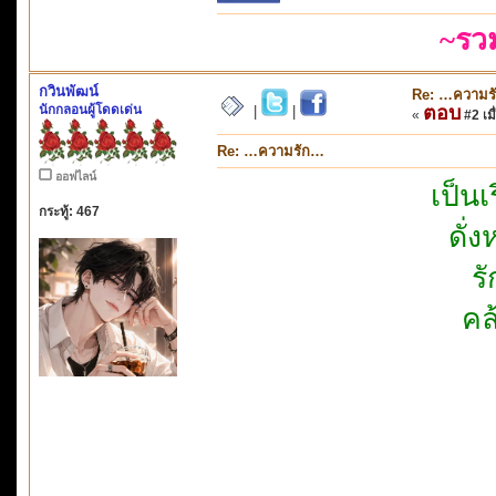
~รว
กวินพัฒน์
Re: …ความร
นักกลอนผู้โดดเด่น
ตอบ
|
|
«
#2 เมื
Re: …ความรัก…
ออฟไลน์
เป็น
กระทู้: 467
ดั่
ร
คล