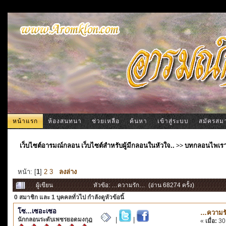
หน้าแรก
ห้องสนทนา
ช่วยเหลือ
ค้นหา
เข้าสู่ระบบ
สมัครสม
เว็บไซต์อารมณ์กลอน เว็บไซต์สำหรับผู้มีกลอนในหัวใจ..
>>
บทกลอนไพเร
หน้า: [
1
]
2
3
ลงล่าง
ผู้เขียน
หัวข้อ: …ความรัก… (อ่าน 68274 ครั้ง)
0 สมาชิก
และ 1 บุคคลทั่วไป กำลังดูหัวข้อนี้
โซ...เซอะเซอ
…ความร
นักกลอนระดับเพชรยอดมงกุฎ
|
|
«
เมื่อ:
30 