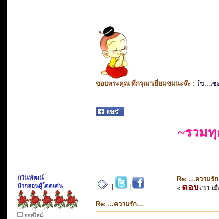
ขอบพระคุณ ที่กรุณาเยี่ยมชมนะจ๊ะ :
โซ...เซ
~รวมท
กวินพัฒน์
Re: …ความรั
นักกลอนผู้โดดเด่น
ตอบ
|
|
«
#11 เมื่
Re: …ความรัก…
ออฟไลน์