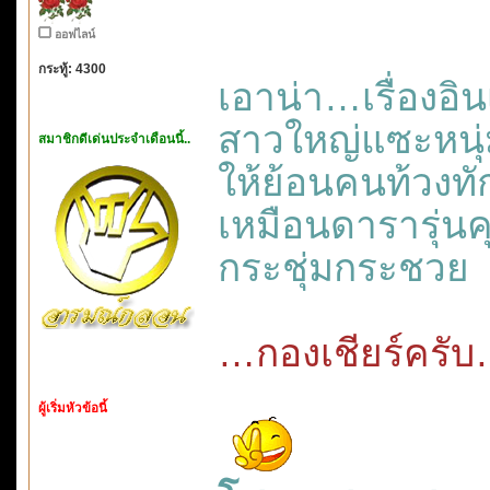
ออฟไลน์
กระทู้: 4300
เอาน่า…เรื่องอิ
สาวใหญ่แซะหนุ
สมาชิกดีเด่นประจำเดือนนี้..
ให้ย้อนคนท้วงท
เหมือนดารารุ่นค
กระชุ่มกระชวย
…กองเชียร์ครับ…
ผู้เริ่มหัวข้อนี้