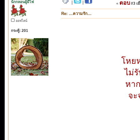
นักกลอนผู้มีไฟ
ตอบ
|
|
«
#3 เมื
Re: …ความรัก…
ออฟไลน์
กระทู้: 201
โหยห
ไม่ร
หาก
จะจ