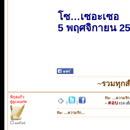
โซ…เซอะเซอ
5 พฤศจิกายน 2
~รวมทุกส
พิกุลแก้ว
Re: …ความรั
ผู้ดูแลบอร์ด
ตอบ
|
|
«
#14 เมื่
Re: …ความรัก…
ออฟไลน์