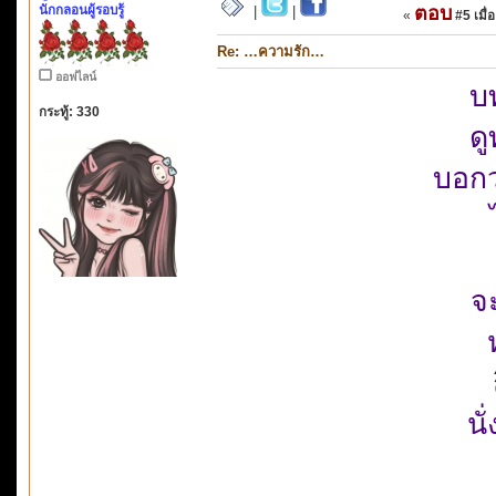
นักกลอนผู้รอบรู้
ตอบ
|
|
«
#5 เมื่อ
Re: …ความรัก…
ออฟไลน์
บ
กระทู้: 330
ดู
บอกว
จะ
นั