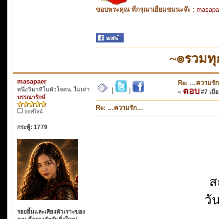
ขอบพระคุณ ที่กรุณาเยี่ยมชมนะจ๊ะ :
masapa
~๏รวมทุ
masapaer
Re: …ความรั
หนึ่งวินาทีในหัวใจคน..ไม่เท่า
ตอบ
|
|
«
#7 เมื่อ
บรรณารักษ์
Re: …ความรัก…
ออฟไลน์
กระทู้: 1779
ส
วั
รอยยิ้มและเสียงหัวเราะของ