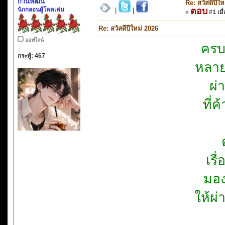
กวินพัฒน์
Re: สวัสดีปีใ
นักกลอนผู้โดดเด่น
ตอบ
|
|
«
#1 เมื่
Re: สวัสดีปีใหม่ 2026
ออฟไลน์
ครบเ
กระทู้: 467
หลาย
ผ่
ที่
เรื
มอง
ให้ผ่