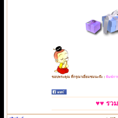
ขอบพระคุณ ที่กรุณาเยี่ยมชมนะจ๊ะ :
พิมพ์กา
♥♥ รวม