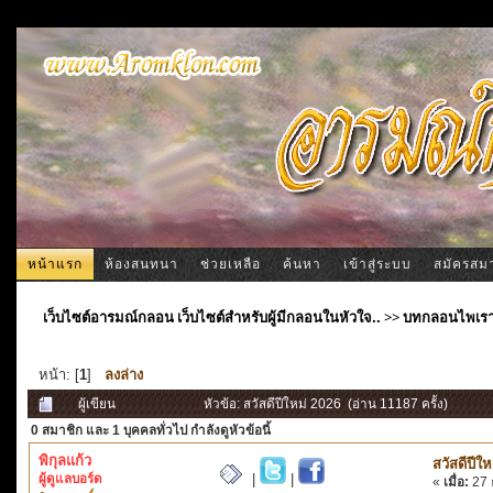
หน้าแรก
ห้องสนทนา
ช่วยเหลือ
ค้นหา
เข้าสู่ระบบ
สมัครสม
เว็บไซต์อารมณ์กลอน เว็บไซต์สำหรับผู้มีกลอนในหัวใจ..
>>
บทกลอนไพเร
หน้า: [
1
]
ลงล่าง
ผู้เขียน
หัวข้อ: สวัสดีปีใหม่ 2026 (อ่าน 11187 ครั้ง)
0 สมาชิก
และ 1 บุคคลทั่วไป กำลังดูหัวข้อนี้
พิกุลแก้ว
สวัสดีปีใ
ผู้ดูแลบอร์ด
|
|
«
เมื่อ:
27 