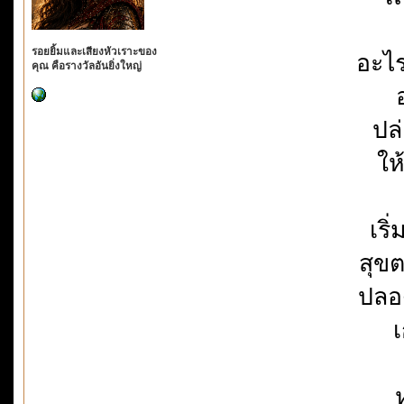
รอยยิ้มและเสียงหัวเราะของ
อะไร
คุณ คือรางวัลอันยิ่งใหญ่
ปล่
ให
เริ
สุข
ปลอ