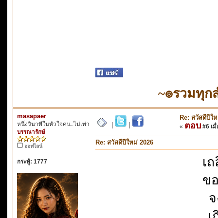
~๏รวมทุก
masapaer
Re: สวัสดีปีใ
หนึ่งวินาทีในหัวใจคน..ไม่เท่า
ตอบ
|
|
«
#6 เมื่
บรรณารักษ์
Re: สวัสดีปีใหม่ 2026
ออฟไลน์
เถ
กระทู้: 1777
ขอ
จ
เ