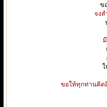
ขอ
จงสำ
ม
ใ
ขอให้ทุกท่านคิ