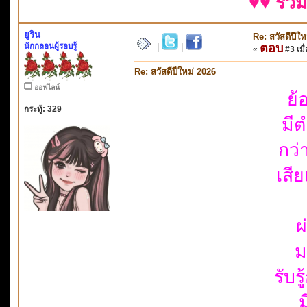
♥♥ รวม
ยูริน
Re: สวัสดีปีใ
นักกลอนผู้รอบรู้
ตอบ
|
|
«
#3 เมื่
Re: สวัสดีปีใหม่ 2026
ออฟไลน์
ย้
กระทู้: 329
มี
กว่
เสี
ผ
ม
รับ