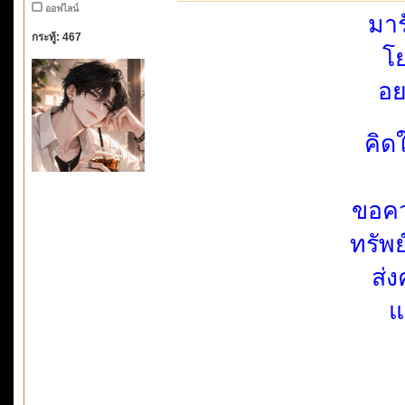
ออฟไลน์
มา
กระทู้: 467
โย
อย
คิด
ขอคว
ทรัพ
ส่
แ