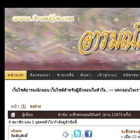
หน้าแรก
ห้องสนทนา
ช่วยเหลือ
ค้นหา
เข้าสู่ระบบ
สมัครสม
เว็บไซต์อารมณ์กลอน เว็บไซต์สำหรับผู้มีกลอนในหัวใจ..
>>
บทกลอนไพเร
หน้า: [
1
]
ลงล่าง
ผู้เขียน
หัวข้อ: ระลึกพระคุณนิรันดร์ (อ่าน 11673 ครั้ง)
0 สมาชิก
และ 1 บุคคลทั่วไป กำลังดูหัวข้อนี้
share
ระลึกพระคุ
กิตติมศักดิ์
|
|
«
เมื่อ:
03 พ