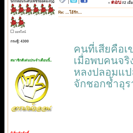
นักกลอนระดับเพชรยอดมงกุฎ
ตอบ
|
|
«
#2 เมื่อ
Re: …โอ้รัก…
ออฟไลน์
กระทู้: 4300
คนที่เสียคือเ
เมื่อพบคนจริ
สมาชิกดีเด่นประจำเดือนนี้..
หลงปลอมแปล
จักชอกช้ำอุ