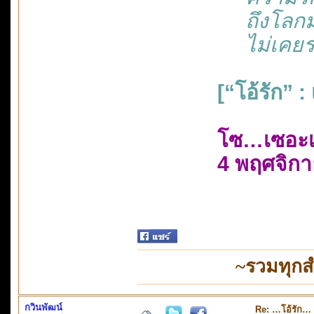
ถึงโลกม
ไม่เคยระ
[“โอ้รัก” 
โซ…เซอะ
4 พฤศจิก
~รวมทุกส
กวินพัฒน์
Re: …โอ้รัก…