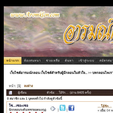
หน้าแรก
ห้องสนทนา
ช่วยเหลือ
ค้นหา
เข้าสู่ระบบ
สมัครสม
เว็บไซต์อารมณ์กลอน เว็บไซต์สำหรับผู้มีกลอนในหัวใจ..
>>
บทกลอนไพเร
หน้า: [
1
]
ลงล่าง
ผู้เขียน
หัวข้อ: …โอ้รัก… (อ่าน 8405 ครั้ง)
0 สมาชิก
และ 1 บุคคลทั่วไป กำลังดูหัวข้อนี้
โซ...เซอะเซอ
…โอ้รัก…
นักกลอนระดับเพชรยอดมงกุฎ
|
|
«
เมื่อ:
04 พ