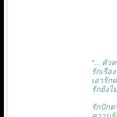
“…ตัวตายย
รักเรือง
เอารักฝา
รักยังไม่
รักปักตรึ
ความรักเ