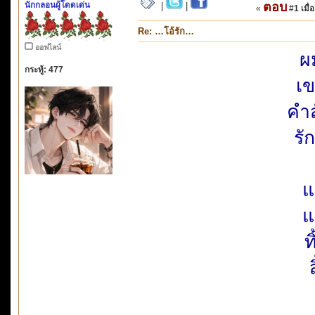
นักกลอนผู้โดดเด่น
ตอบ
|
|
«
#1 เมื่อ
Re: …โอ้รัก…
ออฟไลน์
ผ
กระทู้: 477
เข
คำ
รั
แ
แ
ท