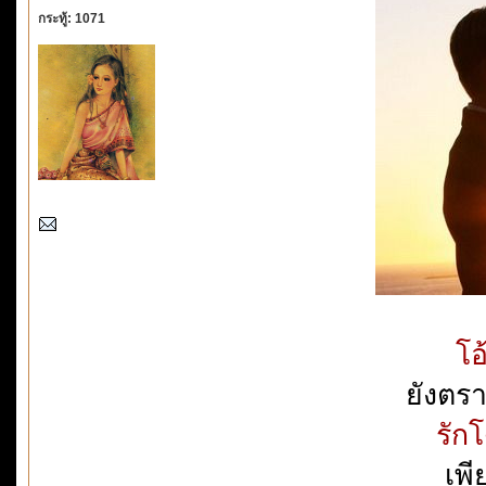
กระทู้: 1071
โอ
ยังตร
รัก
เพ