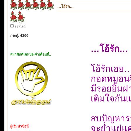
…โอ้รัก…
ออฟไลน์
กระทู้: 4300
…โอ้รัก…
สมาชิกดีเด่นประจำเดือนนี้..
โอ้รักเอย
กอดหมอนจิ
มีรอยยิ้มฝ
เติมใจกันแ
สบปัญหารา
จะย่ำแย่แค
ผู้เริ่มหัวข้อนี้