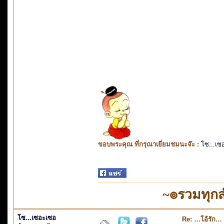
ขอบพระคุณ ที่กรุณาเยี่ยมชมนะจ๊ะ :
โซ...เซ
~๏รวมทุก
โซ...เซอะเซอ
Re: …โอ้รัก…