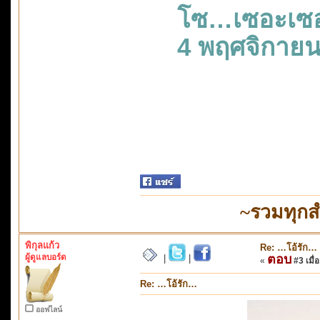
โซ…เซอะเซ
4 พฤศจิกายน
~รวมทุกส
พิกุลแก้ว
Re: …โอ้รัก…
ผู้ดูแลบอร์ด
ตอบ
|
|
«
#3 เมื่อ
Re: …โอ้รัก…
ออฟไลน์