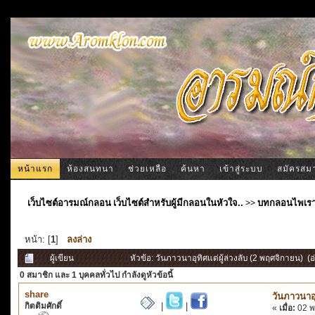
หน้าแรก
ห้องสนทนา
ช่วยเหลือ
ค้นหา
เข้าสู่ระบบ
สมัครสม
เว็บไซต์อารมณ์กลอน เว็บไซต์สำหรับผู้มีกลอนในหัวใจ..
>>
บทกลอนไพเร
หน้า: [
1
]
ลงล่าง
ผู้เขียน
หัวข้อ: วันภาวนาอุทิศแด่ผู้ล่วงลับ (2 พฤศจิกายน) (อ
0 สมาชิก
และ 1 บุคคลทั่วไป กำลังดูหัวข้อนี้
share
วันภาวนาอุ
กิตติมศักดิ์
|
|
«
เมื่อ:
02 พ