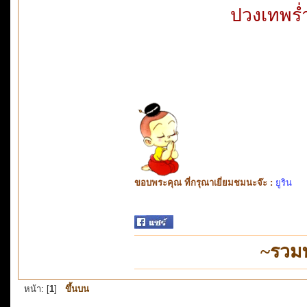
ปวงเทพร่ำมน
ขอบพระคุณ ที่กรุณาเยี่ยมชมนะจ๊ะ :
ยูริน
~รวม
หน้า: [
1
]
ขึ้นบน