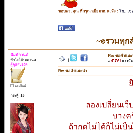
ขอบพระคุณ ที่กรุณาเยี่ยมชมนะจ๊ะ :
โซ...เซ
~๏รวมทุก
พิมพ์กานท์
Re: ขอคำแนะ
พักใจใต้ร่มกานท์
ตอบ
|
|
«
#3 เมื่อ
ผู้ดูแลบอร์ด
Re: ขอคำแนะนำ
ย
ออฟไลน์
กระทู้: 15
ลองเปลี่ยนเว็
บางครั
ถ้ากดไม่ได้ก็ไม่เป