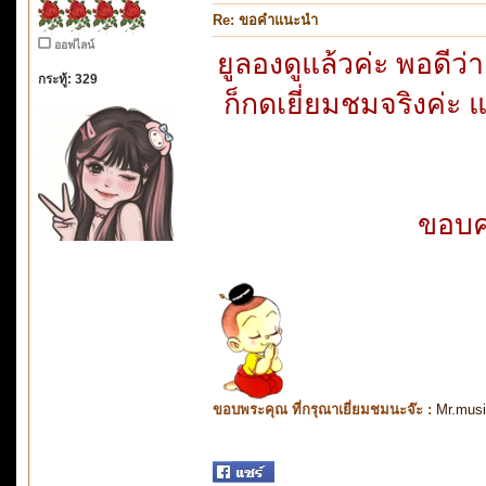
Re: ขอคำแนะนำ
ออฟไลน์
ยูลองดูแล้วค่ะ พอดีว
กระทู้: 329
ก็กดเยี่ยมชมจริงค่ะ แต
ขอบค
ขอบพระคุณ ที่กรุณาเยี่ยมชมนะจ๊ะ :
Mr.mus