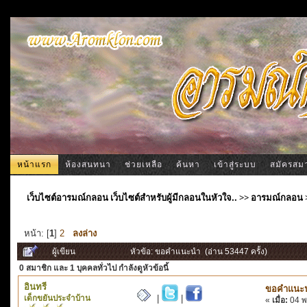
หน้าแรก
ห้องสนทนา
ช่วยเหลือ
ค้นหา
เข้าสู่ระบบ
สมัครสม
เว็บไซต์อารมณ์กลอน เว็บไซต์สำหรับผู้มีกลอนในหัวใจ..
>>
อารมณ์กลอน
หน้า: [
1
]
2
ลงล่าง
ผู้เขียน
หัวข้อ: ขอคำแนะนำ (อ่าน 53447 ครั้ง)
0 สมาชิก
และ 1 บุคคลทั่วไป กำลังดูหัวข้อนี้
อินทรี
ขอคำแนะ
เด็กขยันประจำบ้าน
|
|
«
เมื่อ:
04 พ