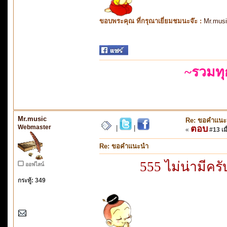
ขอบพระคุณ ที่กรุณาเยี่ยมชมนะจ๊ะ :
Mr.mus
~รวมท
Mr.music
Re: ขอคำแน
Webmaster
ตอบ
|
|
«
#13 เมื
Re: ขอคำแนะนำ
555 ไม่น่ามีคร
ออฟไลน์
กระทู้: 349