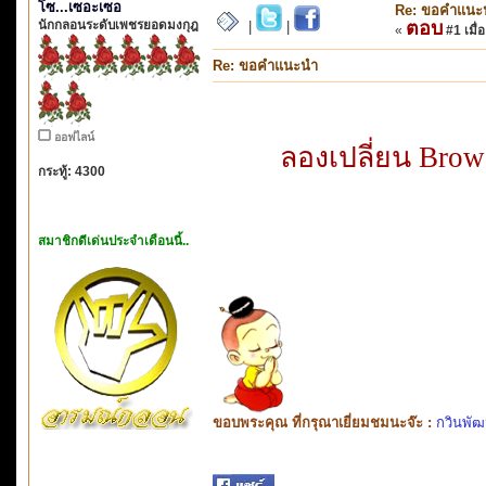
โซ...เซอะเซอ
Re: ขอคำแนะ
นักกลอนระดับเพชรยอดมงกุฎ
ตอบ
|
|
«
#1 เมื่อ
Re: ขอคำแนะนำ
ออฟไลน์
ลองเปลี่ยน Brow
กระทู้: 4300
สมาชิกดีเด่นประจำเดือนนี้..
ขอบพระคุณ ที่กรุณาเยี่ยมชมนะจ๊ะ :
กวินพัฒ