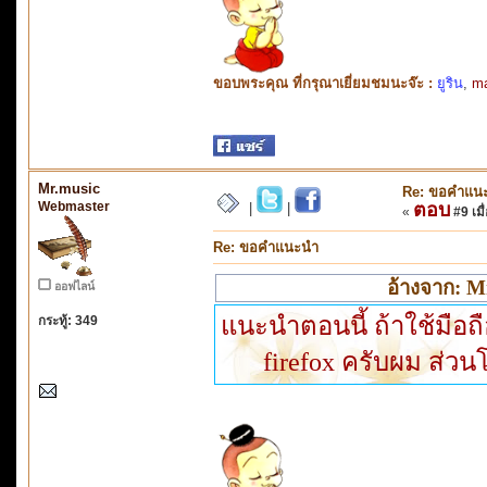
ขอบพระคุณ ที่กรุณาเยี่ยมชมนะจ๊ะ :
ยูริน
,
m
Mr.music
Re: ขอคำแน
Webmaster
ตอบ
|
|
«
#9 เมื่
Re: ขอคำแนะนำ
อ้างจาก: M
ออฟไลน์
แนะนำตอนนี้ ถ้าใช้มือถ
กระทู้: 349
firefox ครับผม ส่วน