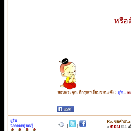
หรือ
ขอบพระคุณ ที่กรุณาเยี่ยมชมนะจ๊ะ :
ยูริน
,
m
ยูริน
Re: ขอคำแน
นักกลอนผู้รอบรู้
ตอบ
|
|
«
#11 เมื