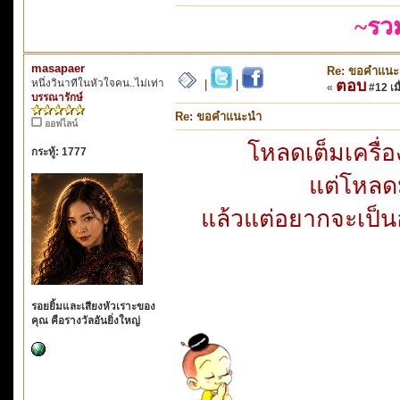
~รว
masapaer
Re: ขอคำแน
หนึ่งวินาทีในหัวใจคน..ไม่เท่า
ตอบ
|
|
«
#12 เมื
บรรณารักษ์
Re: ขอคำแนะนำ
ออฟไลน์
โหลดเต็มเครื
กระทู้: 1777
แต่โหลดม
แล้วแต่อยากจะเป็นอ
รอยยิ้มและเสียงหัวเราะของ
คุณ คือรางวัลอันยิ่งใหญ่