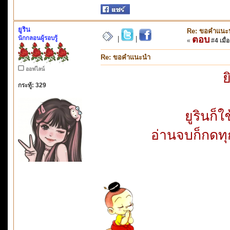
ยูริน
Re: ขอคำแนะ
นักกลอนผู้รอบรู้
ตอบ
|
|
«
#4 เมื่อ
Re: ขอคำแนะนำ
ออฟไลน์
ย
กระทู้: 329
ยูรินก็ใ
อ่านจบก็กดทุกท