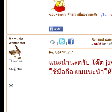
ขอบพระคุณ ที่กรุณาเยี่ยมชมนะจ๊ะ :
ยูริน
,
m
Mr.music
Re: ขอคำแน
Webmaster
ตอบ
|
|
«
#10 เมื
Re: ขอคำแนะนำ
แนะนำนะครับ โค๊ต jav
ออฟไลน์
กระทู้: 349
ใช้มือถือ ผมแนะนำให้ล