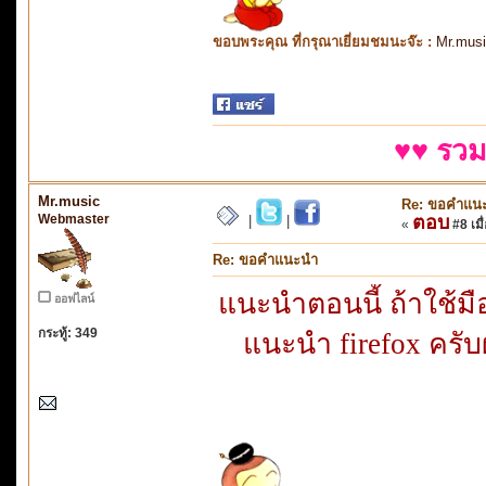
ขอบพระคุณ ที่กรุณาเยี่ยมชมนะจ๊ะ :
Mr.mus
♥♥ รวม
Mr.music
Re: ขอคำแน
Webmaster
ตอบ
|
|
«
#8 เมื่
Re: ขอคำแนะนำ
แนะนำตอนนี้ ถ้าใช้มื
ออฟไลน์
กระทู้: 349
แนะนำ firefox ครับ