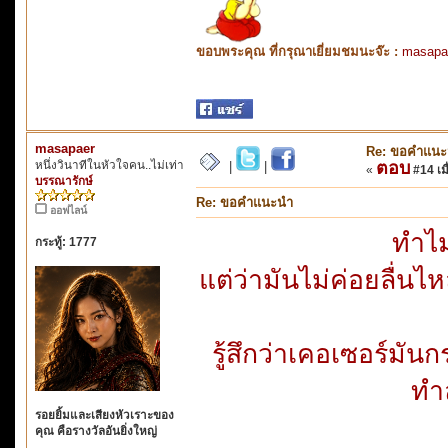
ขอบพระคุณ ที่กรุณาเยี่ยมชมนะจ๊ะ :
masapa
masapaer
Re: ขอคำแน
หนึ่งวินาทีในหัวใจคน..ไม่เท่า
ตอบ
|
|
«
#14 เมื
บรรณารักษ์
Re: ขอคำแนะนำ
ออฟไลน์
ทำไม
กระทู้: 1777
แต่ว่ามันไม่ค่อยลื่นไ
รู้สึกว่าเคอเซอร์มัน
ทำ
รอยยิ้มและเสียงหัวเราะของ
คุณ คือรางวัลอันยิ่งใหญ่