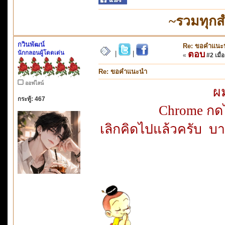
~รวมทุกส
กวินพัฒน์
Re: ขอคำแนะ
นักกลอนผู้โดดเด่น
ตอบ
|
|
«
#2 เมื่อ
Re: ขอคำแนะนำ
ออฟไลน์
ผม
กระทู้: 467
Chrome กดไม
เลิกคิดไปแล้วครับ บา