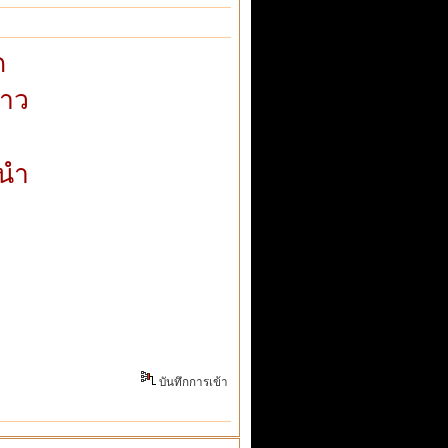
ด
าว
ะนำ
บันทึกการเข้า