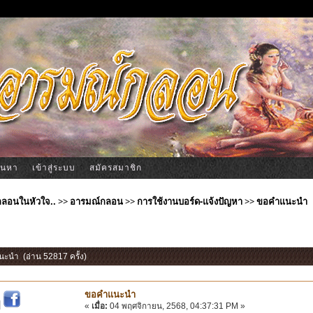
้นหา
เข้าสู่ระบบ
สมัครสมาชิก
ีกลอนในหัวใจ..
>>
อารมณ์กลอน
>>
การใช้งานบอร์ด-แจ้งปัญหา
>>
ขอคำแนะนำ
นะนำ (อ่าน 52817 ครั้ง)
ขอคำแนะนำ
|
«
เมื่อ:
04 พฤศจิกายน, 2568, 04:37:31 PM »