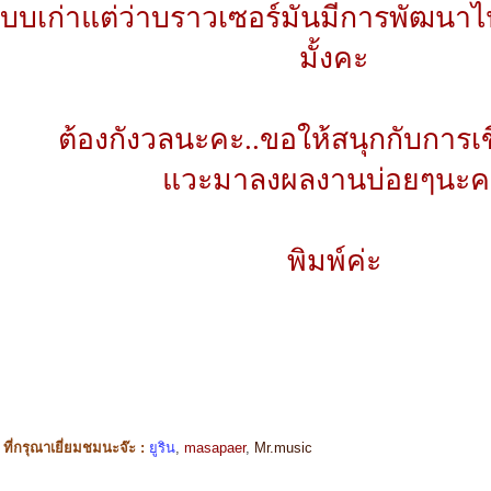
แบบเก่าแต่ว่าบราวเซอร์มันมีการพัฒนาไป
มั้งคะ
ต้องกังวลนะคะ..ขอให้สนุกกับการ
แวะมาลงผลงานบ่อยๆนะค
พิมพ์ค่ะ
ี่กรุณาเยี่ยมชมนะจ๊ะ :
ยูริน
,
masapaer
,
Mr.music