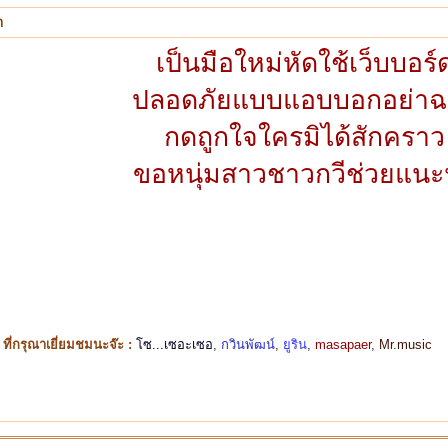
ำ
เป็นมือใหม่หัดใช้เว็บบอร์
ปลอดภัยแบบแอบบอกอย่าฉ
กดถูกใจใครมิได้สักคราว
ขอหนุ่มสาวชาวกวีช่วยแน
ี่กรุณาเยี่ยมชมนะจ๊ะ :
โซ...เซอะเซอ
,
กวินพัฒน์
,
ยูริน
,
masapaer
,
Mr.music