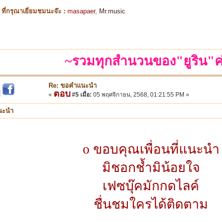
ี่กรุณาเยี่ยมชมนะจ๊ะ :
masapaer
,
Mr.music
~รวมทุกสำนวนของ"ยูริน"ค
Re: ขอคำแนะนำ
ตอบ
|
«
#5 เมื่อ:
05 พฤศจิกายน, 2568, 01:21:55 PM »
นะนำ
o ขอบคุณเพื่อนที่แนะนำ
มิชอกช้ำมิน้อยใจ
เฟซบุ๊คมักกดไลค์
ชื่นชมใครได้ติดตาม