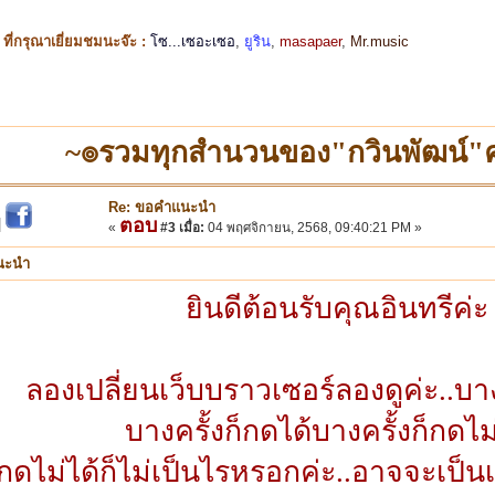
ี่กรุณาเยี่ยมชมนะจ๊ะ :
โซ...เซอะเซอ
,
ยูริน
,
masapaer
,
Mr.music
~๏รวมทุกสำนวนของ"กวินพัฒน์
Re: ขอคำแนะนำ
ตอบ
|
«
#3 เมื่อ:
04 พฤศจิกายน, 2568, 09:40:21 PM »
นะนำ
ยินดีต้อนรับคุณอินทรีค่ะ
ลองเปลี่ยนเว็บบราวเซอร์ลองดูค่ะ..บา
บางครั้งก็กดได้บางครั้งก็กดไม่
ากดไม่ได้ก็ไม่เป็นไรหรอกค่ะ..อาจจะเป็น