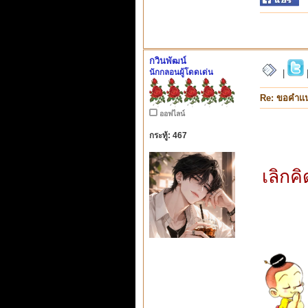
กวินพัฒน์
นักกลอนผู้โดดเด่น
|
Re: ขอคำแ
ออฟไลน์
กระทู้: 467
เลิกค