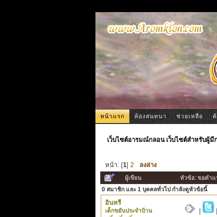
หน้าแรก
ห้องสนทนา
ช่วยเหลือ
ค
เว็บไซต์อารมณ์กลอน เว็บไซต์สำหรับผู้ม
หน้า: [
1
]
2
ลงล่าง
ผู้เขียน
หัวข้อ: ขอคำแ
0 สมาชิก
และ 1 บุคคลทั่วไป กำลังดูหัวข้อนี้
อินทรี
เด็กขยันประจำบ้าน
|