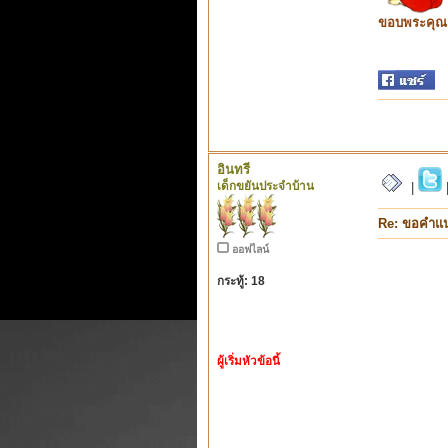
ขอบพระคุณ ท
อินทรี
เด็กขยันประจำบ้าน
|
Re: ขอคำแ
ออฟไลน์
กระทู้: 18
ผู้เริ่มหัวข้อนี้