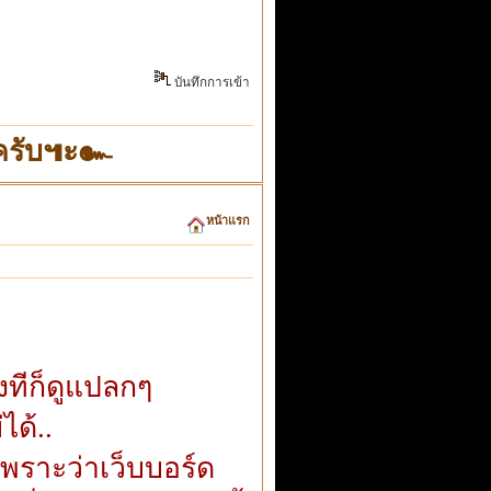
บันทึกการเข้า
"ครับ๚ะ๛
หน้าแรก
งทีก็ดูแปลกๆ
ได้..
เพราะว่าเว็บบอร์ด