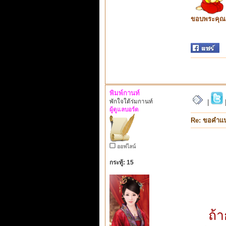
ขอบพระคุณ ท
พิมพ์กานท์
พักใจใต้ร่มกานท์
|
ผู้ดูแลบอร์ด
Re: ขอคำแ
ออฟไลน์
กระทู้: 15
ถ้