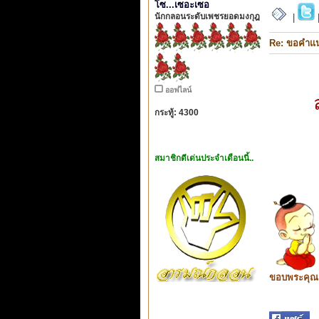
โซ...เซอะเซอ
นักกลอนระดับเพชรยอดมงกุฎ
|
Re: ขอคำแ
ออฟไลน์
กระทู้: 4300
สมาชิกดีเด่นประจำเดือนนี้..
ขอบพระคุณ ท