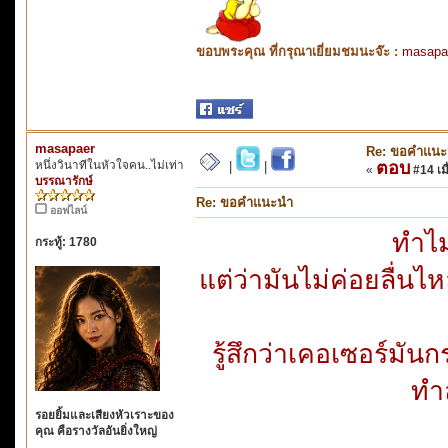
ขอบพระคุณ ที่กรุณาเยี่ยมชมนะจ๊ะ :
masapa
masapaer
Re: ขอคำแน
หนึ่งวินาทีในหัวใจคน..ไม่เท่า
ตอบ
|
|
«
#14 เมื
บรรณารักษ์
Re: ขอคำแนะนำ
ออฟไลน์
ทำไม
กระทู้: 1780
แต่ว่ามันไม่ค่อยลื่นไ
รู้สึกว่าเคอเซอร์มัน
ทำ
รอยยิ้มและเสียงหัวเราะของ
คุณ คือรางวัลอันยิ่งใหญ่