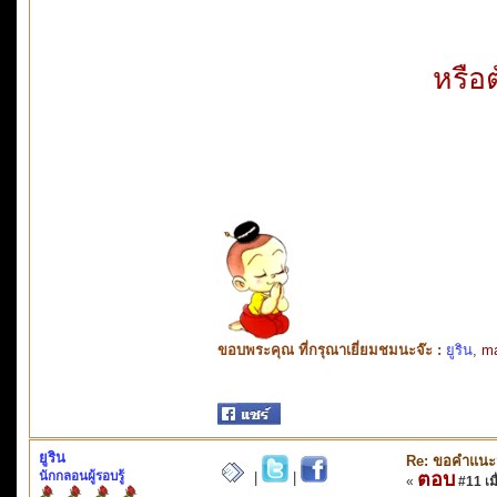
หรือ
ขอบพระคุณ ที่กรุณาเยี่ยมชมนะจ๊ะ :
ยูริน
,
m
ยูริน
Re: ขอคำแน
นักกลอนผู้รอบรู้
ตอบ
|
|
«
#11 เมื