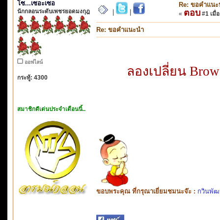
โซ...เซอะเซอ
Re: ขอคำแนะ
นักกลอนระดับเพชรยอดมงกุฎ
ตอบ
|
|
«
#1 เมื่อ
Re: ขอคำแนะนำ
ออฟไลน์
ลองเปลี่ยน Brow
กระทู้: 4300
สมาชิกดีเด่นประจำเดือนนี้..
ขอบพระคุณ ที่กรุณาเยี่ยมชมนะจ๊ะ :
กวินพัฒ