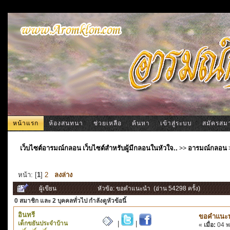
หน้าแรก
ห้องสนทนา
ช่วยเหลือ
ค้นหา
เข้าสู่ระบบ
สมัครสม
เว็บไซต์อารมณ์กลอน เว็บไซต์สำหรับผู้มีกลอนในหัวใจ..
>>
อารมณ์กลอน
หน้า: [
1
]
2
ลงล่าง
ผู้เขียน
หัวข้อ: ขอคำแนะนำ (อ่าน 54298 ครั้ง)
0 สมาชิก
และ 2 บุคคลทั่วไป กำลังดูหัวข้อนี้
อินทรี
ขอคำแนะ
เด็กขยันประจำบ้าน
|
|
«
เมื่อ:
04 พ