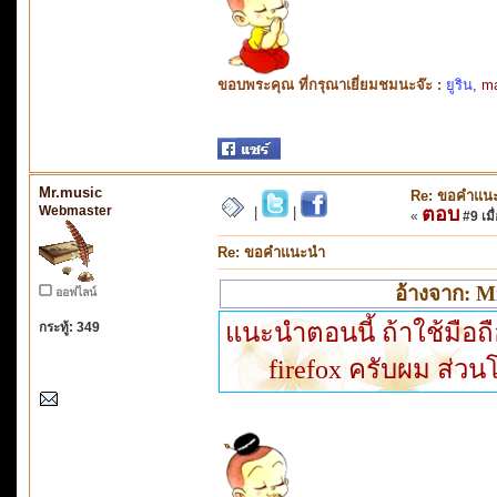
ขอบพระคุณ ที่กรุณาเยี่ยมชมนะจ๊ะ :
ยูริน
,
m
Mr.music
Re: ขอคำแน
Webmaster
ตอบ
|
|
«
#9 เมื่
Re: ขอคำแนะนำ
อ้างจาก: M
ออฟไลน์
แนะนำตอนนี้ ถ้าใช้มือถ
กระทู้: 349
firefox ครับผม ส่วน