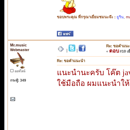
ขอบพระคุณ ที่กรุณาเยี่ยมชมนะจ๊ะ :
ยูริน
,
m
Mr.music
Re: ขอคำแน
Webmaster
ตอบ
|
|
«
#10 เมื
Re: ขอคำแนะนำ
แนะนำนะครับ โค๊ต jav
ออฟไลน์
กระทู้: 349
ใช้มือถือ ผมแนะนำให้ล