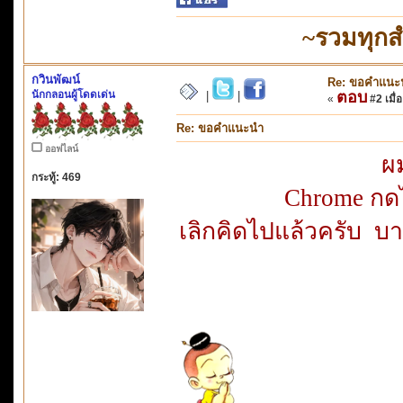
~รวมทุกส
กวินพัฒน์
Re: ขอคำแนะ
นักกลอนผู้โดดเด่น
ตอบ
|
|
«
#2 เมื่อ
Re: ขอคำแนะนำ
ออฟไลน์
ผม
กระทู้: 469
Chrome กดไม
เลิกคิดไปแล้วครับ บา