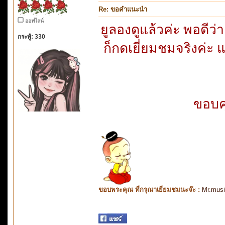
Re: ขอคำแนะนำ
ออฟไลน์
ยูลองดูแล้วค่ะ พอดีว
กระทู้: 330
ก็กดเยี่ยมชมจริงค่ะ แต
ขอบค
ขอบพระคุณ ที่กรุณาเยี่ยมชมนะจ๊ะ :
Mr.mus