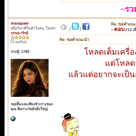
~รว
masapaer
Re: ขอคำแน
หนึ่งวินาทีในหัวใจคน..ไม่เท่า
ตอบ
|
|
«
#12 เมื
บรรณารักษ์
Re: ขอคำแนะนำ
ออฟไลน์
โหลดเต็มเครื
กระทู้: 1780
แต่โหลดม
แล้วแต่อยากจะเป็นอ
รอยยิ้มและเสียงหัวเราะของ
คุณ คือรางวัลอันยิ่งใหญ่