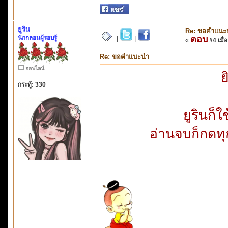
ยูริน
Re: ขอคำแนะ
นักกลอนผู้รอบรู้
ตอบ
|
|
«
#4 เมื่อ
Re: ขอคำแนะนำ
ออฟไลน์
ย
กระทู้: 330
ยูรินก็ใ
อ่านจบก็กดทุกท