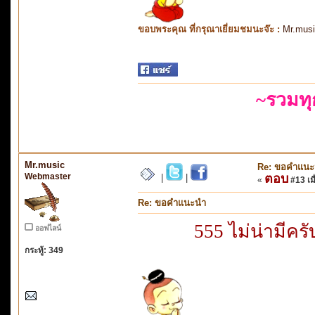
ขอบพระคุณ ที่กรุณาเยี่ยมชมนะจ๊ะ :
Mr.mus
~รวมท
Mr.music
Re: ขอคำแน
Webmaster
ตอบ
|
|
«
#13 เมื
Re: ขอคำแนะนำ
555 ไม่น่ามีคร
ออฟไลน์
กระทู้: 349