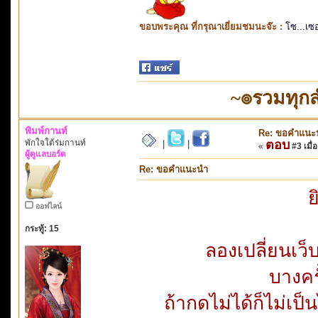
ขอบพระคุณ ที่กรุณาเยี่ยมชมนะจ๊ะ :
โซ...เซ
~๏รวมทุก
พิมพ์กานท์
Re: ขอคำแนะ
พักใจใต้ร่มกานท์
ตอบ
|
|
«
#3 เมื่อ
ผู้ดูแลบอร์ด
Re: ขอคำแนะนำ
ย
ออฟไลน์
กระทู้: 15
ลองเปลี่ยนเว็
บางครั
ถ้ากดไม่ได้ก็ไม่เป