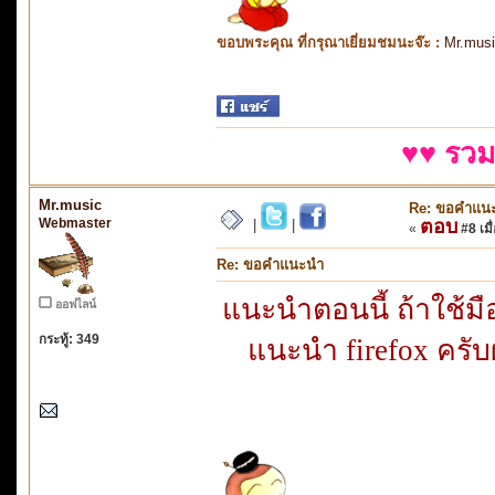
ขอบพระคุณ ที่กรุณาเยี่ยมชมนะจ๊ะ :
Mr.mus
♥♥ รวม
Mr.music
Re: ขอคำแน
Webmaster
ตอบ
|
|
«
#8 เมื่
Re: ขอคำแนะนำ
แนะนำตอนนี้ ถ้าใช้มื
ออฟไลน์
กระทู้: 349
แนะนำ firefox ครับ