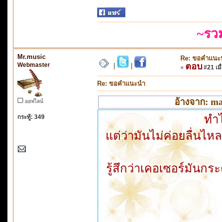
~รว
Mr.music
Re: ขอคำแนะ
Webmaster
ตอบ
|
|
«
#21 เมื่
Re: ขอคำแนะนำ
อ้างจาก: ma
ออฟไลน์
ทำไ
กระทู้: 349
แต่ว่ามันไม่ค่อยลื่นไหล
รู้สึกว่าเคอเซอร์มันกร