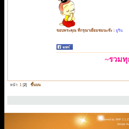
ขอบพระคุณ ที่กรุณาเยี่ยมชมนะจ๊ะ :
ยูริน
~รวมท
หน้า:
1
[
2
]
ขึ้นบน
Powered by SMF 1.1.1
Simple A