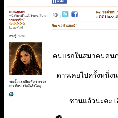
masapaer
Re: ขอคำแนะ
หนึ่งวินาทีในหัวใจคน..ไม่เท่า
ตอบ
|
|
«
#22 เมื่
บรรณารักษ์
Re: ขอคำแนะนำ
ออฟไลน์
กระทู้: 1780
คนแรกในสมาคมคนกลอน
ดาวเคยไปครั้งหนึ่
รอยยิ้มและเสียงหัวเราะของ
คุณ คือรางวัลอันยิ่งใหญ่
ชวนแล้วนะคะ เล