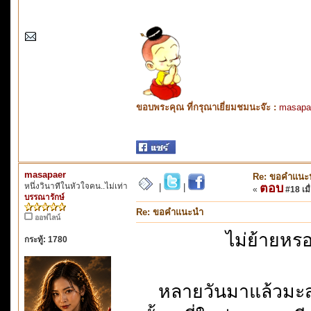
ขอบพระคุณ ที่กรุณาเยี่ยมชมนะจ๊ะ :
masapa
masapaer
Re: ขอคำแนะ
หนึ่งวินาทีในหัวใจคน..ไม่เท่า
ตอบ
|
|
«
#18 เมื่
บรรณารักษ์
Re: ขอคำแนะนำ
ออฟไลน์
ไม่ย้ายหรอ
กระทู้: 1780
หลายวันมาแล้วมะสะแ