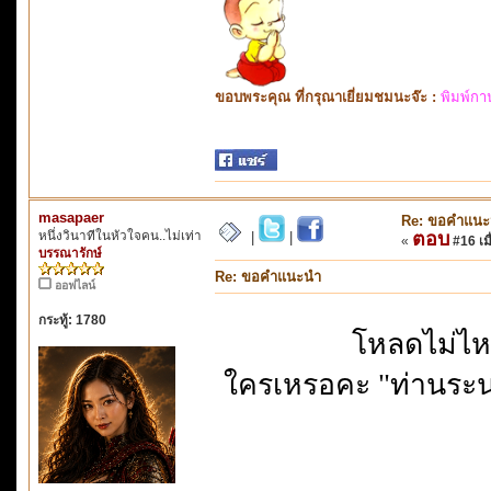
ขอบพระคุณ ที่กรุณาเยี่ยมชมนะจ๊ะ :
พิมพ์กา
masapaer
Re: ขอคำแน
หนึ่งวินาทีในหัวใจคน..ไม่เท่า
ตอบ
|
|
«
#16 เมื
บรรณารักษ์
Re: ขอคำแนะนำ
ออฟไลน์
กระทู้: 1780
โหลดไม่ไห
ใครเหรอคะ "ท่านระน