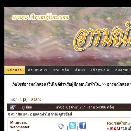
หน้าแรก
ห้องสนทนา
ช่วยเหลือ
ค้นหา
เข้าสู่ระบบ
สมัครสม
เว็บไซต์อารมณ์กลอน เว็บไซต์สำหรับผู้มีกลอนในหัวใจ..
>>
อารมณ์กลอน
หน้า:
1
[
2
]
ลงล่าง
ผู้เขียน
หัวข้อ: ขอคำแนะนำ (อ่าน 54306 ครั้ง)
0 สมาชิก
และ 2 บุคคลทั่วไป กำลังดูหัวข้อนี้
Mr.music
Re: ขอคำแน
Webmaster
ตอบ
|
|
«
#15 เมื