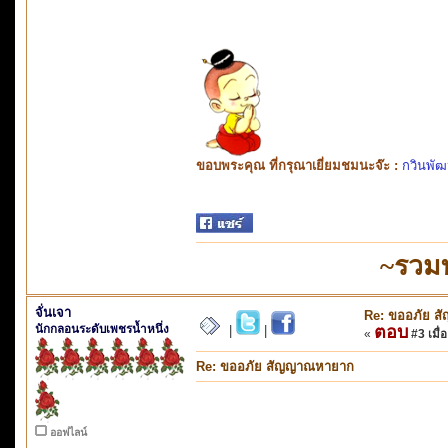
ขอบพระคุณ ที่กรุณาเยี่ยมชมนะจ๊ะ :
กวินพัฒ
~รวม
จั่นเจา
Re: ขออภัย 
นักกลอนระดับเพชรน้ำหนึ่ง
ตอบ
|
|
«
#3 เมื่อ
Re: ขออภัย สัญญาณหายาก
ออฟไลน์