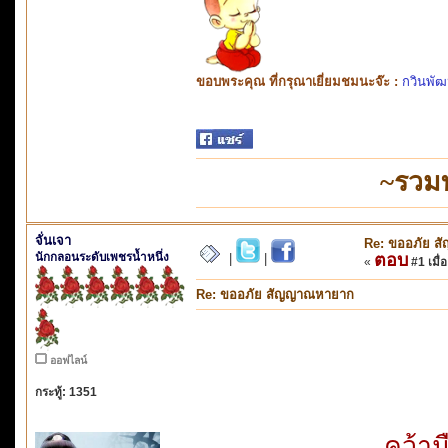
ขอบพระคุณ ที่กรุณาเยี่ยมชมนะจ๊ะ :
กวินพัฒ
~รวม
จั่นเจา
Re: ขออภัย 
นักกลอนระดับเพชรน้ำหนึ่ง
ตอบ
|
|
«
#1 เมื่อ
Re: ขออภัย สัญญาณหายาก
ออฟไลน์
กระทู้: 1351
คว้าม