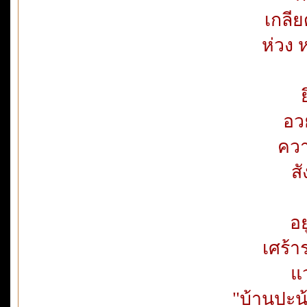
เกลี
ห่วง 
อว
คว
ส
อย
เศร้า
แ
"บ้านปะน