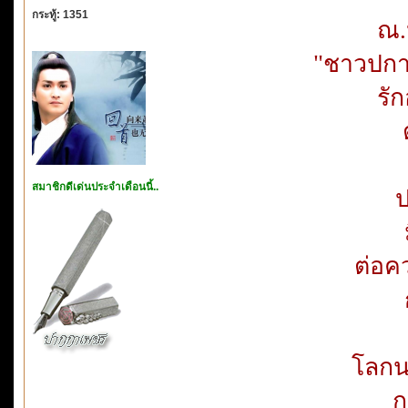
กระทู้: 1351
ณ.
"ชาวปกา
รัก
สมาชิกดีเด่นประจำเดือนนี้..
ป
ต่อค
โลกน
ก