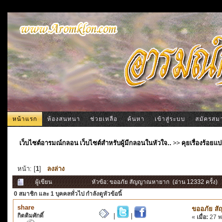
หน้าแรก
ห้องสนทนา
ช่วยเหลือ
ค้นหา
เข้าสู่ระบบ
สมัครสม
เว็บไซต์อารมณ์กลอน เว็บไซต์สำหรับผู้มีกลอนในหัวใจ..
>>
คุยเรื่องร้อ
หน้า: [
1
]
ลงล่าง
ผู้เขียน
หัวข้อ: ขออภัย สัญญาณหายาก (อ่าน 12332 ครั้ง)
0 สมาชิก
และ 1 บุคคลทั่วไป กำลังดูหัวข้อนี้
share
ขออภัย ส
กิตติมศักดิ์
|
|
«
เมื่อ:
27 พ