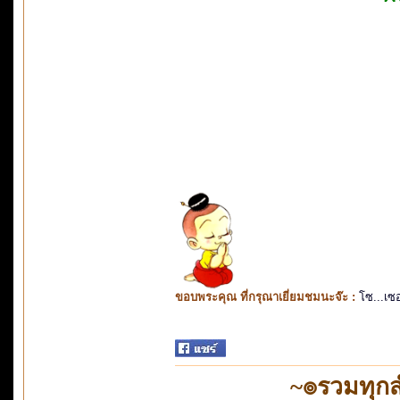
ขอบพระคุณ ที่กรุณาเยี่ยมชมนะจ๊ะ :
โซ...เซ
~๏รวมทุก