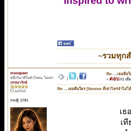
Inspired to wr
~รวมทุกส
masapaer
Re: …เธอคือใคร
หนึ่งวินาทีในหัวใจคน..ไม่เท่า
ตอบ
|
|
«
#1 เมื่อ
บรรณารักษ์
Re: …เธอคือใคร (Version ที่เท่าไหร่จำไม่ได
ออฟไลน์
กระทู้: 1781
เธอ
เที