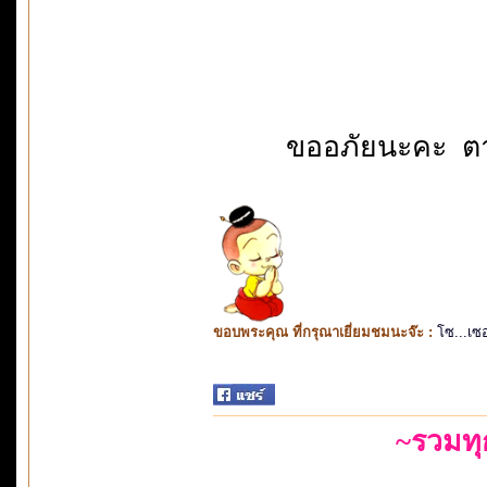
ขออภัยนะคะ ตาล
ขอบพระคุณ ที่กรุณาเยี่ยมชมนะจ๊ะ :
โซ...เซ
~รวมท