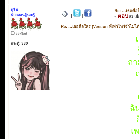
ยูริน
Re: …เธอคือใค
นักกลอนผู้รอบรู้
ตอบ
|
|
«
#3 เมื่
Re: …เธอคือใคร (Version ที่เท่าไหร่จำไม่ได
ออฟไลน์
เ
กระทู้: 330
ถา
ถ
ฉั
เพ