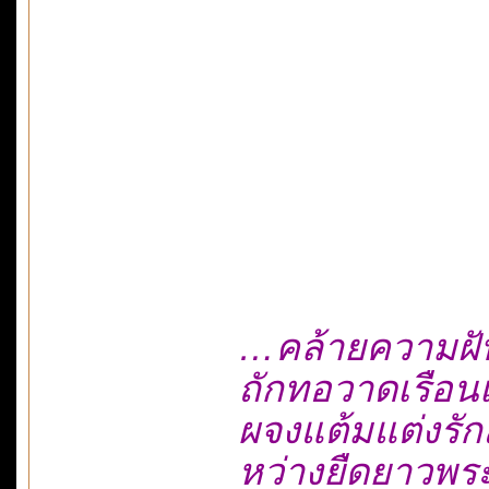
…คล้ายความฝั
ถักทอวาดเรือนเ
ผจงแต้มแต่งรั
หว่างยืดยาวพ