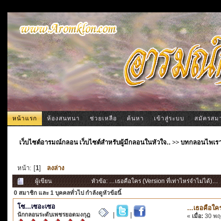
หน้าแรก
ห้องสนทนา
ช่วยเหลือ
ค้นหา
เข้าสู่ระบบ
สมัครสม
เว็บไซต์อารมณ์กลอน เว็บไซต์สำหรับผู้มีกลอนในหัวใจ..
>>
บทกลอนไพเร
หน้า: [
1
]
ลงล่าง
ผู้เขียน
หัวข้อ: …เธอคือใคร (Version ที่เท่าไหร่จำไม่ได้)… 
0 สมาชิก
และ 1 บุคคลทั่วไป กำลังดูหัวข้อนี้
โซ...เซอะเซอ
…เธอคือใคร 
นักกลอนระดับเพชรยอดมงกุฎ
|
|
«
เมื่อ:
30 พฤศ