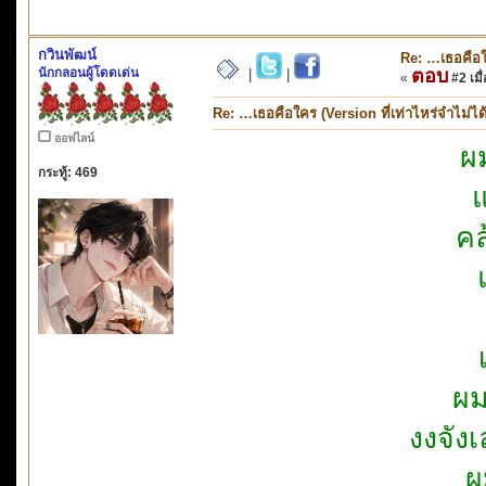
กวินพัฒน์
Re: …เธอคือใค
นักกลอนผู้โดดเด่น
ตอบ
|
|
«
#2 เมื่
Re: …เธอคือใคร (Version ที่เท่าไหร่จำไม่ได
ออฟไลน์
ผม
กระทู้: 469
คล
ผม
งงจัง
ผ