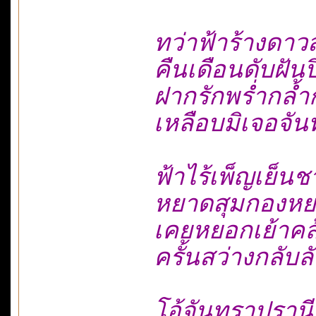
ทว่าฟ้าร้างดาว
คืนเดือนดับฝันป
ฝากรักพร่ำกล้ำ
เหลือบมิเจอจั
ฟ้าไร้เพ็ญเย็น
หยาดสุมกองหย
เคยหยอกเย้าคล
ครั้นสว่างกลั
โอ้จันทราปรานีพี