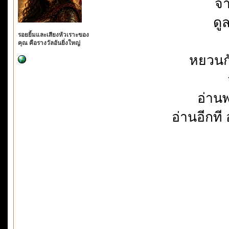
จำ
ดู
รอยยิ้มและเสียงหัวเราะของ
คุณ คือรางวัลอันยิ่งใหญ่
หยวนกั
อ่าน
อ่านอีกที 