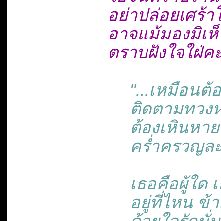
อย่าปล่อยเศร้า
อาจแม้มองมิเห
ตราบฝังใจใฝ่คะ
"...เหมือนต้อง
ติดตามทวงหว
ต้องเหินหายห
คร่ำครวญละเมอ
เธอคือผู้ใด 
อยู่ที่ไหน ข้
ด้วยใจรักมั่น