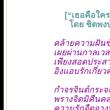
[“เธอคือใคร”:ข
โดย ชิตพงษ์ 
คล้ายความฝันข้
เผยผ่านกาลเวลา
เพียงสอดประสาน
อิงแอบรักเกี่ยว
กำจรจินต์กระจะ
พรางจิตมิคืนคลา
ความรักจืดจางหาย.