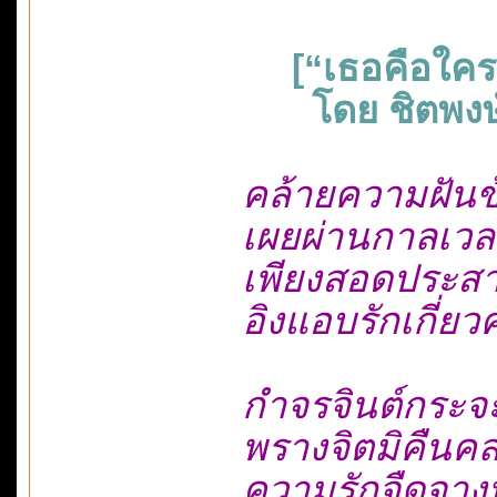
[“เธอคือใคร”:ข
โดย ชิตพงษ์ 
คล้ายความฝันข้
เผยผ่านกาลเวลา
เพียงสอดประสาน
อิงแอบรักเกี่ยว
กำจรจินต์กระจะ
พรางจิตมิคืนคลา
ความรักจืดจางหาย.