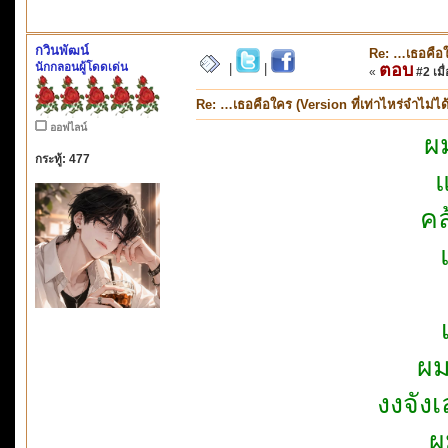
กวินพัฒน์
Re: …เธอคือใค
นักกลอนผู้โดดเด่น
ตอบ
|
|
«
#2 เมื่
Re: …เธอคือใคร (Version ที่เท่าไหร่จำไม่ได
ออฟไลน์
ผม
กระทู้: 477
คล
ผม
งงจัง
ผ