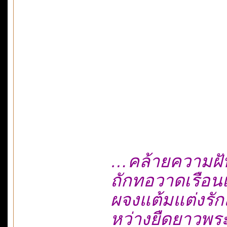
…คล้ายความฝั
ถักทอวาดเรือนเ
ผจงแต้มแต่งรั
หว่างยืดยาวพ