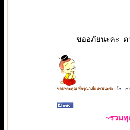
ขออภัยนะคะ ตาล
ขอบพระคุณ ที่กรุณาเยี่ยมชมนะจ๊ะ :
โซ...เซ
~รวมท