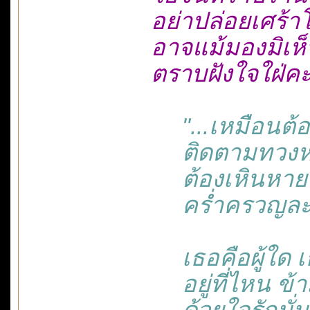
อย่าปล่อยเศร้า
อาจแม้มองมิเห
ตราบฝังใจใฝ่คะ
"...เหมือนต้อง
ติดตามทวงหว
ต้องเหินหายห
คร่ำครวญละเมอ
เธอคือผู้ใด 
อยู่ที่ไหน ข้
ด้วยใจรักมั่น