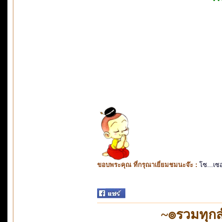
ขอบพระคุณ ที่กรุณาเยี่ยมชมนะจ๊ะ :
โซ...เซ
~๏รวมทุก