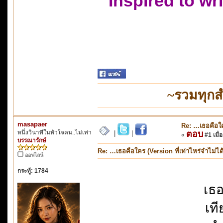
Inspired to wr
~รวมทุกส
masapaer
Re: …เธอคือใคร
หนึ่งวินาทีในหัวใจคน..ไม่เท่า
ตอบ
|
|
«
#1 เมื่อ
บรรณารักษ์
Re: …เธอคือใคร (Version ที่เท่าไหร่จำไม่ได
ออฟไลน์
กระทู้: 1784
เธอ
เที