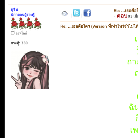
ยูริน
Re: …เธอคือใค
นักกลอนผู้รอบรู้
ตอบ
|
|
«
#3 เมื่
Re: …เธอคือใคร (Version ที่เท่าไหร่จำไม่ได
ออฟไลน์
เ
กระทู้: 330
ถา
ถ
ฉั
เพ