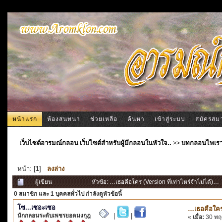
หน้าแรก
ห้องสนทนา
ช่วยเหลือ
ค้นหา
เข้าสู่ระบบ
สมัครสม
เว็บไซต์อารมณ์กลอน เว็บไซต์สำหรับผู้มีกลอนในหัวใจ..
>>
บทกลอนไพเร
หน้า: [
1
]
ลงล่าง
ผู้เขียน
หัวข้อ: …เธอคือใคร (Version ที่เท่าไหร่จำไม่ได้)… 
0 สมาชิก
และ 1 บุคคลทั่วไป กำลังดูหัวข้อนี้
โซ...เซอะเซอ
…เธอคือใคร 
นักกลอนระดับเพชรยอดมงกุฎ
|
|
«
เมื่อ:
30 พฤศ