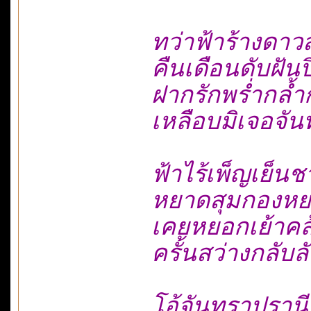
ทว่าฟ้าร้างดาว
คืนเดือนดับฝันป
ฝากรักพร่ำกล้ำ
เหลือบมิเจอจั
ฟ้าไร้เพ็ญเย็น
หยาดสุมกองหย
เคยหยอกเย้าคล
ครั้นสว่างกลั
โอ้จันทราปรานีพี