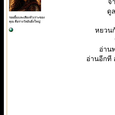
จำ
ดู
รอยยิ้มและเสียงหัวเราะของ
คุณ คือรางวัลอันยิ่งใหญ่
หยวนกั
อ่าน
อ่านอีกที 