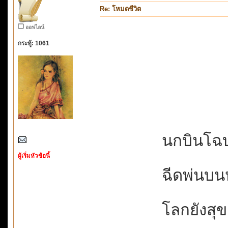
Re: โหมดชีวิต
ออฟไลน์
กระทู้: 1061
นกบินโฉบเ
ผู้เริ่มหัวข้อนี้
ฉีดพ่นบนห
โลกยังสุขอ