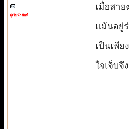
เมื่อสายต
ผู้เริ่มหัวข้อนี้
แม้นอยู่ร
เป็นเพีย
ใจเจ็บจึง