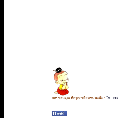
ขอบพระคุณ ที่กรุณาเยี่ยมชมนะจ๊ะ :
โซ...เซ