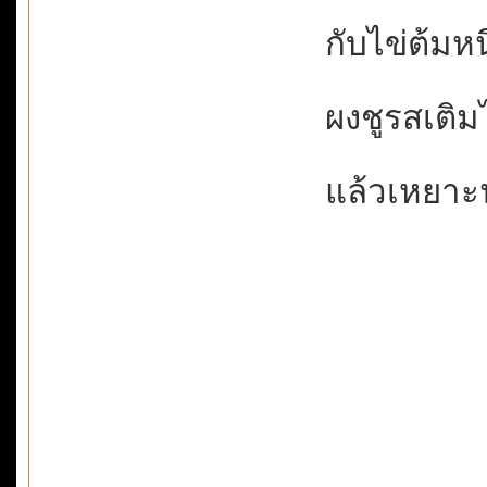
กับไข่ต้มหนึ
ผงชูรสเติมไ
แล้วเหยาะน