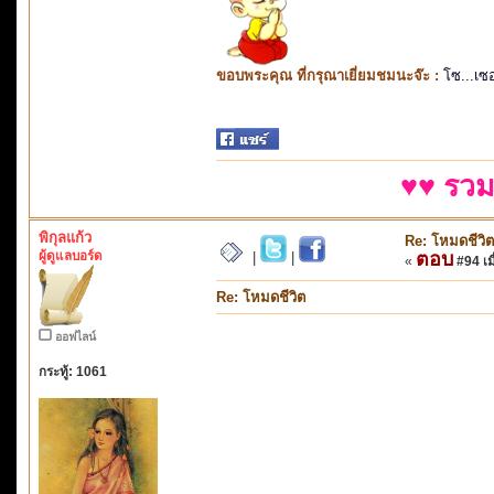
ขอบพระคุณ ที่กรุณาเยี่ยมชมนะจ๊ะ :
โซ...เซ
♥♥ รวม
พิกุลแก้ว
Re: โหมดชีวิต
ผู้ดูแลบอร์ด
ตอบ
|
|
«
#94 เมื
Re: โหมดชีวิต
ออฟไลน์
กระทู้: 1061