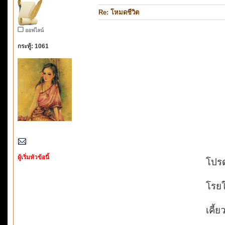
Re: โหมดชีวิต
ออฟไลน์
กระทู้: 1061
ผู้เริ่มหัวข้อนี้
โปรดช
โรยใส
เคี้