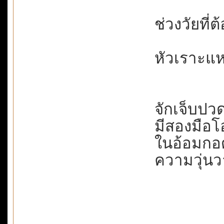
ช่วงวัยที่
หัวเราะแหก
จักเจ็บปวด
มีสองมือ
ในอ้อมกอ
ความวุ่นวา