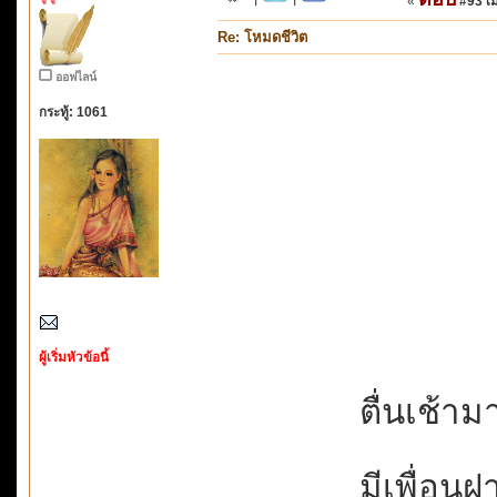
«
#93 เมื
Re: โหมดชีวิต
ออฟไลน์
กระทู้: 1061
ผู้เริ่มหัวข้อนี้
ตื่นเช้าม
มีเพื่อนฝา