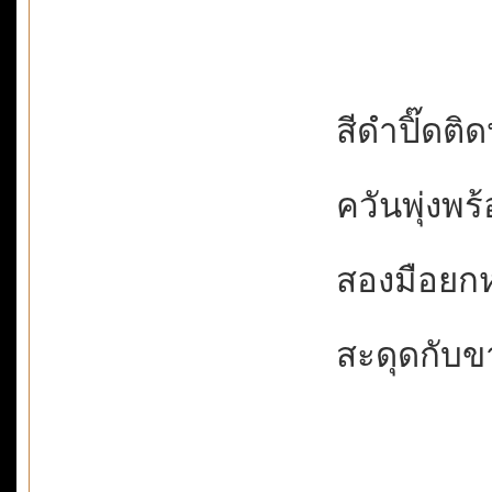
สีดำปิ๊ดติด
ควันพุ่งพร
สองมือยกหม
สะดุดกับขา