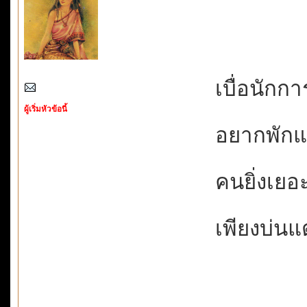
เบื่อนักการ
ผู้เริ่มหัวข้อนี้
อยากพักแต่
คนยิ่งเยอะ
เพียงบ่นแต