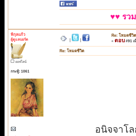
♥♥ รวม
พิกุลแก้ว
Re: โหมดชีวิต
ผู้ดูแลบอร์ด
ตอบ
|
|
«
#91 เมื
Re: โหมดชีวิต
ออฟไลน์
กระทู้: 1061
อนิจจาโลกนี