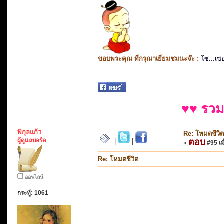
ขอบพระคุณ ที่กรุณาเยี่ยมชมนะจ๊ะ :
โซ...เซ
♥♥ รวม
พิกุลแก้ว
Re: โหมดชีวิต
ผู้ดูแลบอร์ด
ตอบ
|
|
«
#95 เมื
Re: โหมดชีวิต
ออฟไลน์
กระทู้: 1061