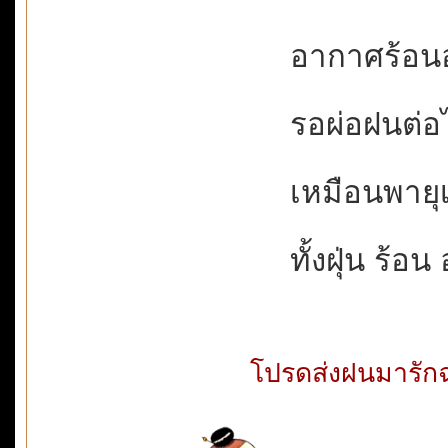
อากาศร้อนอบ
รอผ่อฝนต่อไป
เหมือนพายุเ
ทั้งฝุ่น ร้อ
โปรดส่งฝนมารักฉา