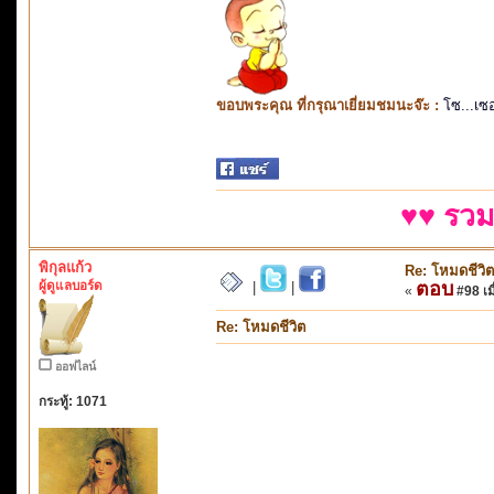
ขอบพระคุณ ที่กรุณาเยี่ยมชมนะจ๊ะ :
โซ...เซ
♥♥ รวม
พิกุลแก้ว
Re: โหมดชีวิต
ผู้ดูแลบอร์ด
ตอบ
|
|
«
#98 เมื
Re: โหมดชีวิต
ออฟไลน์
กระทู้: 1071