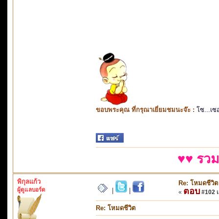
ขอบพระคุณ ที่กรุณาเยี่ยมชมนะจ๊ะ :
โซ...เซ
♥♥ รวม
พิกุลแก้ว
Re: โหมดชีวิต
ผู้ดูแลบอร์ด
ตอบ
|
|
«
#102 เม
Re: โหมดชีวิต