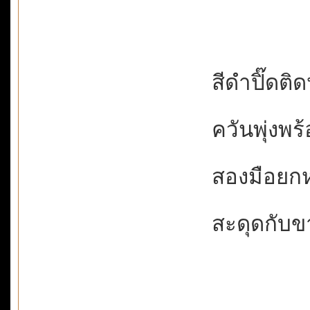
สีดำปิ๊ดติด
ควันพุ่งพร
สองมือยกหม
สะดุดกับขา