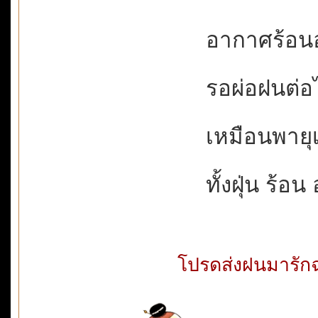
อากาศร้อนอบ
รอผ่อฝนต่อไป
เหมือนพายุเ
ทั้งฝุ่น ร้อ
โปรดส่งฝนมารักฉา