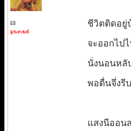
ชีวิตติดอยู่บ
ผู้เริ่มหัวข้อนี้
จะออกไปไหนก
นั่งนอนหลับจ
พอตื่นจึ่งรีบ
แสงนีออนสว