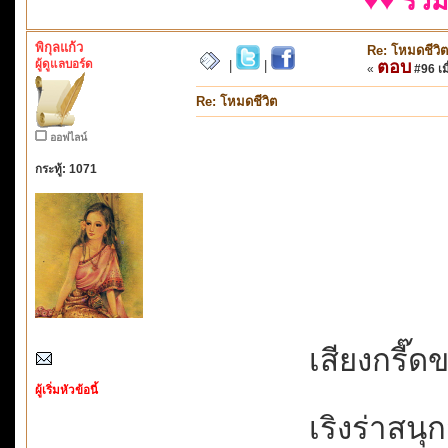
♥♥ รวม
พิกุลแก้ว
Re: โหมดชีวิต
ผู้ดูแลบอร์ด
ตอบ
|
|
«
#96 เมื
Re: โหมดชีวิต
ออฟไลน์
กระทู้: 1071
เสียงกรี๊ด
ผู้เริ่มหัวข้อนี้
เริงร่าสนุ