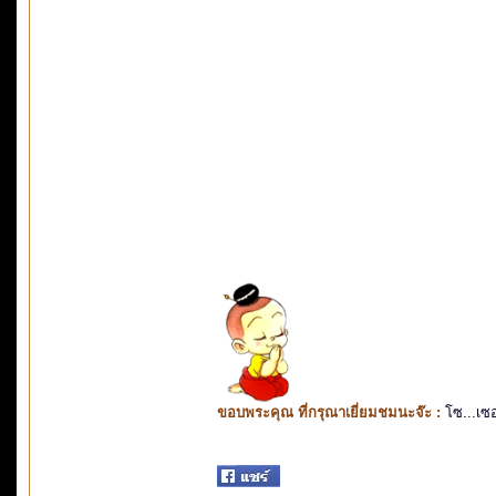
ขอบพระคุณ ที่กรุณาเยี่ยมชมนะจ๊ะ :
โซ...เซ