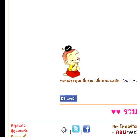
ขอบพระคุณ ที่กรุณาเยี่ยมชมนะจ๊ะ :
โซ...เซ
♥♥ รวม
พิกุลแก้ว
Re: โหมดชีวิต
ผู้ดูแลบอร์ด
ตอบ
|
|
«
#99 เมื