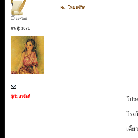
Re: โหมดชีวิต
ออฟไลน์
กระทู้: 1071
ผู้เริ่มหัวข้อนี้
โปรดช
โรยใส
เคี้