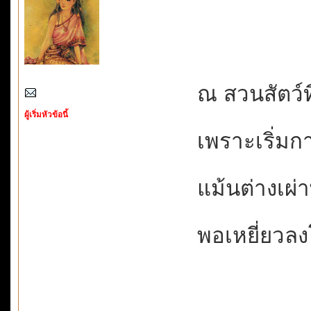
ณ สวนสัตว์ที่
ผู้เริ่มหัวข้อนี้
เพราะเริ่มกา
แม้นต่างเผ่าพ
พอเหยี่ยวลงโ