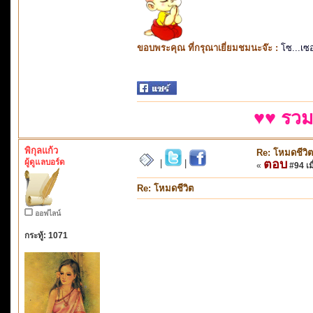
ขอบพระคุณ ที่กรุณาเยี่ยมชมนะจ๊ะ :
โซ...เซ
♥♥ รวม
พิกุลแก้ว
Re: โหมดชีวิต
ผู้ดูแลบอร์ด
ตอบ
|
|
«
#94 เมื
Re: โหมดชีวิต
ออฟไลน์
กระทู้: 1071