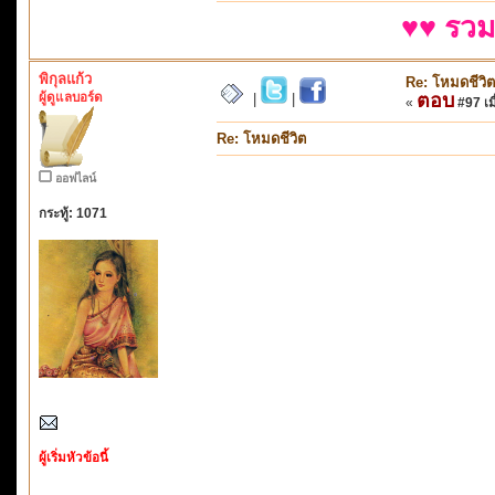
♥♥ รวม
พิกุลแก้ว
Re: โหมดชีวิต
ผู้ดูแลบอร์ด
ตอบ
|
|
«
#97 เมื
Re: โหมดชีวิต
ออฟไลน์
กระทู้: 1071
ผู้เริ่มหัวข้อนี้