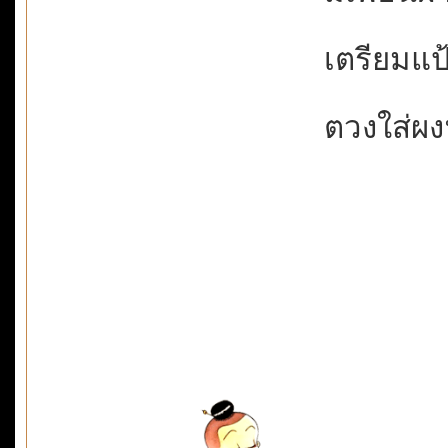
เตรียมแป
ตวงใส่ผงฟู