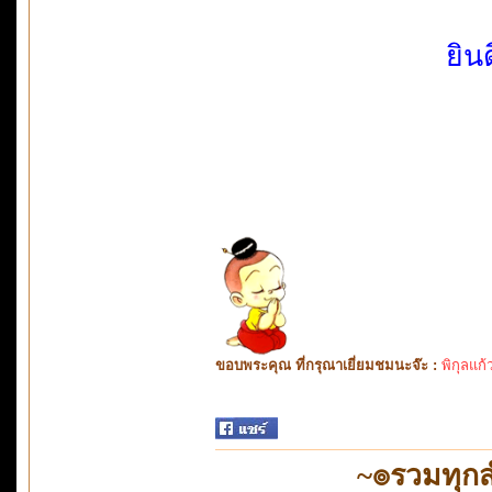
ยิน
ขอบพระคุณ ที่กรุณาเยี่ยมชมนะจ๊ะ :
พิกุลแก้
~๏รวมทุก