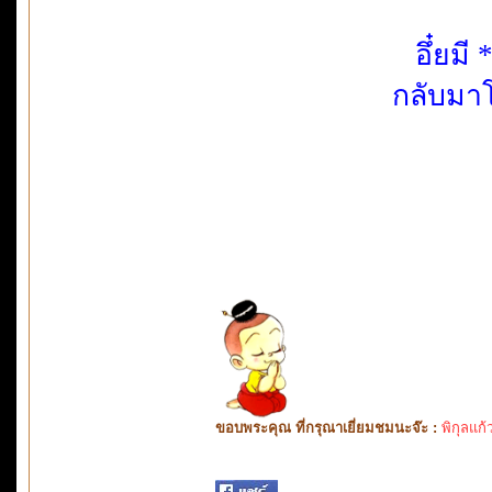
อึ๋ยมี
กลับมาโ
ขอบพระคุณ ที่กรุณาเยี่ยมชมนะจ๊ะ :
พิกุลแก้