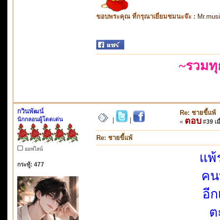
ขอบพระคุณ ที่กรุณาเยี่ยมชมนะจ๊ะ :
Mr.mus
~รวมท
กวินพัฒน์
Re: ชายขี้แพ้
นักกลอนผู้โดดเด่น
ตอบ
|
|
«
#39 เมื
Re: ชายขี้แพ้
ออฟไลน์
แพ้
กระทู้: 477
คน
อีก
ต