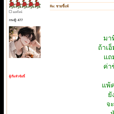
Re: ชายขี้แพ้
ออฟไลน์
กระทู้: 477
มา
ถ้าเ
แถม
ค่า
ผู้เริ่มหัวข้อนี้
แพ้
ยั
จะ
ห