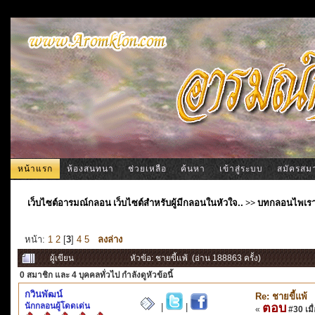
หน้าแรก
ห้องสนทนา
ช่วยเหลือ
ค้นหา
เข้าสู่ระบบ
สมัครสม
เว็บไซต์อารมณ์กลอน เว็บไซต์สำหรับผู้มีกลอนในหัวใจ..
>>
บทกลอนไพเร
หน้า:
1
2
[
3
]
4
5
ลงล่าง
ผู้เขียน
หัวข้อ: ชายขี้แพ้ (อ่าน 188863 ครั้ง)
0 สมาชิก
และ 4 บุคคลทั่วไป กำลังดูหัวข้อนี้
กวินพัฒน์
Re: ชายขี้แพ้
นักกลอนผู้โดดเด่น
ตอบ
|
|
«
#30 เมื่