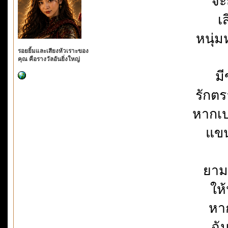
จะ
เ
หนุ่
รอยยิ้มและเสียงหัวเราะของ
คุณ คือรางวัลอันยิ่งใหญ่
มี
รักตร
หากเป
แขน
ยาม
ให
หา
ฉั