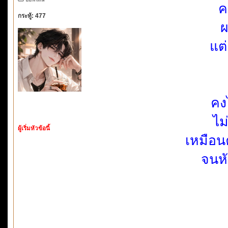
ค
กระทู้: 477
ผ
แต
คง
ไม
ผู้เริ่มหัวข้อนี้
เหมือน
จนหั