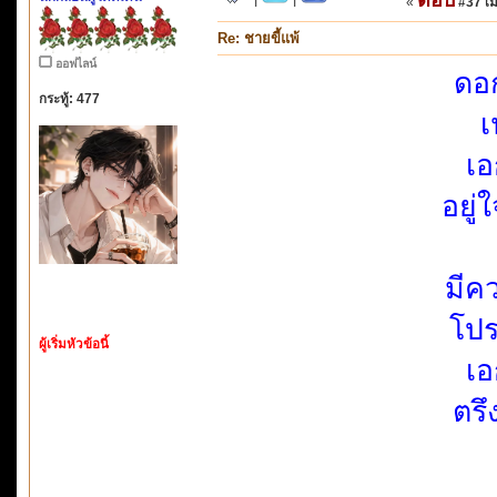
«
#37 เมื
Re: ชายขี้แพ้
ออฟไลน์
ดอก
กระทู้: 477
เ
เอ
อยู
มีค
โปร
ผู้เริ่มหัวข้อนี้
เอ
ตรึ