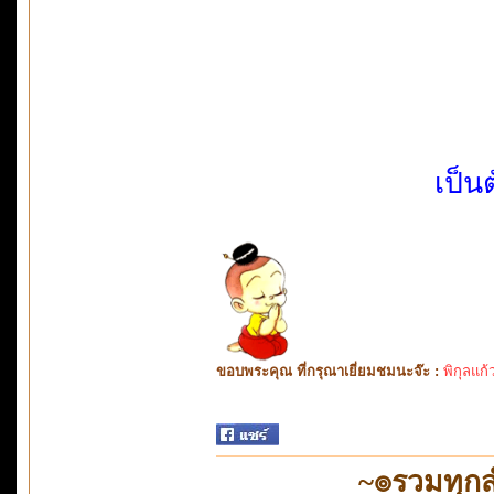
เป็น
ขอบพระคุณ ที่กรุณาเยี่ยมชมนะจ๊ะ :
พิกุลแก้
~๏รวมทุก