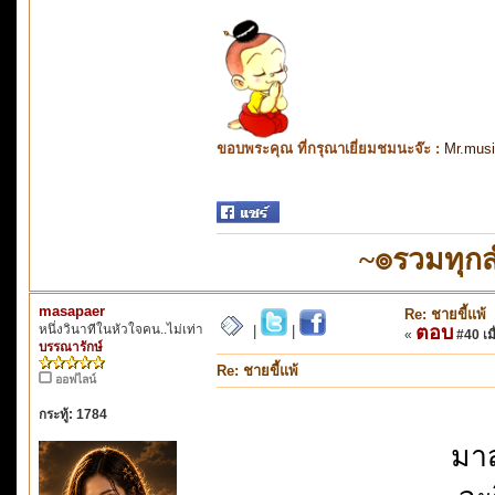
ขอบพระคุณ ที่กรุณาเยี่ยมชมนะจ๊ะ :
Mr.mus
~๏รวมทุก
masapaer
Re: ชายขี้แพ้
หนึ่งวินาทีในหัวใจคน..ไม่เท่า
ตอบ
|
|
«
#40 เมื
บรรณารักษ์
Re: ชายขี้แพ้
ออฟไลน์
กระทู้: 1784
มา