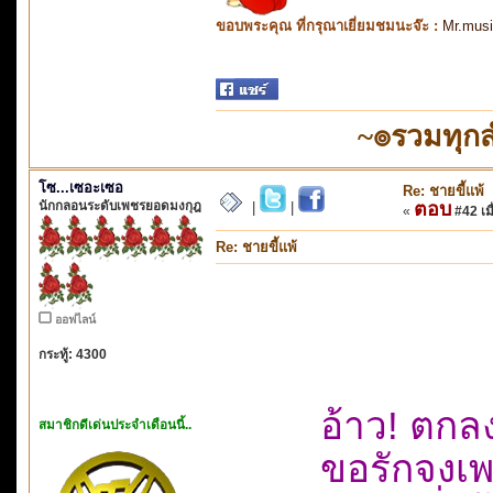
ขอบพระคุณ ที่กรุณาเยี่ยมชมนะจ๊ะ :
Mr.mus
~๏รวมทุก
โซ...เซอะเซอ
Re: ชายขี้แพ้
นักกลอนระดับเพชรยอดมงกุฎ
ตอบ
|
|
«
#42 เมื
Re: ชายขี้แพ้
ออฟไลน์
กระทู้: 4300
อ้าว! ตก
สมาชิกดีเด่นประจำเดือนนี้..
ขอรักจงเพ