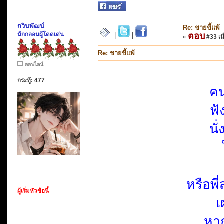
กวินพัฒน์
Re: ชายขี้แพ้
นักกลอนผู้โดดเด่น
ตอบ
|
|
«
#33 เมื
Re: ชายขี้แพ้
ออฟไลน์
กระทู้: 477
คน
ฟั
นั
หรือพี
ผู้เริ่มหัวข้อนี้
เ
หาก