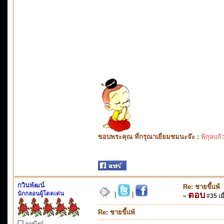
ขอบพระคุณ ที่กรุณาเยี่ยมชมนะจ๊ะ :
พิกุลแก้
กวินพัฒน์
Re: ชายขี้แพ้
นักกลอนผู้โดดเด่น
ตอบ
|
|
«
#35 เมื
Re: ชายขี้แพ้
ออฟไลน์