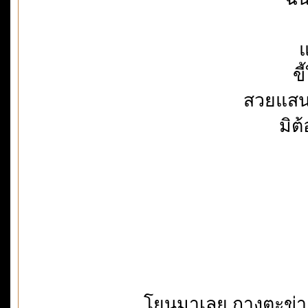
แ
ข
สวยแสนเ
มิต
โยนมาเลย กางตะข่าย