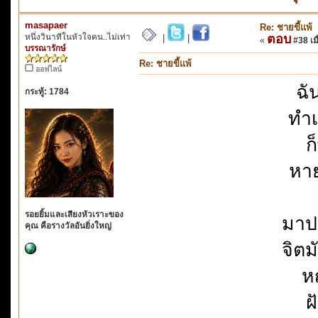
masapaer
Re: ชายขี้แพ้
หนึ่งวินาทีในหัวใจคน..ไม่เท่า
ตอบ
|
|
«
#38 เมื
บรรณารักษ์
Re: ชายขี้แพ้
ออฟไลน์
ฉั
กระทู้: 1784
ทำเ
ก
หาย
รอยยิ้มและเสียงหัวเราะของ
มาป
คุณ คือรางวัลอันยิ่งใหญ่
จิต
หญ
ฝ