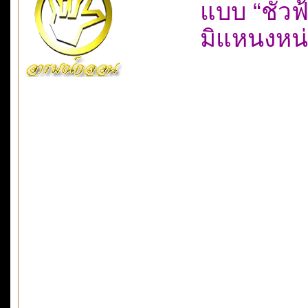
แบบ “ชั่ว
มิแหนงหน