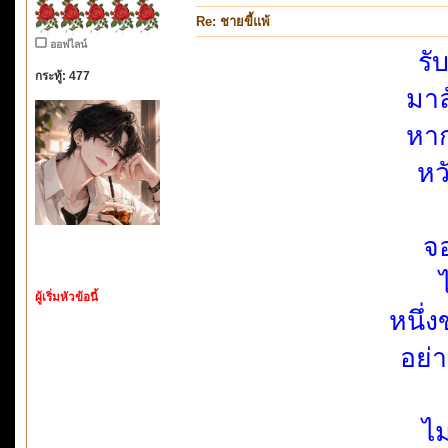
Re: ชายขี้แพ้
ออฟไลน์
รั
กระทู้: 477
มาล
หาก
หว
จอ
ผู้เริ่มหัวข้อนี้
หนึ่
อย่
ไ