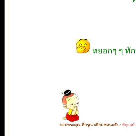
หยอกๆ ๆ ทักท
ขอบพระคุณ ที่กรุณาเยี่ยมชมนะจ๊ะ :
พิกุลแก้