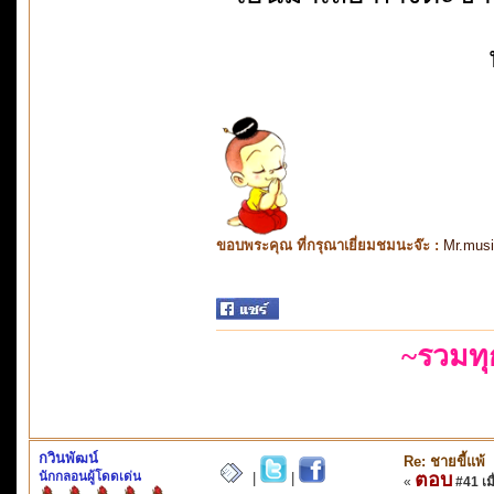
ขอบพระคุณ ที่กรุณาเยี่ยมชมนะจ๊ะ :
Mr.mus
~รวมท
กวินพัฒน์
Re: ชายขี้แพ้
นักกลอนผู้โดดเด่น
ตอบ
|
|
«
#41 เมื