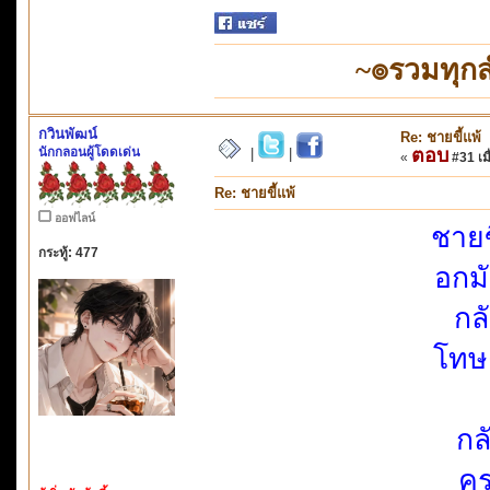
~๏รวมทุก
กวินพัฒน์
Re: ชายขี้แพ้
นักกลอนผู้โดดเด่น
ตอบ
|
|
«
#31 เมื
Re: ชายขี้แพ้
ออฟไลน์
ชายข
กระทู้: 477
อกม
กล
โทษ
กล
คร