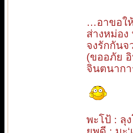
…อาขอให้ 
ส่างหม่อง
จงรักกันจ
(ขออภัย อ
จินตนากา
พะโป้ : ลุ
ยุพดี : มะ