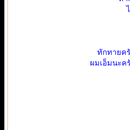
ไ
ทักทายครั
ผมเอ็มนะครั