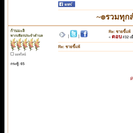
~๏รวมทุก
ก้านมะลิ
Re: ชายขี้แพ้
พากเพียรประจำตำบล
ตอบ
|
|
«
#32 เมื
Re: ชายขี้แพ้
ออฟไลน์
กระทู้: 65
ค