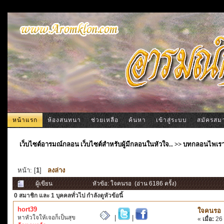
หน้าแรก
ห้องสนทนา
ช่วยเหลือ
ค้นหา
เข้าสู่ระบบ
สมัครสม
เว็บไซต์อารมณ์กลอน เว็บไซต์สำหรับผู้มีกลอนในหัวใจ..
>>
บทกลอนไพเร
หน้า: [
1
]
ลงล่าง
ผู้เขียน
หัวข้อ: ใจคนรอ (อ่าน 6186 ครั้ง)
0 สมาชิก
และ 1 บุคคลทั่วไป กำลังดูหัวข้อนี้
hort39
ใจคนรอ
หาหัวใจให้เจอก็เป็นสุข
|
|
«
เมื่อ:
26 