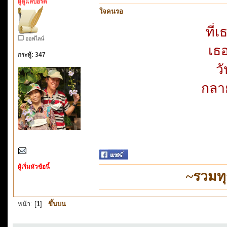
ผู้ดูแลบอร์ด
ใจคนรอ
ที่
ออฟไลน์
เธ
กระทู้: 347
ว
กลาย
ผู้เริ่มหัวข้อนี้
~รวมท
หน้า: [
1
]
ขึ้นบน