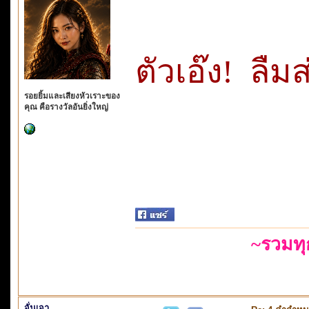
ตัวเอ๊ง! ลื
รอยยิ้มและเสียงหัวเราะของ
คุณ คือรางวัลอันยิ่งใหญ่
~รวมท
จั่นเจา