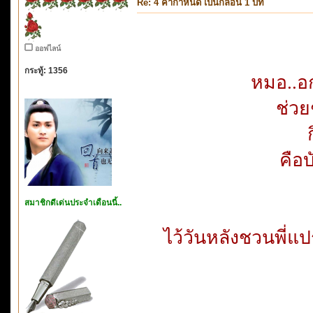
Re: 4 คำกำหนด เป็นกลอน 1 บท
ออฟไลน์
กระทู้: 1356
หมอ..อก
ช่วยช
คือ
สมาชิกดีเด่นประจำเดือนนี้..
ไว้วันหลังชวนพี่แปร