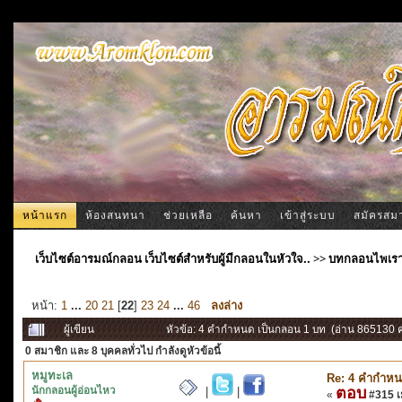
หน้าแรก
ห้องสนทนา
ช่วยเหลือ
ค้นหา
เข้าสู่ระบบ
สมัครสม
เว็บไซต์อารมณ์กลอน เว็บไซต์สำหรับผู้มีกลอนในหัวใจ..
>>
บทกลอนไพเร
หน้า:
1
...
20
21
[
22
]
23
24
...
46
ลงล่าง
ผู้เขียน
หัวข้อ: 4 คำกำหนด เป็นกลอน 1 บท (อ่าน 865130 คร
0 สมาชิก
และ 8 บุคคลทั่วไป กำลังดูหัวข้อนี้
หมูทะเล
Re: 4 คำกำหน
นักกลอนผู้อ่อนไหว
ตอบ
|
|
«
#315 เม