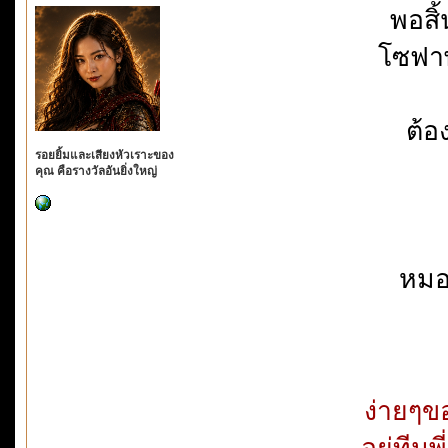
พอสิ
โซฟาพ
ต้อ
รอยยิ้มและเสียงหัวเราะของ
คุณ คือรางวัลอันยิ่งใหญ่
หมอ
ง่ายๆขอ
อยู่ทีมพ