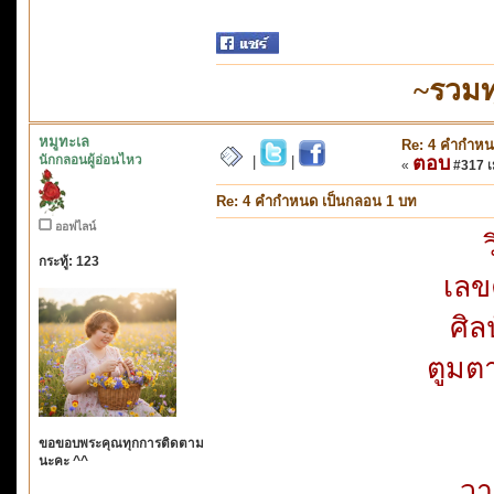
~รวมท
หมูทะเล
Re: 4 คำกำหน
นักกลอนผู้อ่อนไหว
ตอบ
|
|
«
#317 เม
Re: 4 คำกำหนด เป็นกลอน 1 บท
ออฟไลน์
กระทู้: 123
เลข
ศิล
ตูมต
ขอขอบพระคุณทุกการติดตาม
นะคะ ^^
วา