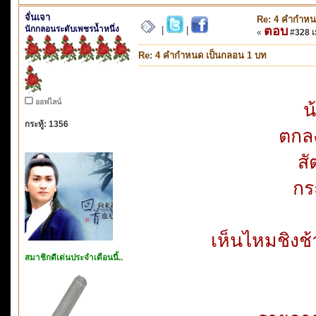
จั่นเจา
Re: 4 คำกำหน
นักกลอนระดับเพชรน้ำหนึ่ง
ตอบ
|
|
«
#328 เม
Re: 4 คำกำหนด เป็นกลอน 1 บท
ออฟไลน์
น
กระทู้: 1356
ตกล
สั
กร
เห็นไหมชิงช้
สมาชิกดีเด่นประจำเดือนนี้..