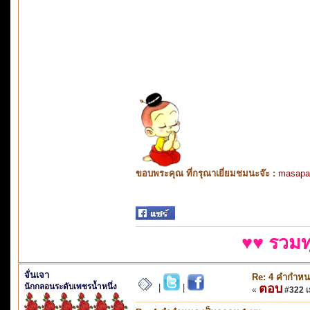
ขอบพระคุณ ที่กรุณาเยี่ยมชมนะจ๊ะ :
masapa
♥♥ รวมท
จั่นเจา
Re: 4 คำกำหน
นักกลอนระดับเพชรน้ำหนึ่ง
ตอบ
|
|
«
#322 เม