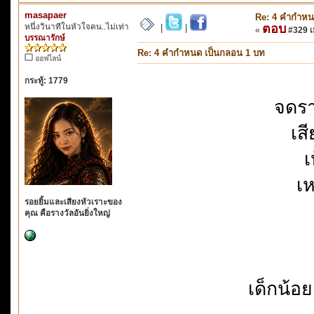
masapaer
Re: 4 คำกำหน
หนึ่งวินาทีในหัวใจคน..ไม่เท่า
ตอบ
|
|
«
#329 เม
บรรณารักษ์
Re: 4 คำกำหนด เป็นกลอน 1 บท
ออฟไลน์
กระทู้: 1779
จดรา
เสี
เ
เ
รอยยิ้มและเสียงหัวเราะของ
คุณ คือรางวัลอันยิ่งใหญ่
เด็กน้อ