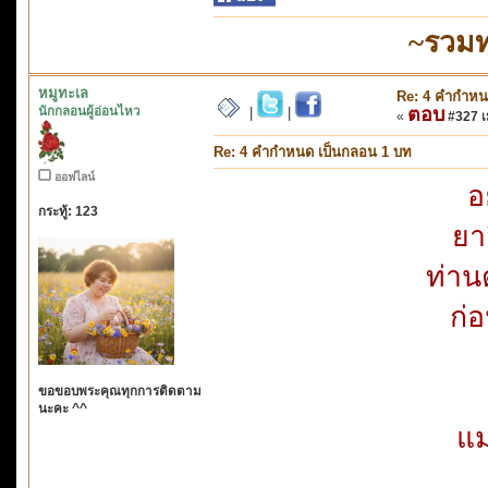
~รวมท
หมูทะเล
Re: 4 คำกำหน
นักกลอนผู้อ่อนไหว
ตอบ
|
|
«
#327 เม
Re: 4 คำกำหนด เป็นกลอน 1 บท
ออฟไลน์
อ
กระทู้: 123
ยา
ท่าน
ก่
ขอขอบพระคุณทุกการติดตาม
นะคะ ^^
แม