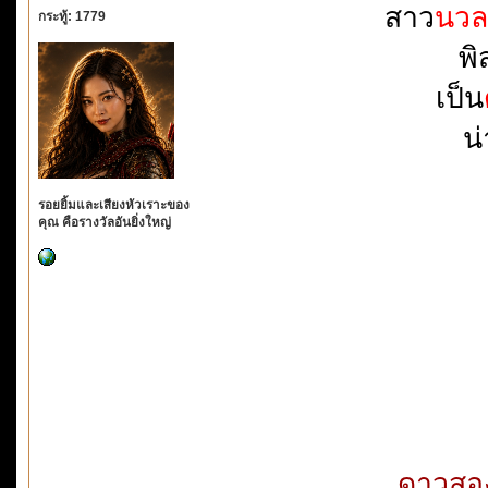
สาว
นวล
กระทู้: 1779
พิ
เป็น
น
รอยยิ้มและเสียงหัวเราะของ
คุณ คือรางวัลอันยิ่งใหญ่
ดาวสอ