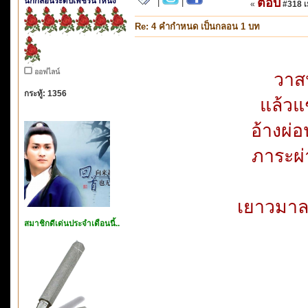
นักกลอนระดับเพชรน้ำหนึ่ง
ตอบ
|
|
«
#318 เม
Re: 4 คำกำหนด เป็นกลอน 1 บท
ออฟไลน์
วาสน
กระทู้: 1356
แล้วแ
อ้างผ่อ
ภาระผ่า
เยาวมาล
สมาชิกดีเด่นประจำเดือนนี้..