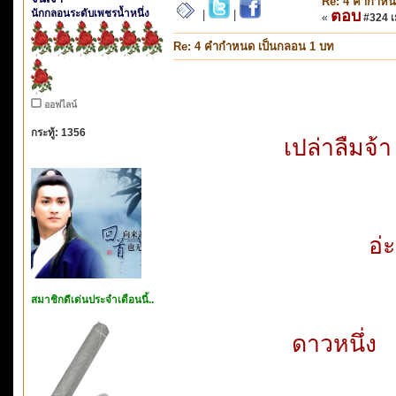
Re: 4 คำกำหน
นักกลอนระดับเพชรน้ำหนึ่ง
ตอบ
|
|
«
#324 เม
Re: 4 คำกำหนด เป็นกลอน 1 บท
ออฟไลน์
กระทู้: 1356
เปล่าลืมจ้
อ่
สมาชิกดีเด่นประจำเดือนนี้..
ดาวหนึ่