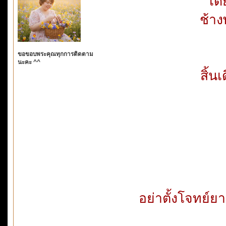
เด
ช้าง
ขอขอบพระคุณทุกการติดตาม
นะคะ ^^
สิ้น
อย่าตั้งโจทย์ย