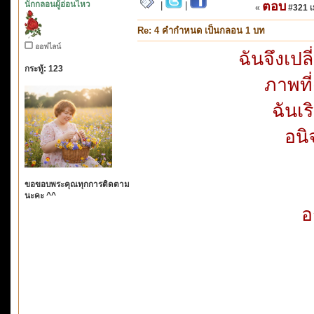
นักกลอนผู้อ่อนไหว
ตอบ
|
|
«
#321 เม
Re: 4 คำกำหนด เป็นกลอน 1 บท
ออฟไลน์
ฉันจึงเปล
กระทู้: 123
ภาพที
ฉันเร
อนิ
ขอขอบพระคุณทุกการติดตาม
นะคะ ^^
อ