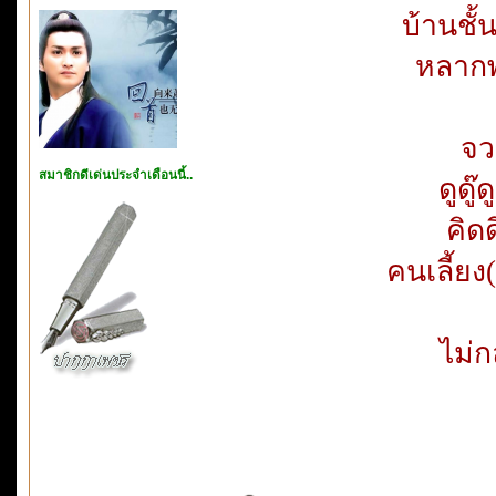
บ้านชั
หลากพั
จว
สมาชิกดีเด่นประจำเดือนนี้..
ดูดู
คิด
คนเลี้ยง
ไม่กล