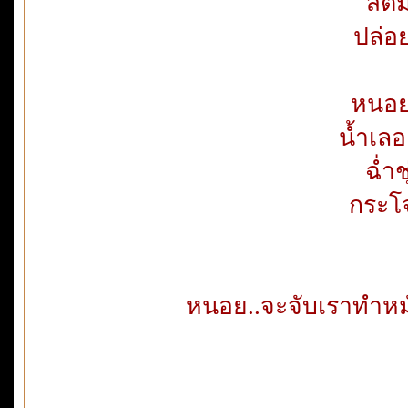
สติ
ปล่อย
หนอย
น้ำเลอ
ฉ่ำช
กระโจ
หนอย..จะจับเราทำหมั