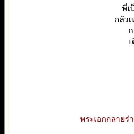
พี่
กลัวเ
ก
เ
พระเอกกลายร่า