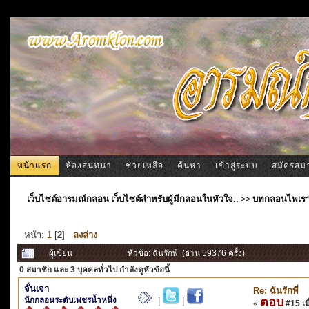
หน้าแรก
ห้องสนทนา
ช่วยเหลือ
ค้นหา
เข้าสู่ระบบ
สมัครสม
เว็บไซต์อารมณ์กลอน เว็บไซต์สำหรับผู้มีกลอนในหัวใจ..
>>
บทกลอนไพเร
หน้า:
1
[
2
]
ลงล่าง
ผู้เขียน
หัวข้อ: ฉันรักพี่ (อ่าน 59376 ครั้ง)
0 สมาชิก
และ 3 บุคคลทั่วไป กำลังดูหัวข้อนี้
จั่นเจา
Re: ฉันรักพี่
นักกลอนระดับเพชรน้ำหนึ่ง
ตอบ
|
|
«
#15 เมื