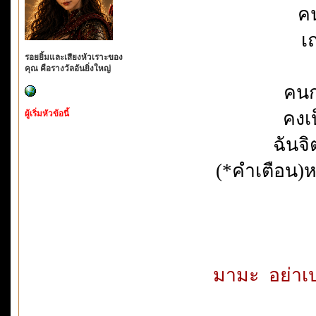
คน
เ
รอยยิ้มและเสียงหัวเราะของ
คุณ คือรางวัลอันยิ่งใหญ่
คนก
คงเ
ผู้เริ่มหัวข้อนี้
ฉันจ
(*คำเตือน)
มามะ อย่าเป