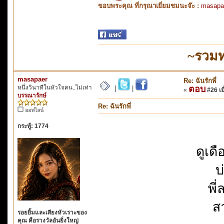
ขอบพระคุณ ที่กรุณาเยี่ยมชมนะจ๊ะ :
masapa
~รวมท
masapaer
Re: ฉันรักพี่
หนึ่งวินาทีในหัวใจคน..ไม่เท่า
ตอบ
|
|
«
#26 เมื
บรรณารักษ์
Re: ฉันรักพี่
ออฟไลน์
กระทู้: 1774
ดูเด
บ
พี
สา
รอยยิ้มและเสียงหัวเราะของ
คุณ คือรางวัลอันยิ่งใหญ่