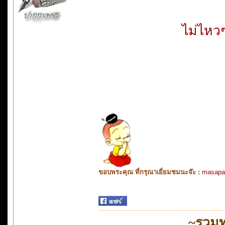
ไม่ไหวๆ
ขอบพระคุณ ที่กรุณาเยี่ยมชมนะจ๊ะ :
masapa
~รวมท