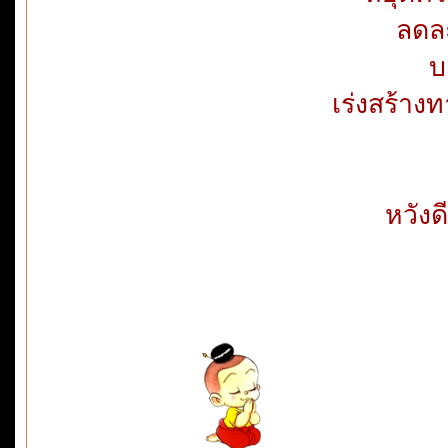
ลดละ
บ
เร่งสร้างท
หวังดี