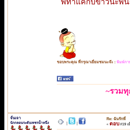
พี่ทำแค่กับข้าวนะพี่
ขอบพระคุณ ที่กรุณาเยี่ยมชมนะจ๊ะ :
พิมพ์กา
~รวมท
จั่นเจา
Re: ฉันรักพี่
นักกลอนระดับเพชรน้ำหนึ่ง
ตอบ
|
|
«
#19 เมื