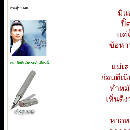
กระทู้: 1348
มิแ
ปิ๊
แค่จ
ข้อหาป
สมาชิกดีเด่นประจำเดือนนี้..
แม่เล
ก่อนตีเ
ทำหมั
เห็นดีง
หากห