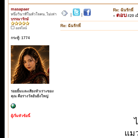
masapaer
Re: ฉันรักพี่
หนึ่งวินาทีในหัวใจคน..ไม่เท่า
ตอบ
|
|
«
#20 เมื
บรรณารักษ์
Re: ฉันรักพี่
ออฟไลน์
กระทู้: 1774
รอยยิ้มและเสียงหัวเราะของ
คุณ คือรางวัลอันยิ่งใหญ่
ผู้เริ่มหัวข้อนี้
ไ
แมว