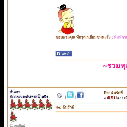
ขอบพระคุณ ที่กรุณาเยี่ยมชมนะจ๊ะ :
พิมพ์กา
~รวมท
จั่นเจา
Re: ฉันรักพี่
นักกลอนระดับเพชรน้ำหนึ่ง
ตอบ
|
|
«
#23 เมื
Re: ฉันรักพี่
ออฟไลน์