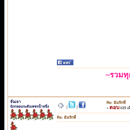
~รวมท
จั่นเจา
Re: ฉันรักพี่
นักกลอนระดับเพชรน้ำหนึ่ง
ตอบ
|
|
«
#25 เมื
Re: ฉันรักพี่