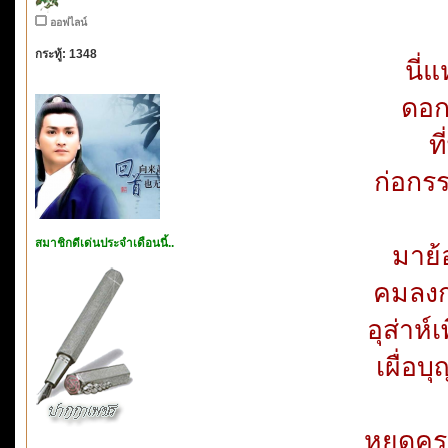
ออฟไลน์
กระทู้: 1348
นี่
ดอก
ท
ก่อกรร
สมาชิกดีเด่นประจำเดือนนี้..
มาย้
คมลงกร
อุส่าห
เผื่อบ
หยุดคร