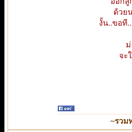
ออกลู
ด้วย
งั้น..ขอที
ม
จะใ
~รวมท