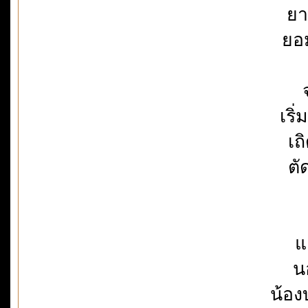
ยา
ยอ
เริ
เถ
ตั
แ
น
น้อง