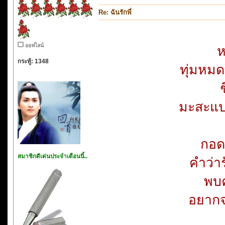
Re: ฉันรักพี่
ออฟไลน์
ห
กระทู้: 1348
ทุ่มหมด
มะสะแปร
กอด
สมาชิกดีเด่นประจำเดือนนี้..
คำว่าร
พบค
อยากจะ