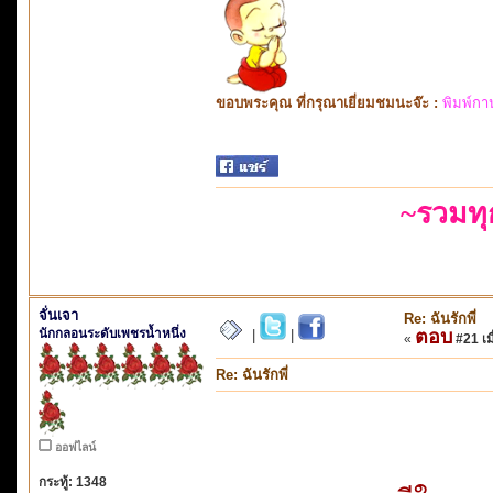
ขอบพระคุณ ที่กรุณาเยี่ยมชมนะจ๊ะ :
พิมพ์กา
~รวมท
จั่นเจา
Re: ฉันรักพี่
นักกลอนระดับเพชรน้ำหนึ่ง
ตอบ
|
|
«
#21 เมื
Re: ฉันรักพี่
ออฟไลน์
กระทู้: 1348