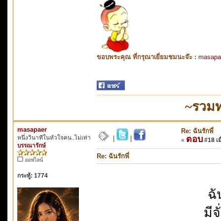
ขอบพระคุณ ที่กรุณาเยี่ยมชมนะจ๊ะ :
masapa
~รวมท
masapaer
Re: ฉันรักพี่
หนึ่งวินาทีในหัวใจคน..ไม่เท่า
ตอบ
|
|
«
#18 เมื
บรรณารักษ์
Re: ฉันรักพี่
ออฟไลน์
กระทู้: 1774
ฉั
มี