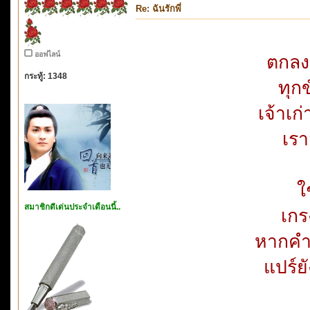
Re: ฉันรักพี่
ออฟไลน์
ตกลงแ
กระทู้: 1348
ทุก
เจ้าเ
เรา
ใ
สมาชิกดีเด่นประจำเดือนนี้..
เกร
หากคำต
แปร์ย