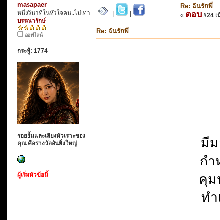
masapaer
Re: ฉันรักพี่
หนึ่งวินาทีในหัวใจคน..ไม่เท่า
ตอบ
|
|
«
#24 เมื
บรรณารักษ์
Re: ฉันรักพี่
ออฟไลน์
กระทู้: 1774
รอยยิ้มและเสียงหัวเราะของ
มีม
คุณ คือรางวัลอันยิ่งใหญ่
กำห
ผู้เริ่มหัวข้อนี้
คุม
ทำเ