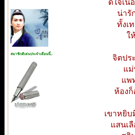
ดีใจเน
น่าร
ทั้งเ
ให
สมาชิกดีเด่นประจำเดือนนี้..
จิตปร
แม่
แพทย
ห้องก
เขาหยิบม
แสนเลื