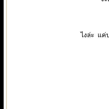
ไงล่ะ แค่ป