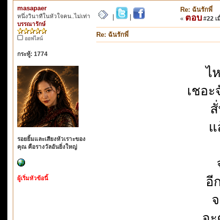
masapaer
Re: ฉันรักพี่
หนึ่งวินาทีในหัวใจคน..ไม่เท่า
ตอบ
|
|
«
#22 เมื
บรรณารักษ์
Re: ฉันรักพี่
ออฟไลน์
กระทู้: 1774
ไห
เชอะจ
ส
แ
รอยยิ้มและเสียงหัวเราะของ
คุณ คือรางวัลอันยิ่งใหญ่
อี
ผู้เริ่มหัวข้อนี้
จ
จะต