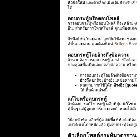
หัวข้อใหม่
และตัวเลือกเพิ่มเติมสำหรับเข
ได้
ตอบกระทู้หรือตอบโพลล์
การตอบกระทู้หรือตอบโพลล์ ก็จะคล้ายๆ
อื่น, สำหรับการโหวตโพลล์ คุณเพียงแค่คล
ถ้าฟังค์ชั่น 'ตอบด่วน' ถูกเปิดใช้งาน ช
ค์ชั่นตอบด่วน คุณต้องพิมพ์
Bulletin Bo
ตอบกระทู้โดยอ้างถึงข้อความ
ถ้าหากต้องการตอบกระทู้โดยอ้างถึงข้อคว
ของคุณเพิ่มเติมและกดส่งข้อความ หรือคล
การตอบกระทู้โดยอ้างถึงข้อความทั้
อ้างถึง
ปกติจะอ้างอิงแค่ข้อความโดย
คุณสามารถใช้โค้ด
อ้างอิง [quote
ให้เห็นด้านล่างนี้
แก้ไขหรือลบกระทู้
ถ้าต้องการแก้ไขกระทู้ คลิกที่ปุ่ม
แก้ไข
แล
ทู้นั้นๆ แต่ผู้ดูแลบอร์ดอาจจะกำหนดให้ม
วิธีลบหัวข้อ คลิกที่ปุ่ม
ลบทิ้ง
ที่หัวข้อที่
เองได้ แต่โดยหลักแล้ว ปุ่มลบกระทู้จะอยู่
ตัวเลือกโพสต์กระทู้มาตรฐาน