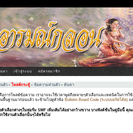
้นหา
เข้าสู่ระบบ
สมัครสมาชิก
วนตัว
•
โพสต์กระทู้
•
ข้อความส่วนตัว
•
ค้นหา
มคือการโพสต์ข้อความ เราอาจจะใช้เวลาพูดถึงหลายๆตัวเลือกและเทคนิคในการใช้งาน
้นพื้นฐานมาก่อนแล้ว จะข้ามไปดูหัวข้อ
Bulletin Board Code (ระบบบอร์ดโค้ด)
แ
ัวเลือกต่างๆในฟอรั่ม SMF เพิ่มเติมได้อย่างกว้างขวาง บางฟังค์ชั่นในคู่มือนี้ คุณอ
กใช้งานตัวเลือกนั้นๆได้หรือไม่