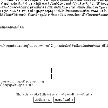
 ตัวอย่างเช่น พิมพ์คำว่า 'สวัสดี' และไฮไลท์ข้อความนั้นไว้ แล้วคลิกที่ปุ่ม 'B' ในช
โพสต์หรือแสดงตัวอย่าง (ส่วนนี้อาจจะใช้งานกับ Opera ได้ไม่ดีนัก เนื่องจาก Opera
่ม
I
(ตัวเอียง) ก็จะเห็นดังนี้ '[i][b]สวัสดี[/b][/i]' ซึ่งไม่ใช่แค่แสดงผลเป็น
สวัสดี
เมื่อโพ
้ดใหม่ที่ใช้งานเพิ่มขึ้นมาอีกชุดนึง เปรียบเสมือน 'กล่องใหม่' ที่ใส่โค้ดเดิมทั้งหม
ลือกคลิกปุ่มโค้ด
ว็บอยู่แล้ว แต่จะอยู่ในส่วนย่อขยายได้ (ลองคลิกลิงค์ตัวเลือกเพิ่มเติมด้านล่างนี้ได้
ี่อนุญาต: txt, jpg, gif, pdf, mpg, png
ไฟล์สูงสุดที่อนุญาต: 128 KB
Shortcuts: กด Alt+S เพื่อส่งข้อความ หรือ Alt+P แสดงตัวอย่าง