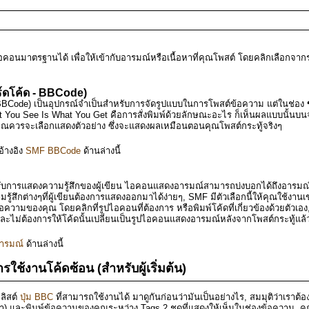
นมาตรฐานได้ เพื่อให้เข้ากับอารมณ์หรือเนื้อหาที่คุณโพสต์ โดยคลิกเลือกจากรา
์ดโค้ด - BBCode)
 BBCode) เป็นอุปกรณ์จำเป็นสำหรับการจัดรูปแบบในการโพสต์ข้อความ แต่ในช่อง
u See Is What You Get คือการสั่งพิมพ์ด้วยลักษณะอะไร ก็เห็นผลแบบนั้นบน
ุณควรจะเลือกแสดงตัวอย่าง ซึ่งจะแสดงผลเหมือนตอนคุณโพสต์กระทู้จริงๆ
อ้างอิง
SMF BBCode
ด้านล่างนี้
รับการแสดงความรู้สึกของผู้เขียน ไอคอนแสดงอารมณ์สามารถบ่งบอกได้ถึงอารมณ์หร
มรู้สึกต่างๆที่ผู้เขียนต้องการแสดงออกมาได้ง่ายๆ, SMF มีตัวเลือกนี้ให้คุณใช้งานเ
ามของคุณ โดยคลิกที่รูปไอคอนที่ต้องการ หรือพิมพ์โค้ดที่เกี่ยวข้องด้วยตัวเอง,
ง และไม่ต้องการให้โค้ดนั้นเปลี่ยนเป็นรูปไอคอนแสดงอารมณ์หลังจากโพสต์กระทู้แล้
ารมณ์
ด้านล่างนี้
ใช้งานโค้ดซ้อน (สำหรับผู้เริ่มต้น)
ลิสต์
ปุ่ม BBC
ที่สามารถใช้งานได้ มาดูกันก่อนว่ามันเป็นอย่างไร, สมมุติว่าเราต้
า) และพิมพ์ข้อความของคุณระหว่าง Tags 2 ชุดที่แสดงให้เห็นในช่องข้อความ, ค