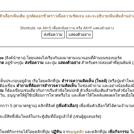
ตัวเลือกเพิ่มเติม ถูกตัดออกชั่วคราวเพื่อความชัดเจน และจะอธิบายเพิ่มเติมด้านล่า
Shortcuts: กด Alt+S เพื่อส่งข้อความ หรือ Alt+P แสดงตัวอย่าง
ee
(ลิงค์นำทาง) โดยแสดงไล่เรียงกันลงมาตามแนวนอนที่ด้านบนของบอร์ด
กด
อยู่ข้างๆปุ่ม
ส่งข้อความ
และปุ่ม
แสดงตัวอย่าง
สำหรับตรวจสอบคำที่คุณพิมพ์ (
็นประกอบอยู่ด้วย เริ่มโดยคลิกที่ปุ่ม
สำรวจความคิดเห็น (โพลล์)
(หรือปุ่มทำโพล
ต้องเขียน
คำถามที่ต้องการสำรวจความคิดเห็น
ในช่องคำถาม และอย่างน้อยต้องม
าม
ก็ต้องเขียนเช่นเดียวกับการเริ่มหัวข้อใหม่ปกติ ตัวเลือกเพิ่มเติมสำหรับหัว
้ x วัน, อนุญาตให้ผู้ใช้เปลี่ยนการโหวตหรือไม่ และตั้งค่าให้โพลล์แสดงผลโหวตเมื่อใด
ากกว่า 5 (ค่ามาตรฐาน) คลิกที่ลิงค์
(เพิ่มตัวเลือก)
เพื่อเพิ่มตัวเลือกให้ได้ตามจำนวนท
ทธิ์เพิ่มโพลล์ในกระทู้เดิมที่มีอยู่แล้วได้ (เช่นผู้ดูแลบอร์ด)
ถโพสต์กิจกรรมได้โดยคลิกที่ปุ่ม
ปฏิทิน
จาก
เมนูหลัก
และคลิกที่ปุ่ม
เพิ่มกิจกรรม
ใน