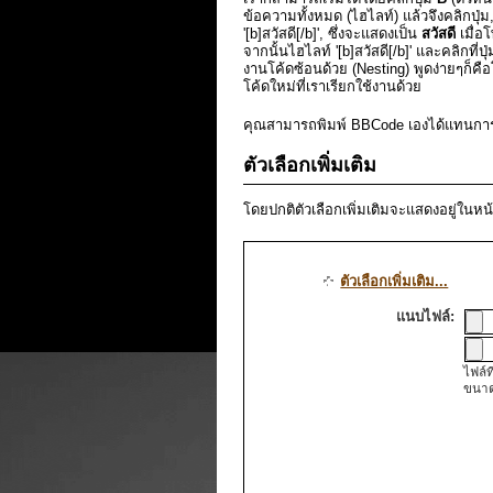
ข้อความทั้งหมด (ไฮไลท์) แล้วจึงคลิกปุ่ม,
'[b]สวัสดี[/b]', ซึ่งจะแสดงเป็น
สวัสดี
เมื่อ
จากนั้นไฮไลท์ '[b]สวัสดี[/b]' และคลิกที่ปุ
งานโค้ดซ้อนด้วย (Nesting) พูดง่ายๆก็คือโค
โค้ดใหม่ที่เราเรียกใช้งานด้วย
คุณสามารถพิมพ์ BBCode เองได้แทนการเ
ตัวเลือกเพิ่มเติม
โดยปกติตัวเลือกเพิ่มเติมจะแสดงอยู่ในหน้าเ
ตัวเลือกเพิ่มเติม...
แนบไฟล์:
ไฟล์ท
ขนาด