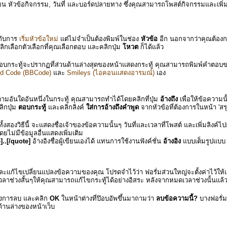
ียน หัวข้อกิจกรรม, วันที่ และบอร์ดปลายทาง ซึ่งคุณสามารถโพสต์กิจกรรมและเพิ่มล
กับการ
เริ่มหัวข้อใหม่
แต่ไม่จำเป็นต้องพิมพ์ในช่อง
หัวข้อ
อีก นอกจากว่าคุณต้องการเ
ิกเลือกตัวเลือกที่คุณเลือกตอบ และคลิกปุ่ม
โหวต
ก็ได้แล้ว
่องตอบกระทู้จะปรากฏที่ส่วนด้านล่างสุดของหน้าแสดงกระทู้ คุณสามารถพิมพ์คำตอบของ
ard Code (BBCode)
และ
Smileys (ไอคอนแสดงอารมณ์)
เอง
ามอันใดอันหนึ่งในกระทู้ คุณสามารถทำได้โดยคลิกที่ปุ่ม
อ้างถึง
เพื่อให้ข้อความ
ิกปุ่ม
ตอบกระทู้
และคลิกลิงค์
ใส่การอ้างถึงคำพูด
จากหัวข้อที่ต้องการในหน้า 'สรุ
งสองวิธีนี้ จะแสดงชื่อเจ้าของข้อความนั้นๆ วันที่และเวลาที่โพสต์ และเพิ่มลิงค์ไ
ไม่มีข้อมูลอื่นแสดงเพิ่มเติม
]..[/quote]
อ้างอิงชื่อผู้เขียนเองได้ แทนการใช้งานฟังค์ชั่น
อ้างอิง
แบบเต็มรูปแบบ 
ะแก้ไขเปลี่ยนแปลงข้อความของคุณ โปรดจำไว้ว่า ฟอรั่มส่วนใหญ่จะตั้งค่าไว้ให้
ีเวลาช่วงสั้นๆให้คุณสามารถแก้ไขกระทู้ได้อย่างอิสระ หลังจากหมดเวลาช่วงนั้นแล้
ต้องการลบ และคลิก
OK
ในหน้าต่างที่ป๊อบอัพขึ้นมาถามว่า
ลบข้อความนี้?
บางฟอรั่
ด้านล่างของหน้าเว็บ