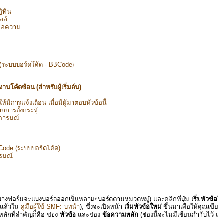
ิทิน
ลล์
ข้อความ
 (ระบบบอร์ดโค้ด - BBCode)
นโค้ดซ้อน (สำหรับผู้เริ่มต้น)
ให้มีการแจ้งเตือน เมื่อมีผู้มาตอบหัวข้อนี้
ากการตั้งกระทู้
งอารมณ์
Code (ระบบบอร์ดโค้ด)
รมณ์
บางฟอรั่มจะแบ่งบอร์ดออกเป็นหลายๆบอร์ดตามหมวดหมู่) และคลิกที่ปุ่ม
เริ่มหัวข้
าแล้วใน
คู่มือผู้ใช้ SMF: บทนำ
), ซึ่งจะเปิดหน้า
เริ่มหัวข้อใหม่
ขึ้นมาเพื่อให้คุณเข
หลักที่สำคัญก็คือ ช่อง
หัวข้อ
และช่อง
ข้อความหลัก
(ช่องนี้จะไม่มีเขียนกำกับไว้