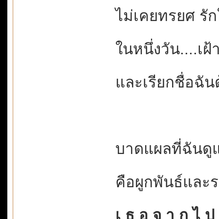
ไม่เคยทรยศ รั
ในหนึ่งวัน....เ
และเรียกชื่อฉัน
บาดแผลที่ฉันดู
คือผูกพันธ์และ
เ ธ อ จ า ก ไ ป ..