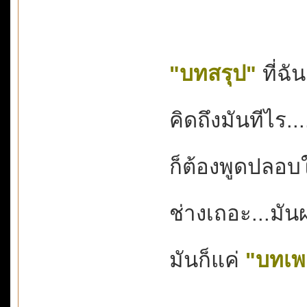
"บทสรุป"
ที่ฉั
คิดถึงมันทีไร...
ก็ต้องพูดปลอบใ
ช่างเถอะ...มัน
มันก็แค่
"บทเพ