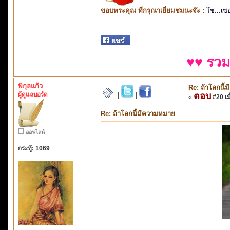
ขอบพระคุณ ที่กรุณาเยี่ยมชมนะจ๊ะ :
โซ...เซ
♥♥ รวม
พิกุลแก้ว
Re: ถ้าโลกนี
ผู้ดูแลบอร์ด
ตอบ
|
|
«
#20 เมื
Re: ถ้าโลกนี้มีความหมาย
ออฟไลน์
กระทู้: 1069