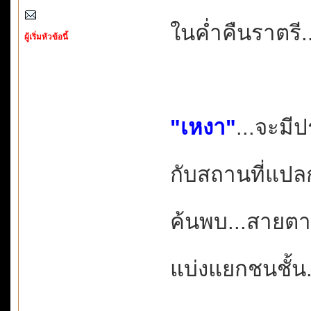
ในค่ำคืนราตรี.
ผู้เริ่มหัวข้อนี้
"เหงา"
...จะมี
กับสถานที่แปล
ค้นพบ...สายตาผ
แบ่งแยกชนชั้น.