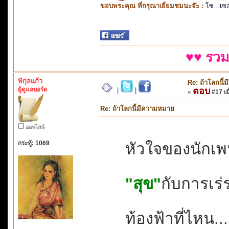
ขอบพระคุณ ที่กรุณาเยี่ยมชมนะจ๊ะ :
โซ...เซ
♥♥ รวม
พิกุลแก้ว
Re: ถ้าโลกนี
ผู้ดูแลบอร์ด
ตอบ
|
|
«
#17 เมื
Re: ถ้าโลกนี้มีความหมาย
ออฟไลน์
กระทู้: 1069
หัวใจของนักเ
"สุข"
กับการเร่
ท้องฟ้าที่ไหน..