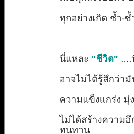
ทุกอย่างเกิด ซ้ำ-ซ้ำ
นี่แหละ
"ชีวิต"
....
อาจไม่ได้รู้สึกว่าม
ความแข็งแกร่ง มุ่งมั
ไม่ได้สร้างความฮึก
ทนทาน