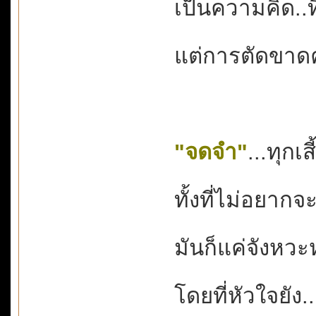
เป็นความคิด..ที
แต่การตัดขาดค
"จดจำ"
...ทุกเส
ทั้งที่ไม่อยาก
มันก็แค่จังหวะหน
โดยที่หัวใจยัง.