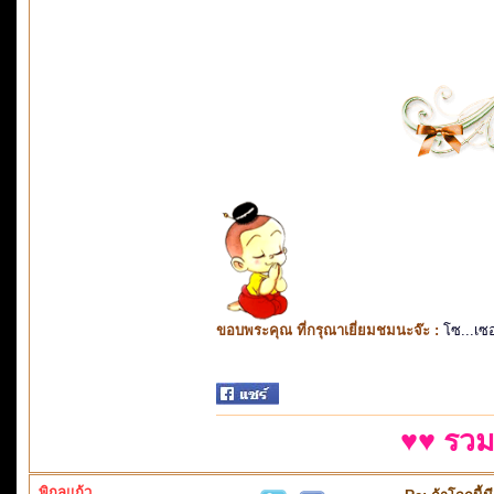
ขอบพระคุณ ที่กรุณาเยี่ยมชมนะจ๊ะ :
โซ...เซ
♥♥ รวม
พิกุลแก้ว