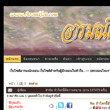
หน้าแรก
ห้องสนทนา
ช่วยเหลือ
ค้นหา
เข้าสู่ระบบ
สมัครสม
เว็บไซต์อารมณ์กลอน เว็บไซต์สำหรับผู้มีกลอนในหัวใจ..
>>
บทกลอนไพเร
หน้า:
1
[
2
]
3
ลงล่าง
ผู้เขียน
หัวข้อ: ถ้าโลกนี้มีความหมาย (อ่าน 137475 ครั้ง)
0 สมาชิก
และ 1 บุคคลทั่วไป กำลังดูหัวข้อนี้
พิกุลแก้ว
Re: ถ้าโลกนี
ผู้ดูแลบอร์ด
ตอบ
|
|
«
#15 เมื