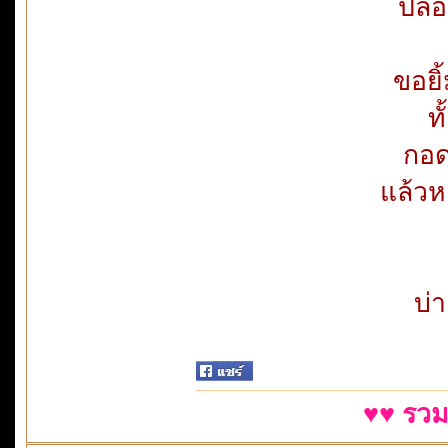
ปล่
ขอยิ
ทั
กอด
แล้วห
บ่า
♥♥ รวม