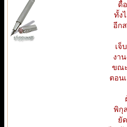
ดื้
ทั้
อีกส
เจ็
งาน
ขณะ
ตอนเง
พิก
ยั