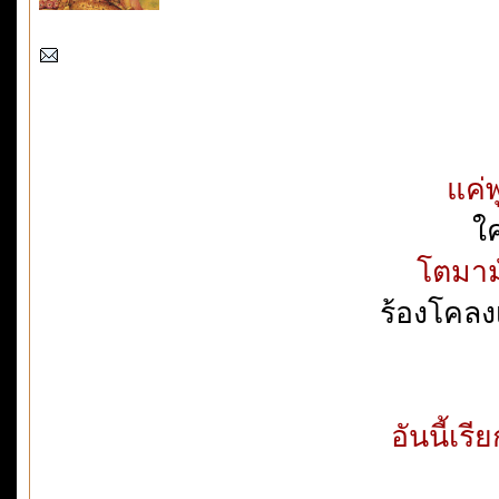
แค่พ
ใค
โตมาม
ร้องโคลง
อันนี้เรี