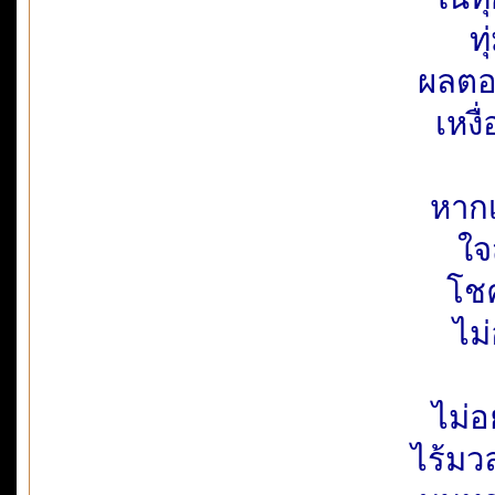
ท
ผลตอ
เหงื
หากเ
ใจ
โชค
ไม
ไม่
ไร้มว