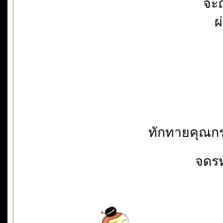
จะถ
ผ
ทักทายคุณกร
จดรห