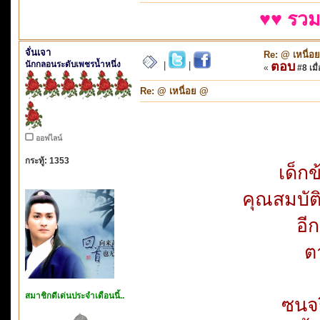
♥♥ รวม
จั่นเจา
Re: @ เหนื่อ
นักกลอนระดับเพชรน้ำหนึ่ง
ตอบ
|
|
«
#8 เมื่
Re: @ เหนื่อย @
ออฟไลน์
กระทู้: 1353
เด็กข
คุณสมบัติ
อี
ตา
สมาชิกดีเด่นประจำเดือนนี้..
ซนจร