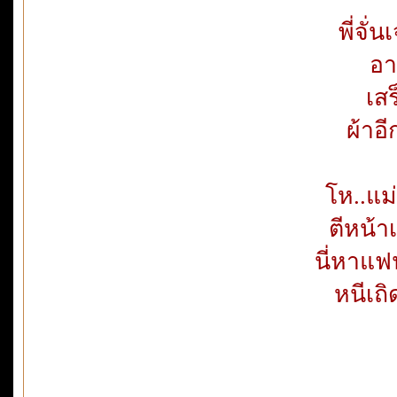
พี่จั่
อา
เสร
ผ้าอ
โห..แม
ตีหน้า
นี่หาแ
หนีเถ