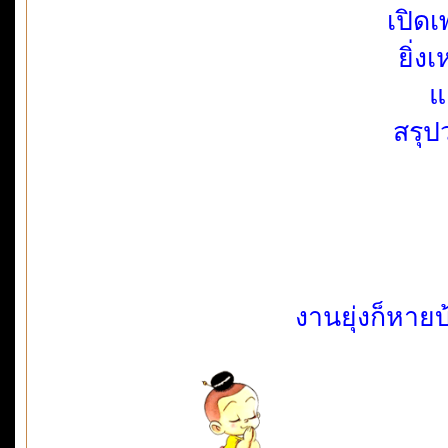
เปิด
ยิ่ง
แ
สรุปว
งานยุ่งก็หาย