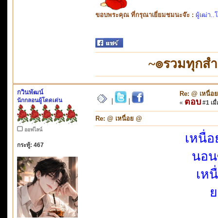
ขอบพระคุณ ที่กรุณาเยี่ยมชมนะจ๊ะ :
ผู้เฒ่า..
~๏รวมทุกส
กวินพัฒน์
Re: @ เหนื่อ
นักกลอนผู้โดดเด่น
ตอบ
|
|
«
#1 เมื่
Re: @ เหนื่อย @
ออฟไลน์
เหนื่อ
กระทู้: 467
นอน
เหน
ย