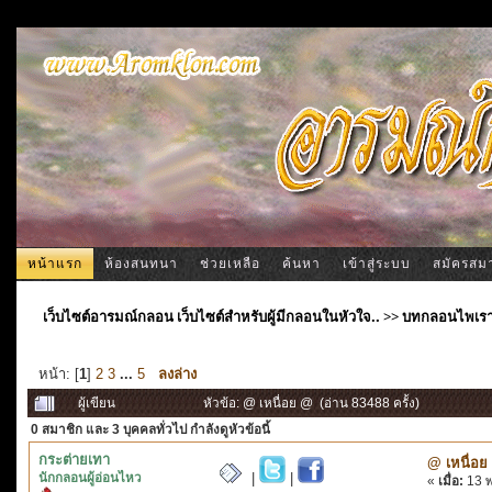
หน้าแรก
ห้องสนทนา
ช่วยเหลือ
ค้นหา
เข้าสู่ระบบ
สมัครสม
เว็บไซต์อารมณ์กลอน เว็บไซต์สำหรับผู้มีกลอนในหัวใจ..
>>
บทกลอนไพเร
หน้า: [
1
]
2
3
...
5
ลงล่าง
ผู้เขียน
หัวข้อ: @ เหนื่อย @ (อ่าน 83488 ครั้ง)
0 สมาชิก
และ 3 บุคคลทั่วไป กำลังดูหัวข้อนี้
กระต่ายเทา
@ เหนื่อย
นักกลอนผู้อ่อนไหว
|
|
«
เมื่อ:
13 พ