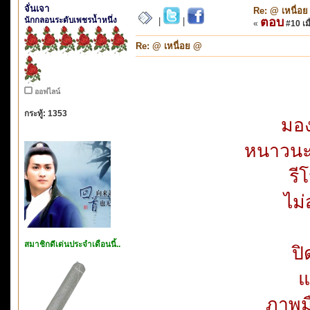
จั่นเจา
Re: @ เหนื่อ
นักกลอนระดับเพชรน้ำหนึ่ง
ตอบ
|
|
«
#10 เมื
Re: @ เหนื่อย @
ออฟไลน์
กระทู้: 1353
มอง
หนาวนะค
รี
ไม่
สมาชิกดีเด่นประจำเดือนนี้..
ปิ
แ
ภาพมื