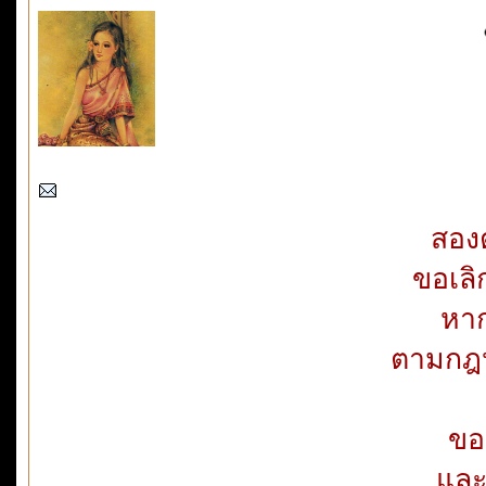
สอง
ขอเลิ
หาก
ตามกฎห
ขอ
และ