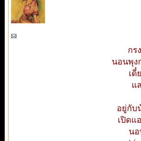
กรง
นอนพุง
เดี
แส
อยู่กั
เปิดแ
นอ