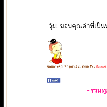
วุ้ย! ขอบคุณค่าที่เป็นห
ขอบพระคุณ ที่กรุณาเยี่ยมชมนะจ๊ะ :
พิกุลแก้
~รวมท