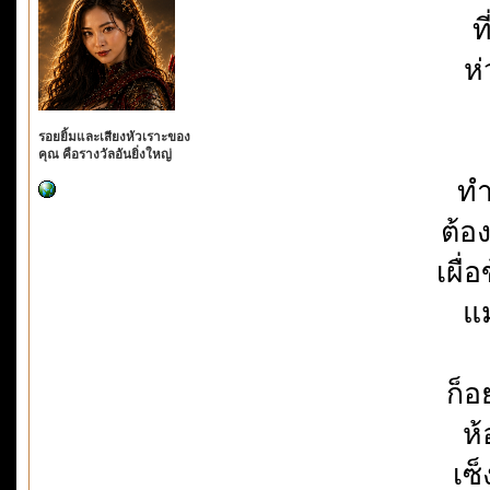
ท
ห่
รอยยิ้มและเสียงหัวเราะของ
คุณ คือรางวัลอันยิ่งใหญ่
ทำ
ต้อ
เผื
แม
ก็อ
ห้
เซ็