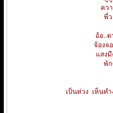
ควา
พี่
อ้อ..ต
จ้องจอ
แสงมื
พัก
เป็นห่วง เห็นท