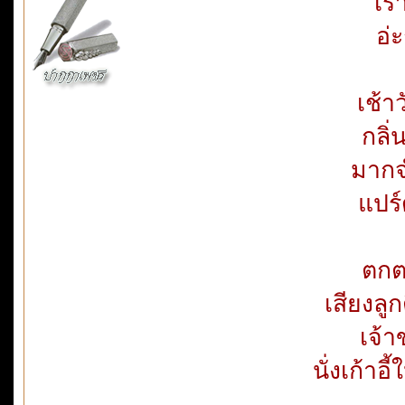
เรา
อ่ะ
เช้
กลิ
มากจ
แปร์
ตกต
เสียงลูก
เจ้
นั่งเก้าอ