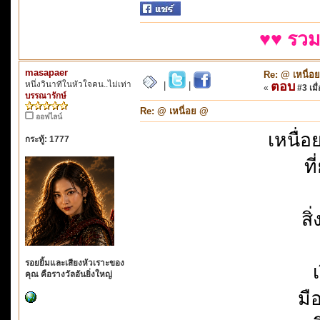
♥♥ รวม
masapaer
Re: @ เหนื่อ
หนึ่งวินาทีในหัวใจคน..ไม่เท่า
ตอบ
|
|
«
#3 เมื่
บรรณารักษ์
Re: @ เหนื่อย @
ออฟไลน์
เหนื่
กระทู้: 1777
ท
สิ
รอยยิ้มและเสียงหัวเราะของ
เ
คุณ คือรางวัลอันยิ่งใหญ่
มื