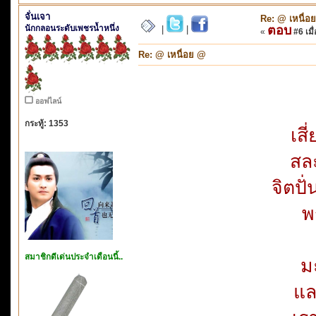
จั่นเจา
Re: @ เหนื่อ
นักกลอนระดับเพชรน้ำหนึ่ง
ตอบ
|
|
«
#6 เมื่
Re: @ เหนื่อย @
ออฟไลน์
กระทู้: 1353
เสี
สล
จิตปั
พ
สมาชิกดีเด่นประจำเดือนนี้..
ม
แล