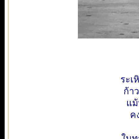
ระเ
ก้า
แม้
คง
ในทุ