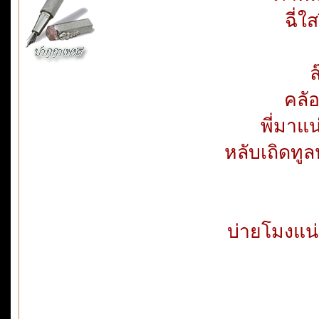
ฉี่ใ
ล
คลัอ
พี่มาแน
หลับเถิดทูล
บ่ายโมงแน่