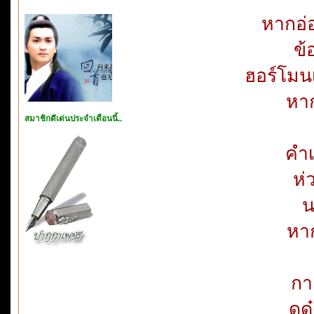
หากอ่อ
ข้
ฮอร์โมน
หาก
สมาชิกดีเด่นประจำเดือนนี้..
คำเ
ห่
น
หาก
กา
ดูด