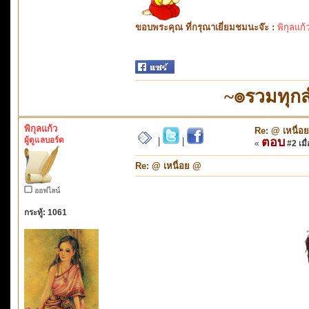
ขอบพระคุณ ที่กรุณาเยี่ยมชมนะจ๊ะ :
พิกุลแก้
~๏รวมทุก
พิกุลแก้ว
Re: @ เหนื่อ
ผู้ดูแลบอร์ด
ตอบ
|
|
«
#2 เมื่
Re: @ เหนื่อย @
ออฟไลน์
กระทู้: 1061