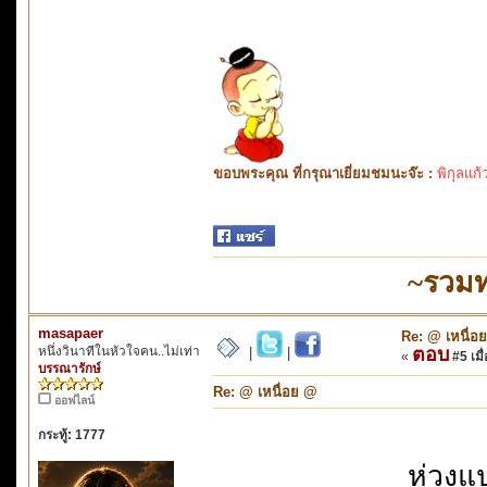
ขอบพระคุณ ที่กรุณาเยี่ยมชมนะจ๊ะ :
พิกุลแก้
~รวมท
masapaer
Re: @ เหนื่อ
หนึ่งวินาทีในหัวใจคน..ไม่เท่า
ตอบ
|
|
«
#5 เมื่
บรรณารักษ์
Re: @ เหนื่อย @
ออฟไลน์
กระทู้: 1777
ห่วงแ