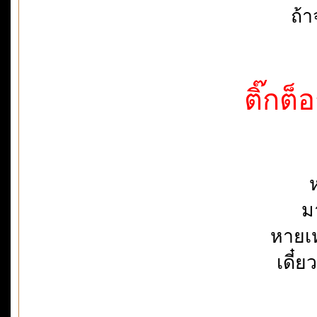
ถ้า
ติ๊กต็
ม
หายเห
เดี๋