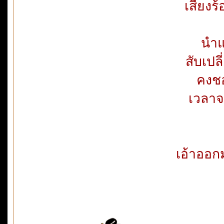
เสียงร
นำแ
สับเปล
คงชอ
เวลาจ
เอ้าออกม