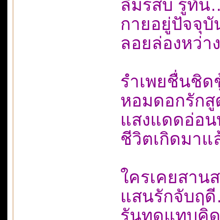
ลิ้มรสบ่ รู้
กายอยู่ปัจจ
ลอยล่องหว่า
รำเพยชื่นช
หอมดอกรักส
แสงแดดอ่อนพ
ชีวิตเกิดมา
ใครเคยสานส
แสนรักจับฤ
รันทดแทบค