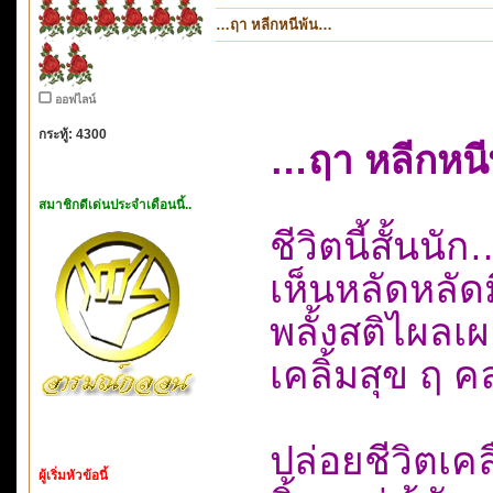
…ฤา หลีกหนีพ้น…
ออฟไลน์
กระทู้: 4300
…ฤา หลีกหน
สมาชิกดีเด่นประจำเดือนนี้..
ชีวิตนี้สั้
เห็นหลัดหลั
พลั้งสติไผล
เคลิ้มสุข ฤ
ปล่อยชีวิตเค
ผู้เริ่มหัวข้อนี้