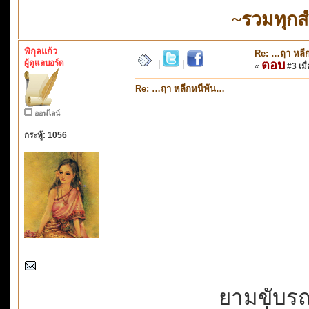
~รวมทุกส
พิกุลแก้ว
Re: …ฤา หลี
ผู้ดูแลบอร์ด
ตอบ
|
|
«
#3 เมื่
Re: …ฤา หลีกหนีพ้น…
ออฟไลน์
กระทู้: 1056
ยามขับรถเ