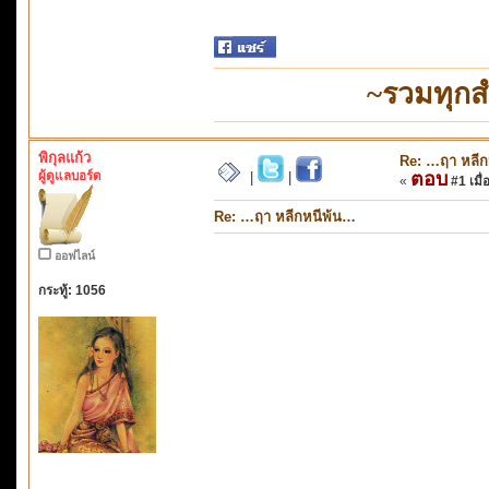
~รวมทุกส
พิกุลแก้ว
Re: …ฤา หลี
ผู้ดูแลบอร์ด
ตอบ
|
|
«
#1 เมื่
Re: …ฤา หลีกหนีพ้น…
ออฟไลน์
กระทู้: 1056