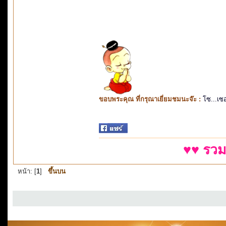
ขอบพระคุณ ที่กรุณาเยี่ยมชมนะจ๊ะ :
โซ...เซ
♥♥ รวม
หน้า: [
1
]
ขึ้นบน