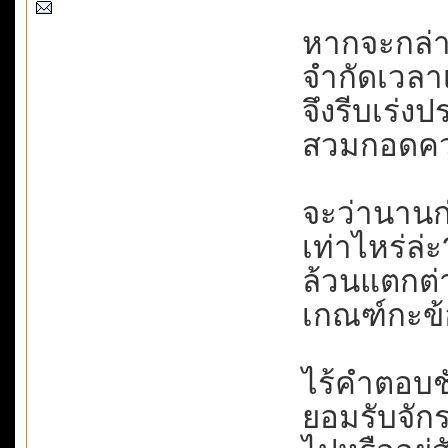
หากจะกล่าวว
จำกัดเวลาเจอ
จึงรีบเร่ง
สวมกอดความ
จะว่านานก่
เท่าไหร่ล่ะ
ล้วนแตกต่
เกณฑ์กะข้อบ
ไร้คำตอบชั
ยอมรับจักรว