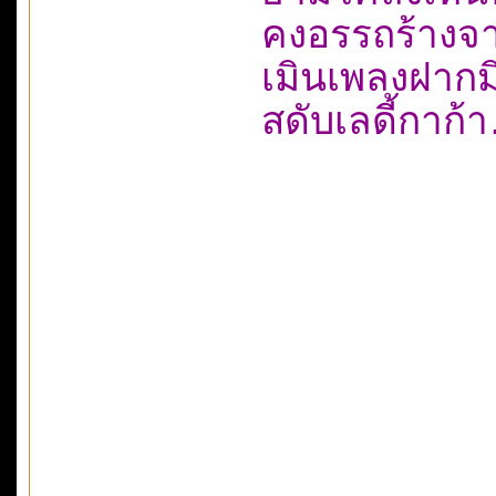
คงอรรถร้างจ
เมินเพลงฝาก
สดับเลดี้กา