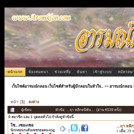
หน้าแรก
ห้องสนทนา
ช่วยเหลือ
ค้นหา
เข้าสู่ระบบ
สมัครสม
เว็บไซต์อารมณ์กลอน เว็บไซต์สำหรับผู้มีกลอนในหัวใจ..
>>
อารมณ์กลอน
หน้า: [
1
]
ลงล่าง
ผู้เขียน
หัวข้อ: …ฤา หลีกหนีพ้น… (อ่าน 6539 ครั้ง)
0 สมาชิก
และ 1 บุคคลทั่วไป กำลังดูหัวข้อนี้
โซ...เซอะเซอ
…ฤา หลีก
นักกลอนระดับเพชรยอดมงกุฎ
|
|
«
เมื่อ:
29 พ