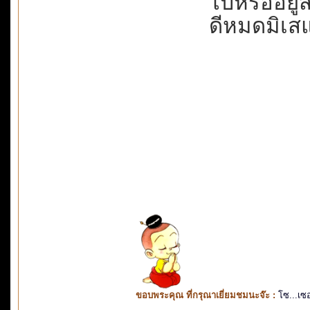
ไปหรืออยู่ส
ดีหมดมิเสแส
ขอบพระคุณ ที่กรุณาเยี่ยมชมนะจ๊ะ :
โซ...เซ