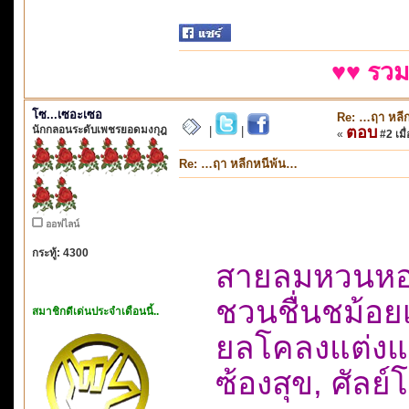
♥♥ รวม
โซ...เซอะเซอ
Re: …ฤา หลี
นักกลอนระดับเพชรยอดมงกุฎ
ตอบ
|
|
«
#2 เมื่
Re: …ฤา หลีกหนีพ้น…
ออฟไลน์
กระทู้: 4300
สายลมหวนหอบ
ชวนชื่นชม้อ
สมาชิกดีเด่นประจำเดือนนี้..
ยลโคลงแต่งแย
ซ้องสุข, ศัล