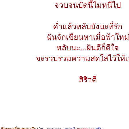
จวบจนบัดนี้ไม่หนีไป
ค่ำแล้วหลับยังนะที่รัก
ฉันจักเขียนหาเมื่อฟ้าใหม
หลับนะ...ฝันดีก็ดีใจ
จะรวบรวมความสดใสไว้ให้เ
สิริวตี
ี่กรุณาเยี่ยมชมนะจ๊ะ :
โซ...เซอะเซอ
,
เฒ่าธุลี
,
masapaer
,
ยูริน