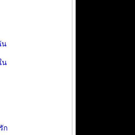
ัน
ใน
รัก