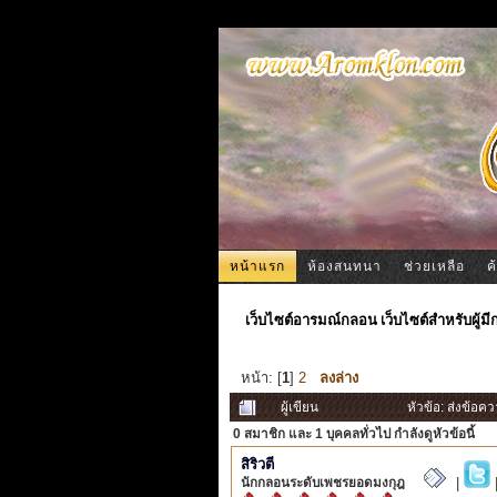
หน้าแรก
ห้องสนทนา
ช่วยเหลือ
ค
เว็บไซต์อารมณ์กลอน เว็บไซต์สำหรับผู้ม
หน้า: [
1
]
2
ลงล่าง
ผู้เขียน
หัวข้อ: ส่งข้อค
0 สมาชิก
และ 1 บุคคลทั่วไป กำลังดูหัวข้อนี้
สิริวตี
นักกลอนระดับเพชรยอดมงกุฎ
|