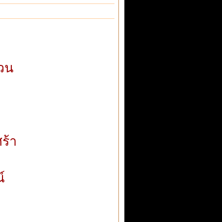
?
วน
า
ร้า
์