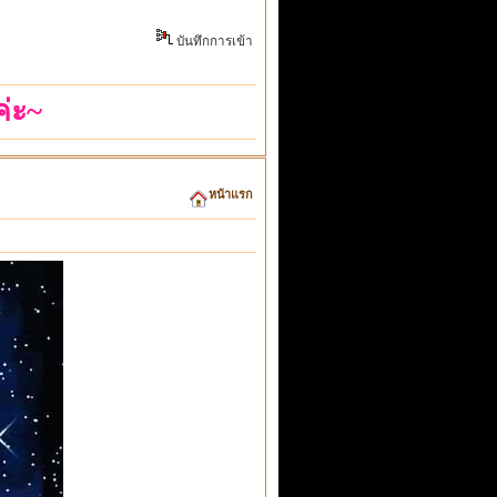
บันทึกการเข้า
่ะ~
หน้าแรก