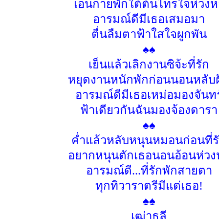
เอนกายพักใต้ต้นไทรใจห่วงห
อารมณ์ดีมีเธอเสมอมา
ตื่นลืมตาฟ้าใสใจผูกพัน
♠♠
เย็นแล้วเลิกงานซิจ้ะที่รัก
หยุดงานหนักพักก่อนนอนหลับฝ
อารมณ์ดีมีเธอเหม่อมองจันทร
ฟ้าเดียวกันฉันมองจ้องดารา
♠♠
ค่ำแล้วหลับหนุนหมอนก่อนที่ร
อยากหนุนตักเธอนอนอ้อนห่วง
อารมณ์ดี...ที่รักพักสายตา
ทุกทิวาราตรีมีแต่เธอ!
♠♠
เฒ่าธุลี