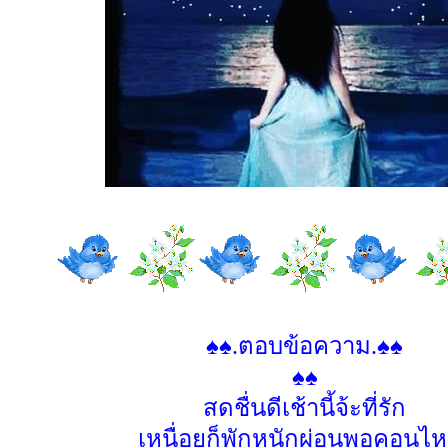
♠♠.ตอบข้อความ.♠♠
♠♠
สดชื่นดีเช้านี้จ้ะที่รัก
เหนื่อยก็พักหนักผ่อนพอคอนไ