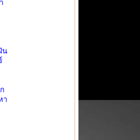
า
ัน
์
ัก
หา