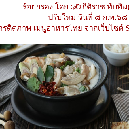
ร้อยกรอง โดย :✍กิติราช ทับทิม
ปรับใหม่ วันที่ ๘ ก.พ.๖๘
ครดิตภาพ เมนูอาหารไทย จากเว็บไซด์ Se