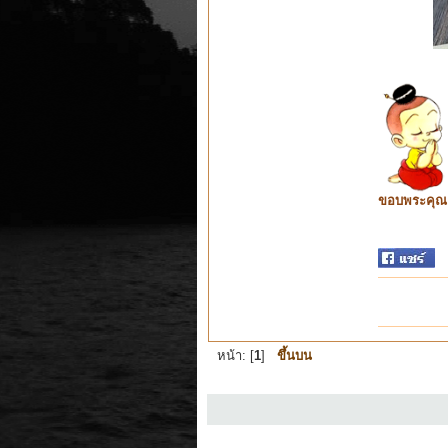
ขอบพระคุณ ท
หน้า: [
1
]
ขึ้นบน