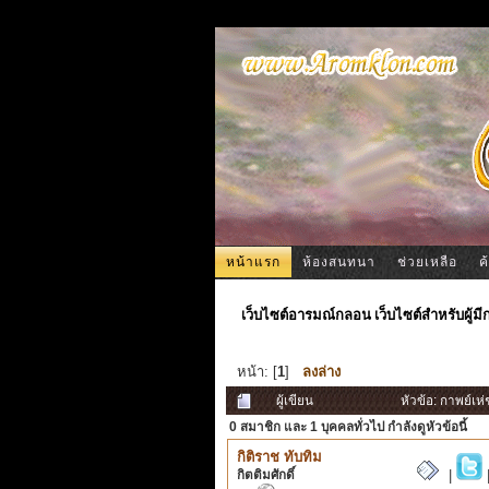
หน้าแรก
ห้องสนทนา
ช่วยเหลือ
ค
เว็บไซต์อารมณ์กลอน เว็บไซต์สำหรับผู้ม
หน้า: [
1
]
ลงล่าง
ผู้เขียน
หัวข้อ: กาพย์เห
0 สมาชิก
และ 1 บุคคลทั่วไป กำลังดูหัวข้อนี้
กิติราช ทับทิม
กิตติมศักดิ์
|