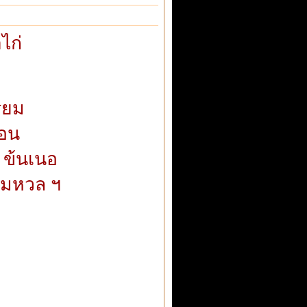
ไก่
ียม
้อน
 ข้นเนอ
หอมหวล ฯ