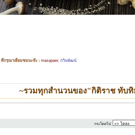
ี่กรุณาเยี่ยมชมนะจ๊ะ :
masapaer
,
กวินพัฒน์
~รวมทุกสำนวนของ"กิติราช ทับทิ
กระโดดไป: