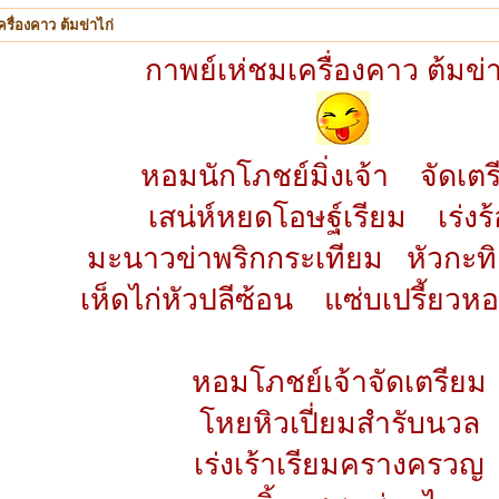
รื่องคาว ต้มข่าไก่
กาพย์เห่ชมเครื่องคาว ต้มข่า
หอมนักโภชย์มิ่งเจ้า จัดเตร
เสน่ห์หยดโอษฐ์เรียม เร่งร
มะนาวข่าพริกกระเทียม หัวกะทิ
เห็ดไก่หัวปลีซ้อน แซ่บเปรี้ยว
หอมโภชย์เจ้าจัดเตรียม
โหยหิวเปี่ยมสำรับนวล
เร่งเร้าเรียมครางครวญ