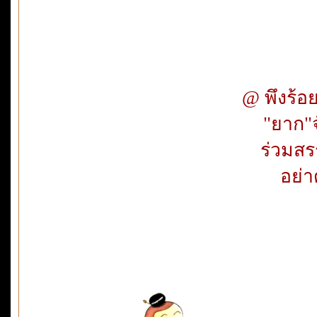
@ พึงร้อย
"ยาก"
ร่วมส
อย่า