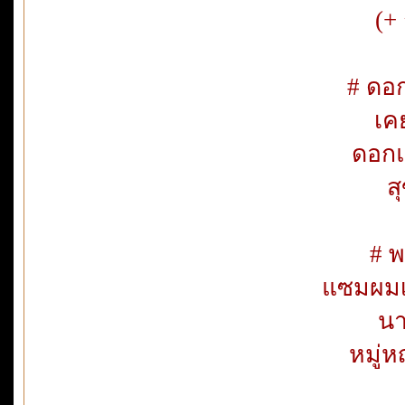
(+
# ดอก
เคย
ดอกแ
ส
# พ
แซมผมเ
นา
หมู่ห