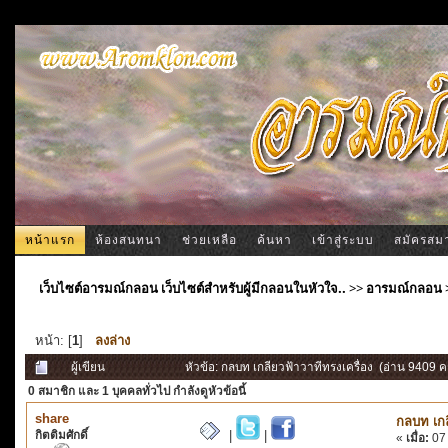
หน้าแรก
ห้องสนทนา
ช่วยเหลือ
ค้นหา
เข้าสู่ระบบ
สมัครสม
เว็บไซต์อารมณ์กลอน เว็บไซต์สำหรับผู้มีกลอนในหัวใจ..
>>
อารมณ์กลอน
หน้า: [
1
]
ลงล่าง
ผู้เขียน
หัวข้อ: กลบท เกลียวฟ้าวาทีทรงเครื่อง (อ่าน 9409 ครั
0 สมาชิก
และ 1 บุคคลทั่วไป กำลังดูหัวข้อนี้
share
กลบท เกล
กิตติมศักดิ์
|
|
«
เมื่อ:
07 