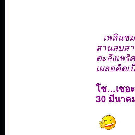
เพลินชม
สานสบสา
ตะลึงเพริศพ
เผลอคิดเป
โซ…เซอะ
30 มีนาค