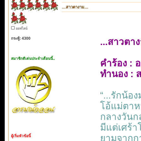
…สาวตางาม…
ออฟไลน์
กระทู้: 4300
...สาวตาง
สมาชิกดีเด่นประจำเดือนนี้..
คำร้อง : 
ทำนอง : สง
“...รักน้
โอ้แม่ตาห
กลางวันก
มีแต่เศร้
ยามจากก
ผู้เริ่มหัวข้อนี้