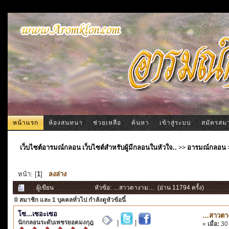
หน้าแรก
ห้องสนทนา
ช่วยเหลือ
ค้นหา
เข้าสู่ระบบ
สมัครสม
เว็บไซต์อารมณ์กลอน เว็บไซต์สำหรับผู้มีกลอนในหัวใจ..
>>
อารมณ์กลอน
หน้า: [
1
]
ลงล่าง
ผู้เขียน
หัวข้อ: …สาวตางาม… (อ่าน 11794 ครั้ง)
0 สมาชิก
และ 1 บุคคลทั่วไป กำลังดูหัวข้อนี้
โซ...เซอะเซอ
…สาวตา
นักกลอนระดับเพชรยอดมงกุฎ
|
|
«
เมื่อ:
30 