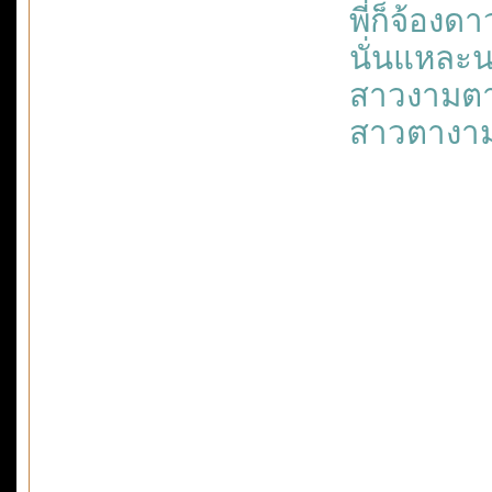
พี่ก็จ้อง
นั่นแหละ
สาวงามตา
สาวตางามเ