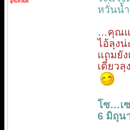
ผู้เริ่มหัวข้อนี้
หวั่นน
…คุณแก
ไอ้ลุงน่
แถมยัง
เดี๋ยว
โซ…เซ
6 มิถุ