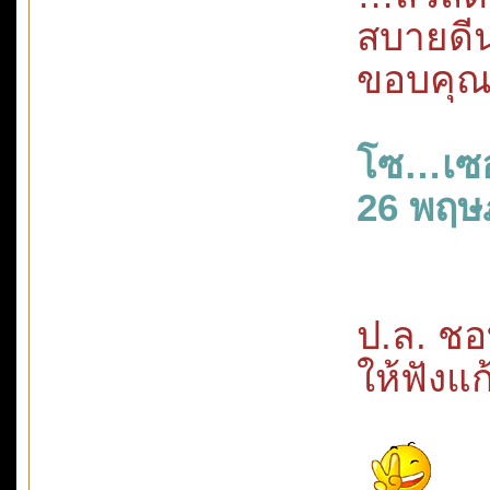
สบายดี
ขอบคุณ
โซ…เซ
26 พฤษ
ป.ล. ชอ
ให้ฟังแ