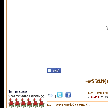
~๏รวมทุ
โซ...เซอะเซอ
Re: …การตายค
นักกลอนระดับเพชรยอดมงกุฎ
ตอบ
|
|
«
#2 เมื่
Re: …การตายครั้งที่สองของฉัน…