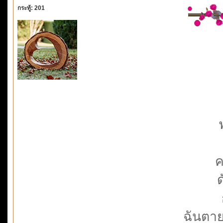
กระทู้: 201
ค
ด
ฉันตาย