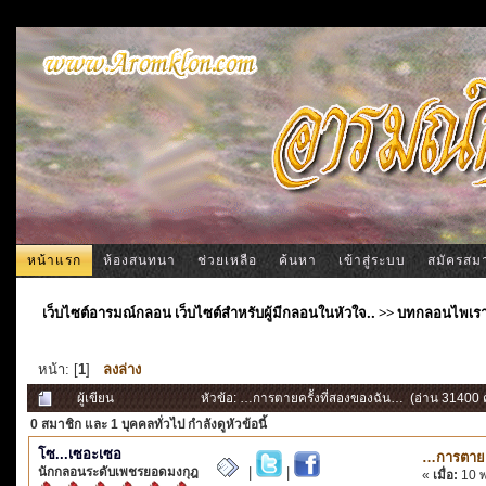
หน้าแรก
ห้องสนทนา
ช่วยเหลือ
ค้นหา
เข้าสู่ระบบ
สมัครสม
เว็บไซต์อารมณ์กลอน เว็บไซต์สำหรับผู้มีกลอนในหัวใจ..
>>
บทกลอนไพเร
หน้า: [
1
]
ลงล่าง
ผู้เขียน
หัวข้อ: …การตายครั้งที่สองของฉัน… (อ่าน 31400 คร
0 สมาชิก
และ 1 บุคคลทั่วไป กำลังดูหัวข้อนี้
โซ...เซอะเซอ
…การตายค
นักกลอนระดับเพชรยอดมงกุฎ
|
|
«
เมื่อ:
10 พ