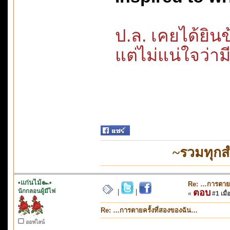
ป.ล. เคยได้ยิ
แต่ไม่แน่ใจว่าม
~รวมทุกส
•แก่นไม้๛•
Re: …การตายค
นักกลอนผู้มีไฟ
ตอบ
|
|
«
#1 เมื่
Re: …การตายครั้งที่สองของฉัน…
ออฟไลน์