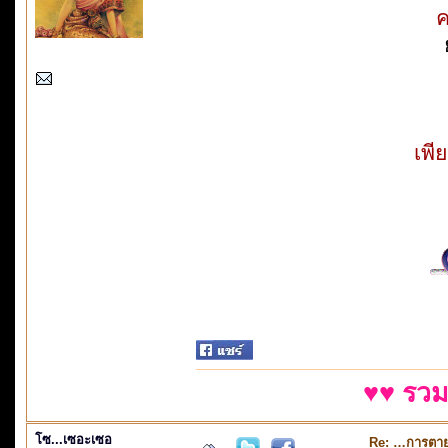
ค
เพี
♥♥ รวม
โซ...เซอะเซอ
Re: …การตายค