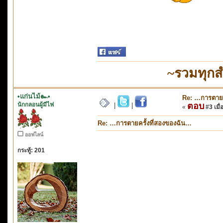
~รวมทุกส
•แก่นไม้๛•
Re: …การตายค
นักกลอนผู้มีไฟ
ตอบ
|
|
«
#3 เมื่
Re: …การตายครั้งที่สองของฉัน…
ออฟไลน์
กระทู้: 201