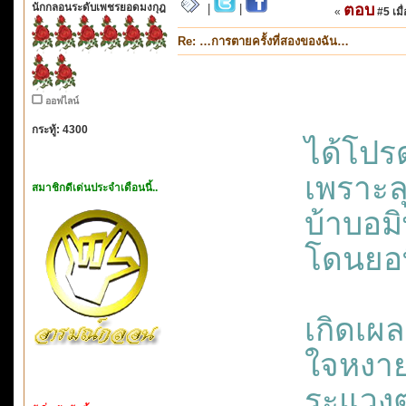
นักกลอนระดับเพชรยอดมงกุฎ
ตอบ
|
|
«
#5 เมื่
Re: …การตายครั้งที่สองของฉัน…
ออฟไลน์
กระทู้: 4300
ได้โปร
เพราะลุ
สมาชิกดีเด่นประจำเดือนนี้..
บ้าบอมิ
โดนยอที
เกิดเผ
ใจหงาย
ระแวง