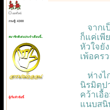
ออฟไลน์
กระทู้: 4300
จากเป็
ก็แค่เพ
สมาชิกดีเด่นประจำเดือนนี้..
หัวใจยั
เพ้อคร
ห่างไก
นิรมิตปา
คว้าเอื
ผู้เริ่มหัวข้อนี้
แนบสนิ