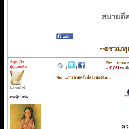
สบายดีค
~๏รวมทุ
พิกุลแก้ว
Re: …การตายค
ผู้ดูแลบอร์ด
ตอบ
|
|
«
#4 เมื่
Re: …การตายครั้งที่สองของฉัน…
ออฟไลน์
กระทู้: 1056
คว