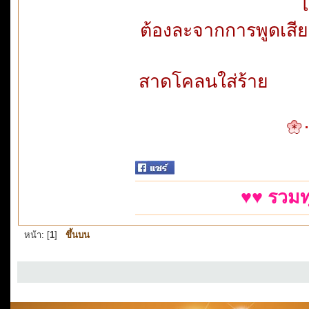
ไ
ต้องละจาก
สาดโคลนใ
♥♥ รวมท
หน้า: [
1
]
ขึ้นบน