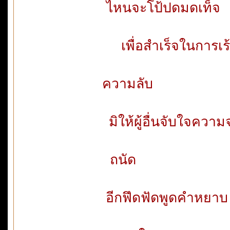
ไหนจะโป้ป
เพื่อสำเร
ความลับ
มิให้ผู้อื
ถนัด 
อีกฟึดฟัด