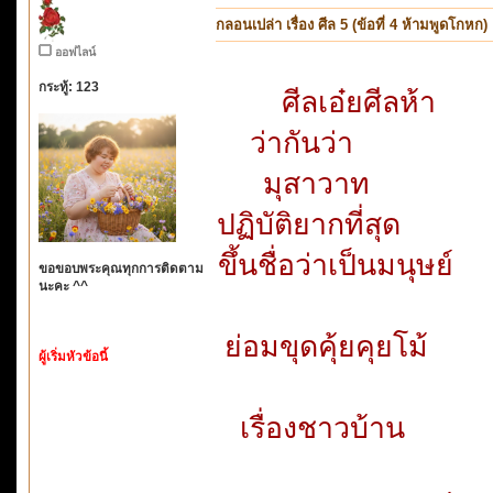
กลอนเปล่า เรื่อง ศีล 5 (ข้อที่ 4 ห้ามพูดโกหก)
ออฟไลน์
กระทู้: 123
ศีลเอ๋ยศ
ว่ากัน
มุสา
ปฏิบัติยากท
ขึ้นชื่อว่า
ขอขอบพระคุณทุกการติดตาม
นะคะ ^^
ย่อมขุดคุ้
ผู้เริ่มหัวข้อนี้
เรื่องชา