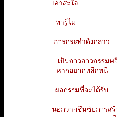
เอาสะใจ
หารู้ไ
การกระทำ
เป็นกาว
หากอยาก
ผลกรรมที
นอกจากซึมซั