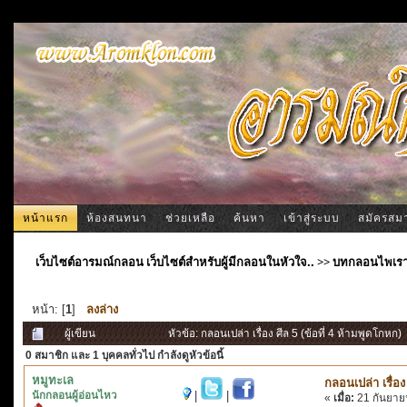
หน้าแรก
ห้องสนทนา
ช่วยเหลือ
ค้นหา
เข้าสู่ระบบ
สมัครสม
เว็บไซต์อารมณ์กลอน เว็บไซต์สำหรับผู้มีกลอนในหัวใจ..
>>
บทกลอนไพเร
หน้า: [
1
]
ลงล่าง
ผู้เขียน
หัวข้อ: กลอนเปล่า เรื่อง ศีล 5 (ข้อที่ 4 ห้ามพูดโกหก)
0 สมาชิก
และ 1 บุคคลทั่วไป กำลังดูหัวข้อนี้
หมูทะเล
กลอนเปล่า เรื่อง
นักกลอนผู้อ่อนไหว
|
|
«
เมื่อ:
21 กันยาย