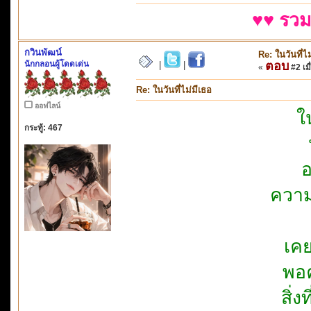
♥♥ รวม
กวินพัฒน์
Re: ในวันที่ไ
นักกลอนผู้โดดเด่น
ตอบ
|
|
«
#2 เมื
Re: ในวันที่ไม่มีเธอ
ออฟไลน์
ใ
กระทู้: 467
อ
ความ
เคย
พอค
สิ่ง