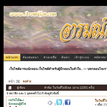
หน้าแรก
ห้องสนทนา
ช่วยเหลือ
ค้นหา
เข้าสู่ระบบ
สมัครสม
เว็บไซต์อารมณ์กลอน เว็บไซต์สำหรับผู้มีกลอนในหัวใจ..
>>
บทกลอนไพเร
หน้า: [
1
]
ลงล่าง
ผู้เขียน
หัวข้อ: ในวันที่ไม่มีเธอ (อ่าน 12201 ครั้ง)
0 สมาชิก
และ 1 บุคคลทั่วไป กำลังดูหัวข้อนี้
•แก่นไม้๛•
ในวันที่ไ
นักกลอนผู้มีไฟ
|
|
«
เมื่อ:
23 