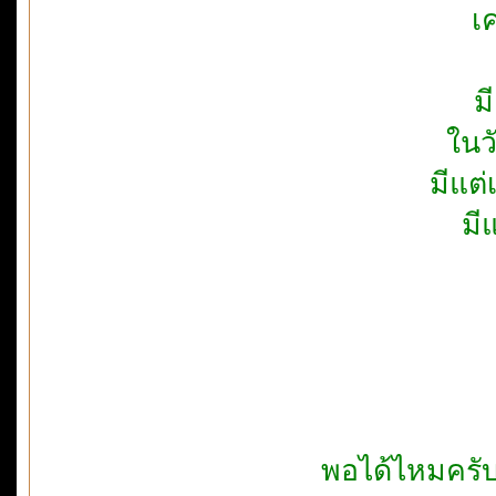
เ
ม
ในว
มีแต
มี
พอได้ไหมครับ