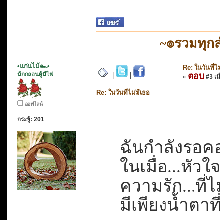
~๏รวมทุก
•แก่นไม้๛•
Re: ในวันที่ไ
นักกลอนผู้มีไฟ
ตอบ
|
|
«
#3 เมื
Re: ในวันที่ไม่มีเธอ
ออฟไลน์
กระทู้: 201
ฉันกำลังรอคอ
ในเมื่อ...หัว
ความรัก...ที่ไม
มีเพียงน้ำตา