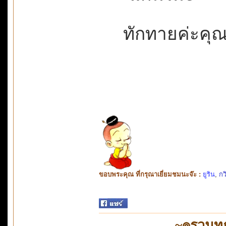
ทักทายค่ะคุณ
ขอบพระคุณ ที่กรุณาเยี่ยมชมนะจ๊ะ :
ยูริน
,
กว
~๏รวมทุ