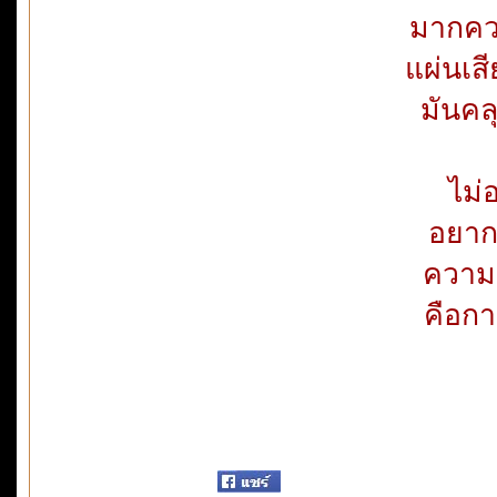
มากควา
แผ่นเส
มันคล
ไม่อ
อยาก
ความคิ
คือกา