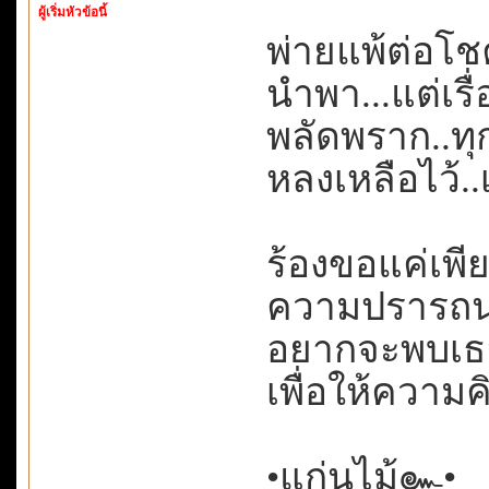
ผู้เริ่มหัวข้อนี้
พ่ายแพ้ต่อโ
นำพา...แต่เรื
พลัดพราก..ทุกส
หลงเหลือไว้..เ
ร้องขอแค่เพ
ความปรารถนาเ
อยากจะพบเธอ
เพื่อให้ความคิ
•แก่นไม้๛•