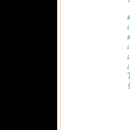
เ
แ
เ