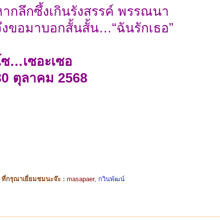
ากลึกซึ้งเกินรังสรรค์ พรรณนา
ึงขอมาบอกสั้นสั้น…“ฉันรักเธอ”
โซ…เซอะเซอ
30 ตุลาคม 2568
ี่กรุณาเยี่ยมชมนะจ๊ะ :
masapaer
,
กวินพัฒน์