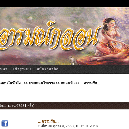
้นหา
เข้าสู่ระบบ
สมัครสมาชิก
ีกลอนในหัวใจ..
>>
บทกลอนไพเราะ
>>
กลอนรัก
>>
…ความรัก…
ัก… (อ่าน 67581 ครั้ง)
…ความรัก…
|
«
เมื่อ:
30 ตุลาคม, 2568, 10:15:10 AM »