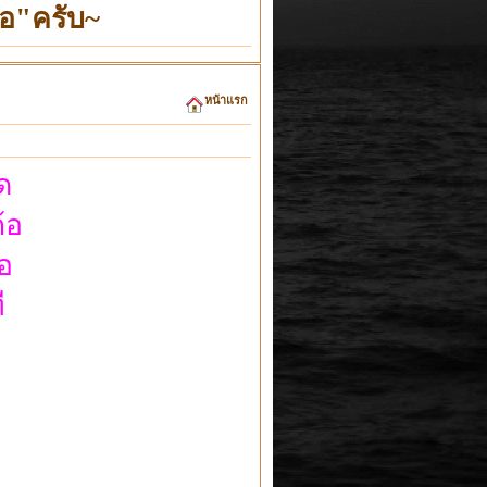
อ"ครับ~
หน้าแรก
ด
้อ
อ
ี