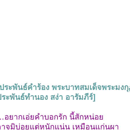
ประพันธ์คำร้อง พระบาทสมเด็จพระมงกุฏเ
ระพันธ์ทำนอง สง่า อารัมภีร์]
…อยากเอ่ยคำบอกรัก นี้สักหน่อย
อาจมิบ่อยแต่หนักแน่น เหมือนแก่นผา