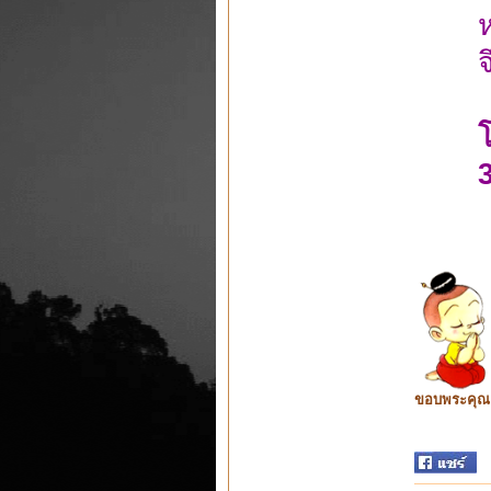
ห
จ
ขอบพระคุณ ท