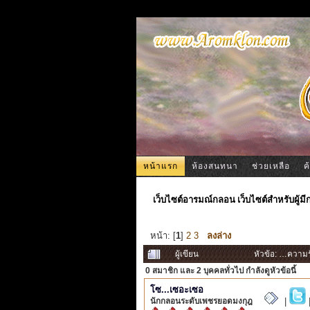
หน้าแรก
ห้องสนทนา
ช่วยเหลือ
ค
เว็บไซต์อารมณ์กลอน เว็บไซต์สำหรับผู้ม
หน้า: [
1
]
2
3
ลงล่าง
ผู้เขียน
หัวข้อ: …ความร
0 สมาชิก
และ 2 บุคคลทั่วไป กำลังดูหัวข้อนี้
โซ...เซอะเซอ
นักกลอนระดับเพชรยอดมงกุฎ
|