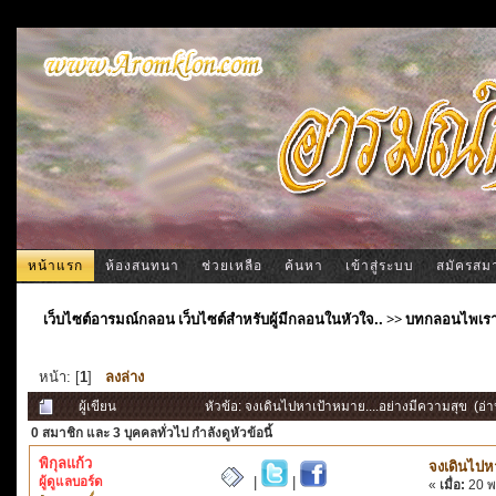
หน้าแรก
ห้องสนทนา
ช่วยเหลือ
ค้นหา
เข้าสู่ระบบ
สมัครสม
เว็บไซต์อารมณ์กลอน เว็บไซต์สำหรับผู้มีกลอนในหัวใจ..
>>
บทกลอนไพเร
หน้า: [
1
]
ลงล่าง
ผู้เขียน
หัวข้อ: จงเดินไปหาเป้าหมาย....อย่างมีความสุข (อ่า
0 สมาชิก
และ 3 บุคคลทั่วไป กำลังดูหัวข้อนี้
พิกุลแก้ว
จงเดินไปห
ผู้ดูแลบอร์ด
|
|
«
เมื่อ:
20 พ