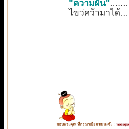
"ความฝัน"
......
ไขว่คว้ามาได้..
ขอบพระคุณ ที่กรุณาเยี่ยมชมนะจ๊ะ :
masapa