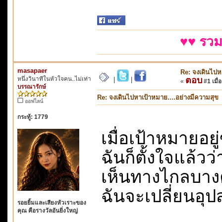
♥♥ รวม
masapaer
Re: จงเดินไปห
หนึ่งวินาทีในหัวใจคน..ไม่เท่า
ตอบ
|
|
«
#1 เมื่อ
บรรณารักษ์
Re: จงเดินไปหาเป้าหมาย....อย่างมีความสุข
ออฟไลน์
กระทู้: 1779
เมื่อเป้าหมายอยู
ฉันก็ตั้งใจแล้วว
เห็นทางไกลบางคร
ฉันจะเปลี่ยนอุ
รอยยิ้มและเสียงหัวเราะของ
คุณ คือรางวัลอันยิ่งใหญ่