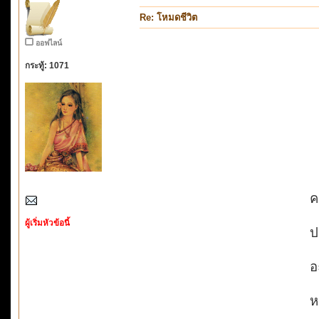
Re: โหมดชีวิต
ออฟไลน์
กระทู้: 1071
ค
ผู้เริ่มหัวข้อนี้
ป
อ
ห