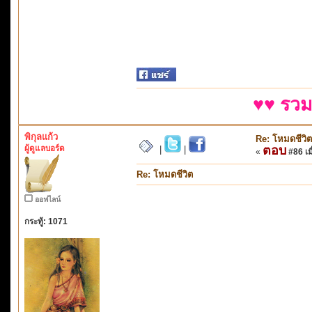
♥♥ รวม
พิกุลแก้ว
Re: โหมดชีวิต
ผู้ดูแลบอร์ด
ตอบ
|
|
«
#86 เมื
Re: โหมดชีวิต
ออฟไลน์
กระทู้: 1071