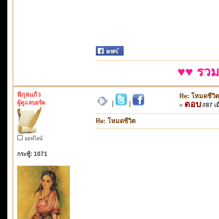
♥♥ รวม
พิกุลแก้ว
Re: โหมดชีวิต
ผู้ดูแลบอร์ด
ตอบ
|
|
«
#87 เมื
Re: โหมดชีวิต
ออฟไลน์
กระทู้: 1071