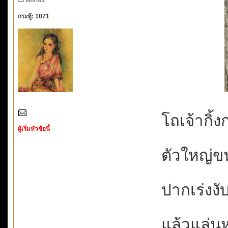
กระทู้: 1071
โถเจ้ากิ้ง
ผู้เริ่มหัวข้อนี้
ตัวใหญ่ขน
ปากเร่งงั
แล้วแล่นห