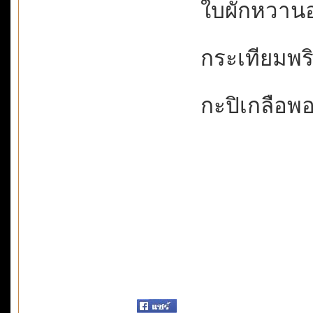
ใบผักหวานอรช
กระเทียมพร
กะปิเกลือพอเซ