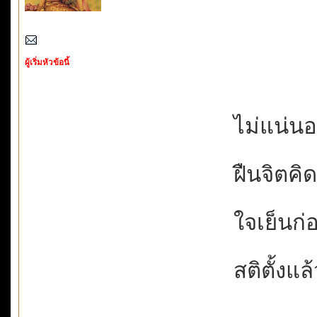
ผู้เริ่มหัวข้อนี้
ไม่แน่นอน
ฝืนจิตคิด
ใจเย็นก่
สติตั้งแล้