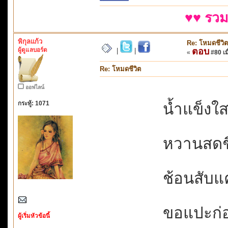
♥♥ รวม
พิกุลแก้ว
Re: โหมดชีวิต
ผู้ดูแลบอร์ด
ตอบ
|
|
«
#80 เมื
Re: โหมดชีวิต
ออฟไลน์
กระทู้: 1071
น้ำแข็งใส
หวานสดชื
ช้อนสับแ
ขอแปะก่อน
ผู้เริ่มหัวข้อนี้