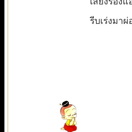
เสียงร้องแอ
รีบเร่งมาผ่อ