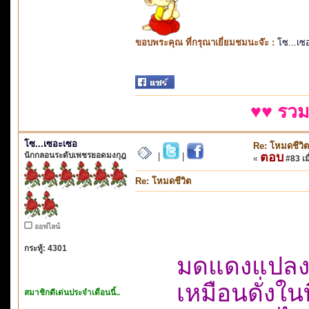
ขอบพระคุณ ที่กรุณาเยี่ยมชมนะจ๊ะ :
โซ...เซ
♥♥ รวม
โซ...เซอะเซอ
Re: โหมดชีวิต
นักกลอนระดับเพชรยอดมงกุฎ
ตอบ
|
|
«
#83 เมื
Re: โหมดชีวิต
ออฟไลน์
กระทู้: 4301
มดแดงแปลงร
เหมือนดั่งใ
สมาชิกดีเด่นประจำเดือนนี้..