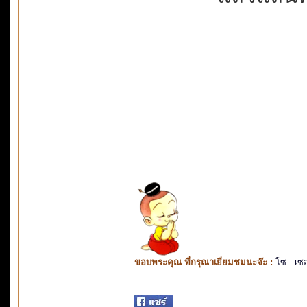
ขอบพระคุณ ที่กรุณาเยี่ยมชมนะจ๊ะ :
โซ...เซ