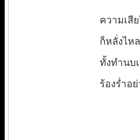
ความเสียใจ
ก็หลั่งไหล
ทั้งทำนบเ
ร้องร่ำอย่า