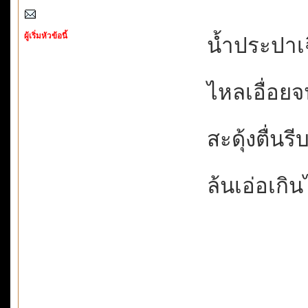
ผู้เริ่มหัวข้อนี้
น้ำประปาเฉื
ไหลเอื่อยจ
สะดุ้งตื่นรีบ
ล้นเอ่อเกิน