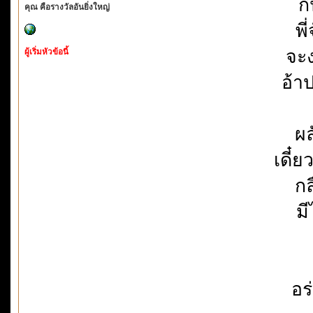
ก
คุณ คือรางวัลอันยิ่งใหญ่
พี
จะง
ผู้เริ่มหัวข้อนี้
อ้า
ผล
เดี๋ย
กล
มี
อร