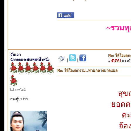
~รวมท
จั่นเจา
Re: ให้ใจงอ
นักกลอนระดับเพชรน้ำหนึ่ง
ตอบ
|
|
«
#3 เมื่
Re: ให้ใจงอกงาม..ท่ามกลางบาดแผล
ออฟไลน์
สุข
กระทู้: 1359
ยอดตร
คะ
จ้อ