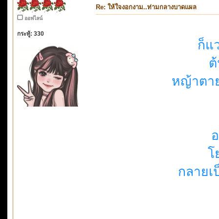
Re: ให้ใจงอกงาม..ท่ามกลางบาดแผล
ออฟไลน์
กระทู้: 330
ก็แ
ต
หญ้าตา
อ
โ
กลายเป็