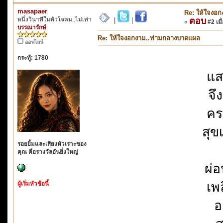
masapaer
Re: ให้ใจงอ
หนึ่งวินาทีในหัวใจคน..ไม่เท่า
ตอบ
|
|
«
#2 เมื่
บรรณารักษ์
Re: ให้ใจงอกงาม..ท่ามกลางบาดแผล
ออฟไลน์
กระทู้: 1780
แส
จึ
คร
สุข
รอยยิ้มและเสียงหัวเราะของ
คุณ คือรางวัลอันยิ่งใหญ่
ผ่
เพ
ผู้เริ่มหัวข้อนี้
อ