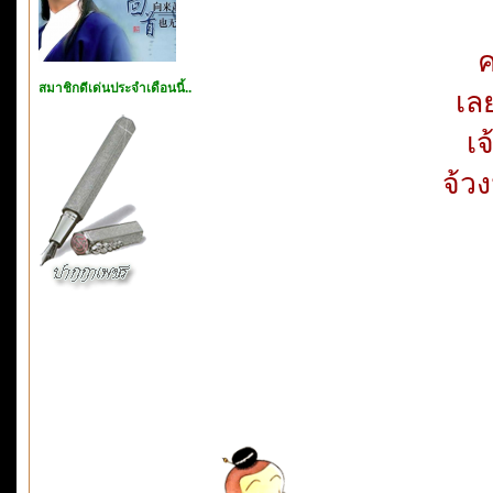
ค
สมาชิกดีเด่นประจำเดือนนี้..
เล
เ
จ้วง