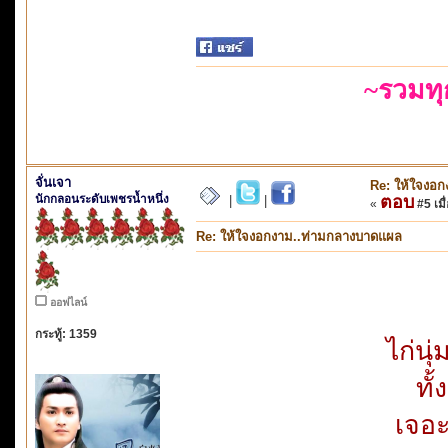
~รวมท
จั่นเจา
Re: ให้ใจงอ
นักกลอนระดับเพชรน้ำหนึ่ง
ตอบ
|
|
«
#5 เมื่
Re: ให้ใจงอกงาม..ท่ามกลางบาดแผล
ออฟไลน์
กระทู้: 1359
ไก่นุ
ทั
เจอะ