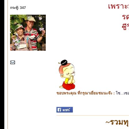
เพราะ
กระทู้: 347
ร
ชี
ขอบพระคุณ ที่กรุณาเยี่ยมชมนะจ๊ะ :
โซ...เซ
~รวมท