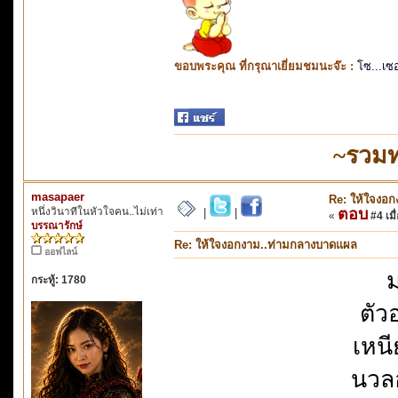
ขอบพระคุณ ที่กรุณาเยี่ยมชมนะจ๊ะ :
โซ...เซ
~รวมท
masapaer
Re: ให้ใจงอ
หนึ่งวินาทีในหัวใจคน..ไม่เท่า
ตอบ
|
|
«
#4 เมื่
บรรณารักษ์
Re: ให้ใจงอกงาม..ท่ามกลางบาดแผล
ออฟไลน์
ม
กระทู้: 1780
ตัว
เหนี
นวล