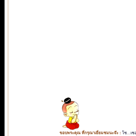
ขอบพระคุณ ที่กรุณาเยี่ยมชมนะจ๊ะ :
โซ...เซ