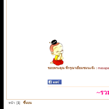
ขอบพระคุณ ที่กรุณาเยี่ยมชมนะจ๊ะ :
masapa
~รว
หน้า: [
1
]
ขึ้นบน