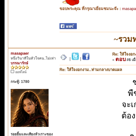
ขอบพระคุณ ที่กรุณาเยี่ยมชมนะจ๊ะ :
masapa
~รวมท
masapaer
Re: ให้ใจงอ
หนึ่งวินาทีในหัวใจคน..ไม่เท่า
ตอบ
|
|
«
#6 เมื่
บรรณารักษ์
Re: ให้ใจงอกงาม..ท่ามกลางบาดแผล
ออฟไลน์
ช
กระทู้: 1780
พื
จะเ
ต้อ
รอยยิ้มและเสียงหัวเราะของ