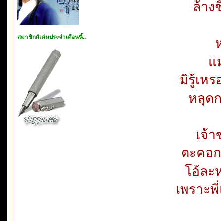
ล้าง
สมาชิกดีเด่นประจำเดือนนี้..
แม
มิรู้เห
หลุดก
เจ้
ตะคอกต
โอ้ละ
เพราะพี