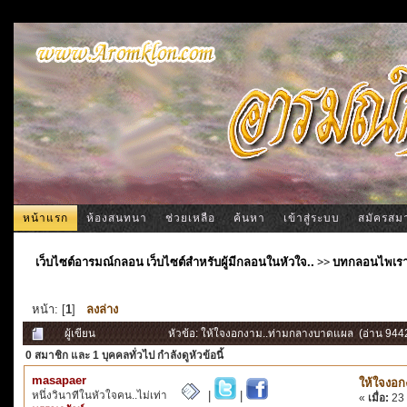
หน้าแรก
ห้องสนทนา
ช่วยเหลือ
ค้นหา
เข้าสู่ระบบ
สมัครสม
เว็บไซต์อารมณ์กลอน เว็บไซต์สำหรับผู้มีกลอนในหัวใจ..
>>
บทกลอนไพเร
หน้า: [
1
]
ลงล่าง
ผู้เขียน
หัวข้อ: ให้ใจงอกงาม..ท่ามกลางบาดแผล (อ่าน 9442 
0 สมาชิก
และ 1 บุคคลทั่วไป กำลังดูหัวข้อนี้
masapaer
ให้ใจงอ
หนึ่งวินาทีในหัวใจคน..ไม่เท่า
|
|
«
เมื่อ:
23 