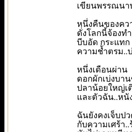
เขียนพรรณนา
หนึ่งคืนของค
ดั่งโลกนี้จ้อง
บีบอัด กระแทก
ความช้ำตรม..บ
หนึ่งเดือนผ่าน
ดอกผักเบ่งบานข้
ปลาน้อยใหญ่เติ
และตัวฉัน..หนั
ฉันยังคงเจ็บปว
กับความเศร้า.