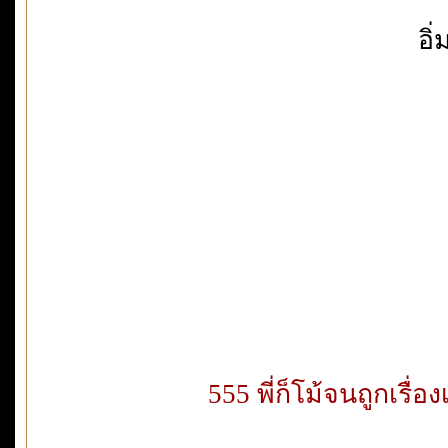
อิ
555 พี่ก็โม้จนถูกเรื