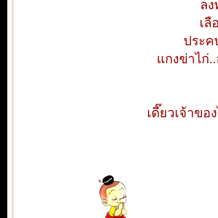
ลง
เลื
ประคบ
แกงข่าไก่.
เดี๊ยวเจ้าข