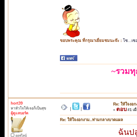
ขอบพระคุณ ที่กรุณาเยี่ยมชมนะจ๊ะ :
โซ...เซ
~รวมท
hort39
Re: ให้ใจงอ
หาหัวใจให้เจอก็เป็นสุข
ตอบ
|
|
«
#1 เมื่
ผู้ดูแลบอร์ด
Re: ให้ใจงอกงาม..ท่ามกลางบาดแผล
ฉันปล
ออฟไลน์