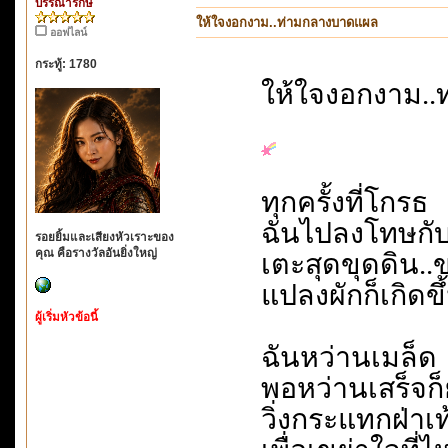
บรรณารักษ์
ให้ใจงอกงาม..ท่ามกลางบาดแผล
ออฟไลน์
กระทู้: 1780
ให้ใจงอกงาม.
ทุกครั้งที่โกรธ
ฉันไปลงโทษกั
รอยยิ้มและเสียงหัวเราะของ
คุณ คือรางวัลอันยิ่งใหญ่
เตะสุดขุดดิน..
แปลงผักก็เกิดขึ
ผู้เริ่มหัวข้อนี้
ฉันหว่านเมล็ด
พอหว่านเสร็จก
วิ่งกระแทกฝ่าเ