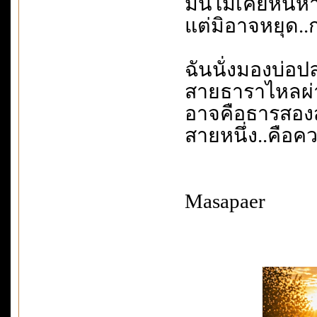
มันไม่เคยหนีห
แต่มิอาจหยุด.
ฉันนั่งมองบ่อป
สายธาราไหลผ่
อาจคือธารสองสา
สายหนึ่ง..คือคว
Masapaer