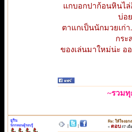
แกบอกปาก้อนหินไล่อีก
บ่อ
ตาแกเป็นนักมวยเก่า..แ
กระส
ของเล่นมาใหม่น่ะ ออ
~รวมท
ยูริน
Re: ให้ใจงอก
นักกลอนผู้รอบรู้
ตอบ
|
|
«
#7 เมื่