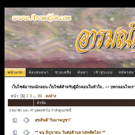
หน้าแรก
ห้องสนทนา
ช่วยเหลือ
ค้นหา
เข้าสู่ระบบ
สมัครสม
เว็บไซต์อารมณ์กลอน เว็บไซต์สำหรับผู้มีกลอนในหัวใจ..
>>
บทกลอนไพเร
หน้า: [
1
]
2
3
...
89
ลงล่าง
หัวข้อ
0 สมาชิก และ 47 บุคคลทั่วไป กำลังดูบอร์ดนี้
สุขสันต์"วันมาฆบูชา"
** ๒๖ มิถุนายน วันต่อต้านยาเสพติดโลก **