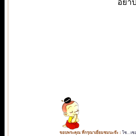
อย่า
ขอบพระคุณ ที่กรุณาเยี่ยมชมนะจ๊ะ :
โซ...เซ