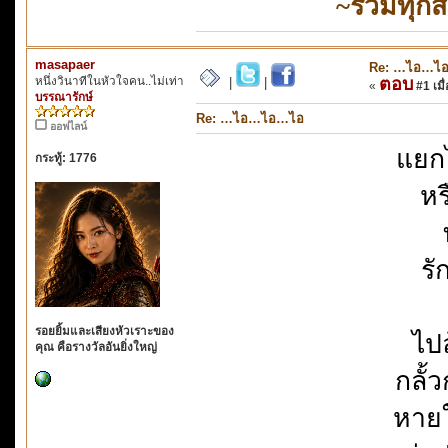
~รวมทุกส
masapaer
Re: …ไอ…ไ
หนึ่งวินาทีในหัวใจคน..ไม่เท่า
ตอบ
|
|
«
#1 เมื่
บรรณารักษ์
Re: …ไอ…ไอ…ไอ
ออฟไลน์
แยก
กระทู้: 1776
หร
รั
รอยยิ้มและเสียงหัวเราะของ
ไป
คุณ คือรางวัลอันยิ่งใหญ่
กลั้
หายใ