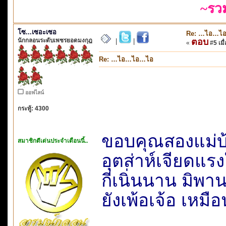
~รว
โซ...เซอะเซอ
Re: …ไอ…ไ
นักกลอนระดับเพชรยอดมงกุฎ
ตอบ
|
|
«
#5 เมื่
Re: …ไอ…ไอ…ไอ
ออฟไลน์
กระทู้: 4300
ขอบคุณสองแม่บ
สมาชิกดีเด่นประจำเดือนนี้..
อุตส่าห์เจียดแรง
กี่เนิ่นนาน มิ
ยังเพ้อเจ้อ เหมื