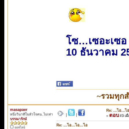
โซ…เซอะเซอ
10 ธันวาคม 2
~รวมทุกส
masapaer
Re: …ไอ…ไ
หนึ่งวินาทีในหัวใจคน..ไม่เท่า
ตอบ
|
|
«
#3 เมื่
บรรณารักษ์
Re: …ไอ…ไอ…ไอ
ออฟไลน์