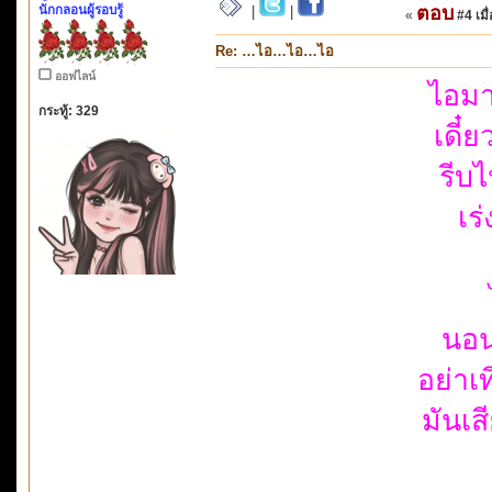
นักกลอนผู้รอบรู้
ตอบ
|
|
«
#4 เมื่
Re: …ไอ…ไอ…ไอ
ออฟไลน์
ไอมา
กระทู้: 329
เดี๋
รีบ
เร
นอน
อย่าเ
มันเ