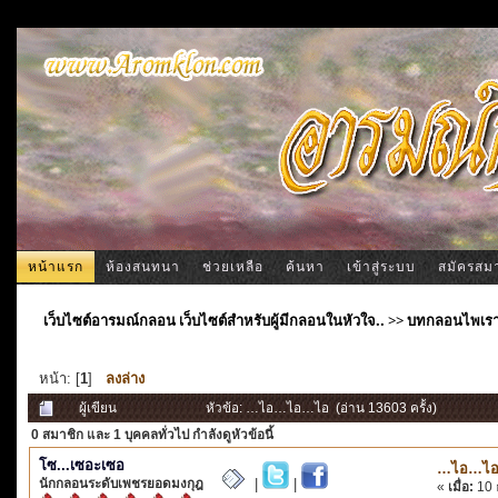
หน้าแรก
ห้องสนทนา
ช่วยเหลือ
ค้นหา
เข้าสู่ระบบ
สมัครสม
เว็บไซต์อารมณ์กลอน เว็บไซต์สำหรับผู้มีกลอนในหัวใจ..
>>
บทกลอนไพเร
หน้า: [
1
]
ลงล่าง
ผู้เขียน
หัวข้อ: …ไอ…ไอ…ไอ (อ่าน 13603 ครั้ง)
0 สมาชิก
และ 1 บุคคลทั่วไป กำลังดูหัวข้อนี้
โซ...เซอะเซอ
…ไอ…ไ
นักกลอนระดับเพชรยอดมงกุฎ
|
|
«
เมื่อ:
10 