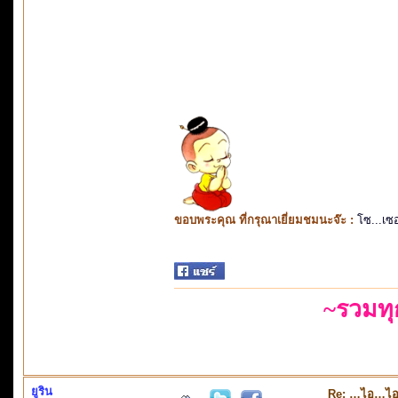
ขอบพระคุณ ที่กรุณาเยี่ยมชมนะจ๊ะ :
โซ...เซ
~รวมท
ยูริน
Re: …ไอ…ไ