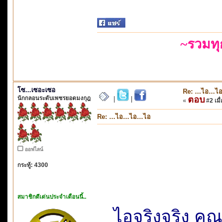
~รวมท
โซ...เซอะเซอ
Re: …ไอ…ไ
นักกลอนระดับเพชรยอดมงกุฎ
ตอบ
|
|
«
#2 เมื่
Re: …ไอ…ไอ…ไอ
ออฟไลน์
กระทู้: 4300
สมาชิกดีเด่นประจำเดือนนี้..
ไอจริงจริง คุ