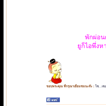
พักผ่อน
ยูก็ไอพึ่
ขอบพระคุณ ที่กรุณาเยี่ยมชมนะจ๊ะ :
โซ...เซ